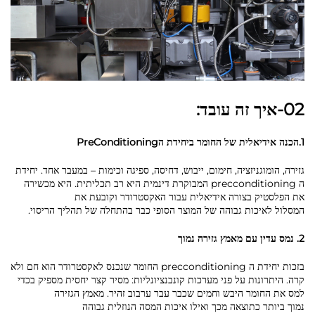
02-איך זה עובד:
1.הכנה אידיאלית של החומר ביחידת הPreConditioning
גזירה, הומוגניזציה, חימום, ייבוש, דחיסה, ספיגה וכימות – במעבר אחד. יחידת
ה precconditioning המבוקרת דינמית היא רב תכליתית. היא מכשירה
את הפלסטיק בצורה אידיאלית עבור האקסטרודר וקובעת את
המסלול לאיכות גבוהה של המוצר הסופי כבר בהתחלה של תהליך הריסוי.
2. נמס עדין עם מאמץ גזירה נמוך
בזכות יחידת ה precconditioning החומר שנכנס לאקסטרודר הוא חם ולא
קרה. היתרונות על פני מערכות קונבנציונליות: מסיר קצר יחסית מספיק בכדי
למס את החומר היבש וחמים שכבר עבר ערבוב זהיר. מאמץ הגזירה
נמוך ביותר כתוצאה מכך ואילו איכות המסה הנוזלית גבוהה