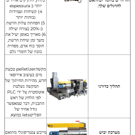
להרגלים שלך.
יותר ב espessura
4) קשיחות ועמידות
גבוהות יותר
5) הפחתת עלות הרשת
ב-20% בצורה יעילה
6) מאריך באופן יעיל את
משך זמן שיחת הרשת,
חוסך כוח אדם, מפחית
בזבוז של חומרי גלם
מקשהpelletizer טבעת
מים בעיצוב אירופאי
חדש, מהירות החיתוך של
תהליך כדורני
המקשה נשלטת
אוטומטית על ידי PLC
לפי הלחץ של ראש
התבנית, דבר שמאפשר
גודל אחיד של
הפלייטlets במוצא.
מערכת יבוש
מייבש צנטריפוגלי מתואם