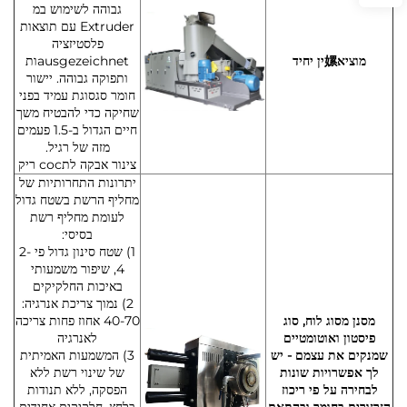
גבוהה לשימוש במ
Extruder עם תוצאות
פלסטיזציה
מוציא嫘ין יחיד
ausgezeichnetות
ותפוקה גבוהה. יישור
חומר סגסוגת עמיד בפני
שחיקה כדי להבטיח משך
חיים הגדול ב-1.5 פעמים
מזה של רגיל.
צינור אבקה לתсос ריק
יתרונות התחרותיות של
מחליף הרשת בשטח גדול
לעומת מחליף רשת
בסיסי:
1) שטח סינון גדול פי 2-
4, שיפור משמעותי
באיכות החלקיקים
2) נמוך צריכת אנרגיה:
מסנן מסוג לוח, סוג
40-70 אחוז פחות צריכה
פיסטון ואוטומטיים
לאנרגיה
שמנקים את עצמם - יש
3) המשמעות האמיתית
לך אפשרויות שונות
של שינוי רשת ללא
לבחירה על פי ריכוז
הפסקה, ללא תנודות
הזרזורים בחומר ובהתאם
בלחץ, חלקיקים אחידים