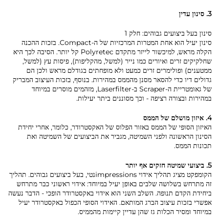
3. סינון עדין
סינון בעל ביצועים גבוהים: חלק 1
סינון יעיל הוא אחת המטרות המרכזיות של ה-Compact. בזכות ההכנה
הקלה מראש, למיכשור לייזר מתקדם Polyretec קל יותר. הסיבה לכך היא
שחלקיקים זרים ואיורים כמו נייר (למשל, מהקליפות), פיסות עץ (למשל,
ממטענים) ופולימרים זרים כמעט ולא מופחתים בגודלם מראש ולכן הם
גדולים דיו כדי להסאר מסנן מהממס במהירות. בנוסף, בזכות העיצוב המבריק
של גאומטריית ה-Scraper ב-Laserfilter, מזהמים מוסרים במיוחד
במהירות ובצורה רציפה - וכך מסוננים ביתר יעילות.
4. איזון מושלם של הממס
האיזון הסופי של הממס באזור הפלוס של האקסטרודר, כלומר, אחרי יחידת
הסינון הראשונה ולפני השמיטה, מגביר את הביצועים של השמיטה ואת
תכונות הממס.
5. ביצועי שמיטה חזקים אף יותר
הקומפקט מציג תהליך אידוי impressionsנטי, בעל ביצועים גבוהים. תהליך
זה מתרחש בשלושה שלבים באופן יעיל במיוחד: אידוי ראשוני כבר מתרחש
ביחידת הקדם תנופה. השלב השני הוא אידוי באקסטרודר הופכי - הדבר נעשה
אפשרי בזכות עיצוב הברג המותאם. האידוי הסופי הכפול באקסטרודר יעיל
במיוחד ומסיר הכלות גז שהן עדיין קיימות מהממיס.