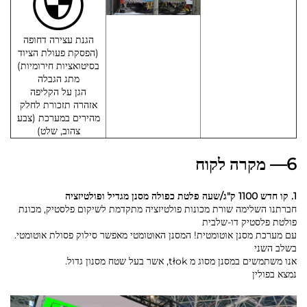
הגנת עצירה דחופה
(הפסקת פעולת הציוד
בסיטואציות חירומיות)
מתג הגבלה
הגן על הקליפה
אזהרה תזכורת לחלק
מהירים במערכת (צבע
צהוב, שלט)
6— מקרה לקוח
1. קו חדש 1100 ק"ג/שעה פלטת כפולה מסנן מגדיל ופולטיזציה
חברתנו השלימה שורת מכונות פולטיזציה מתקדמת לשיקום פלסטיק, מכונת
פולטת פלסטיק דו-שלבית
עם מערכת מסנן אוטומטית! המסנן האוטומטי מאפשר סילוק פסולת אוטומטי.
בשלב השני
אנו משתמשים במסנן מסוג מ tłok, אשר בעל שטח מסנון גדול.
נמצא בפולין