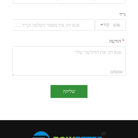
נייד
קוד
0/16
הודעה
0/1000
שליחה