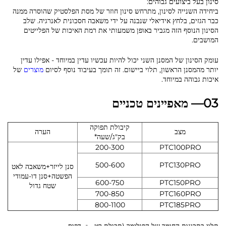
סינון בעל ביצועים גבוהים:
ביחידה השנייה לסינון, מתרחש סינון חוזר של מסת הפלסטיק שהוסרה ממנה
כבר הגזים, בלחץ אידיאלי שנבנה על ידי משאבה חסכונית לאנרגיה. שלב
הסינון הנוסף הזה מגביר באופן משמעותי את רמת האיכות של הפלייטים
המושבים.
עומק הסינון של המסנן השני יכול להיות עכשיו עדין במיוחד - אפילו עדין
יותר מהמסנן הראשון, תלוי ביישום. זה תומך בעיבוד נוסף לסיום
מוצרים
של
איכות גבוהה במיוחד.
03— מאפיינים טכניים
קיבולת תפוקה
מצב
הערה
בק"ג/שעה*
200-300
PTC100PRO
500-600
PTC130PRO
סנן לייזר+משאבה לאט
הפשטה+סנן דו-עמודי
600-750
PTC150PRO
שטח גדול
700-850
PTC160PRO
800-1100
PTC185PRO