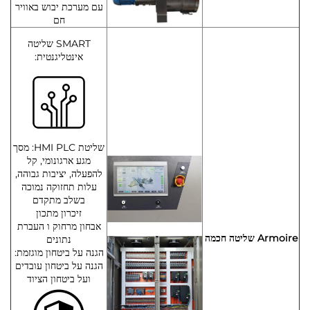
עם מערכת יבוש באוויר
חם
SMART שליטה
אינטליגנטית:
שליטת HMI PLC: מסך
מגע ארגונומי, קל
להפעלה, יציבות גבוהה,
עלות תחזוקה נמוכה
בשלב מתקדם
זיכרון מתכון
אבחון מרחוק ו העברת
Armoire שליטה חכמה
נתונים
הגנה על ביטחון מוגזמת:
הגנה על ביטחון עובדים
ועל ביטחון הציוד