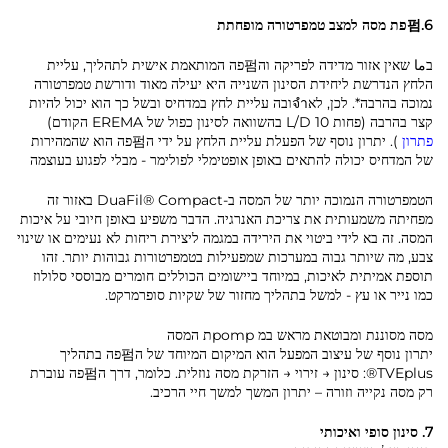
6.펌פת מסה למצב טמפרטורה מופחתת
בما שאין אזור מדידה לפריקה וה펌פה המותאמת אישית לתהליך, עליית
הלחץ הנדרשת ליחידת הסינון השנייה היא יעילה מאוד ודורשת טמפרטורה
נמוכה בהרבה*. לכן, לאจำובה עליית לחץ במדחיס ובשל כך הוא יכול להיות
קצר בהרבה (פחות 10 L/D בהשוואה לסינון כפול של EREMA הקודם)
פתרון
). יתרון נוסף של הפעלת עליית הלחץ על ידי ה펌פה הוא שהמהירות
של המדחיס יכולה להתאים באופן אופטימלי לפולימר - מבלי לפגוע בעוצמה
הטמפרטורה הנמוכה יותר של המסה ב-DuaFil® Compact באזור זה
מפחיתה משמעותית את צריכת האנרגיה. הדבר משפיע באופן חיובי על איכות
המסה. זה בא לידי ביטוי את הירידה במגמה ליצירת ריחות לא נעימים או שינוי
צבע, מה שיותר גבוה במערכות שמפעילות בטמפרטורות גבוהות יותר. זהו
תוספת אמיתית לאיכות, במיוחד ביישומים הכוללים חומרים מבוססי סלולוז
כמו נייר או עץ - למשל בתהליך מחזור של שקיות סופרמרקט.
מסה מסוננת ומבוטאת מראש במ pompת המסה
יתרון נוסף של עיצוב המפעל הוא המיקום המיוחד של ה펌פה בתהליך
TVEplus®: סינון → זירוי → הזרקת מסה נוזלית. כלומר, דרך ה펌פה עוברת
רק מסה נקייה וזורה – יתרון המשך למשך חיי הרכיב.
7. סינון סופי ואיכותי