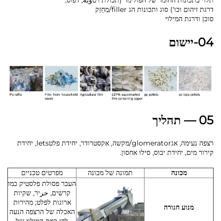
תלוי בתכונות החומר של הפולימר (תכולת רטوبة, דפוס,
דרגת זיהום וכו') סוג ותכונות הג filler/מְחַזֵק
סוכן ודרגת המילוי
04-יישום
05 — תהליך
רצפה נעימה, אגglomerator/מקשה, אקסטרודר, יחידת פלטlets, יחידת
קירור מים, יחידת יבוס, סילו אחסון.
מכונה
תמונה של מכונה
מפרטים טכניים
העבר פסולת פלסטיק כמו
קרשים, حرיר, שקיות
ארוגות לפלט; מהירות
מנוע חגורה
האכלה של הרצפה הנעה
לפי רמת המילוי של