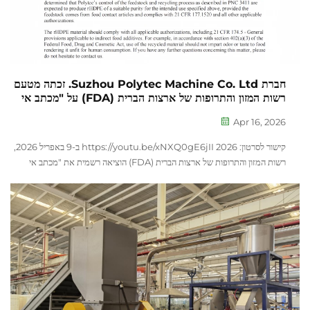
חברת Suzhou Polytec Machine Co. Ltd. זכתה מטעם
רשות המזון והתרופות של ארצות הברית (FDA) על "מכתב אי
התנגדות" (NOL): תהליך המחזור של rHDPE עומד בדרישות
Apr 16, 2026
החומר המותר במגע עם מזון!
קישור לסרטון: https://youtu.be/xNXQ0gE6jII 2026 ב-9 באפריל 2026,
רשות המזון והתרופות של ארצות הברית (FDA) הוציאה רשמית את "מכתב אי
ההתנגדות" (NOL) לחברת Zhangjiagang Baosu Machinery, אשר
מאשר את התאימות של תהליך המחזור של פוליאתילן צפוף מחוזר (rHDPE)
לייצור חומרים המורשים במגע עם מזון...