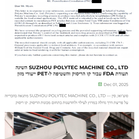
SUZHOU POLYTEC MACHINE CO., LTD השיגה
תעודת FDA עבור קו הריסוק והשטיפה ל-PET ייעודי מזון
Dec 01, 2025
סוצ'ואו, סין — SUZHOU POLYTEC MACHINE CO., LTD מתגאה בהכריזה
על פריצת דרך גדולה במרוץ לעילוי ולחדשנות בתחום מכונות הריסוק. קו ריסוק
ושטיפה ל-PET ייעודי מזון של החברה עבר אישור רשמי...