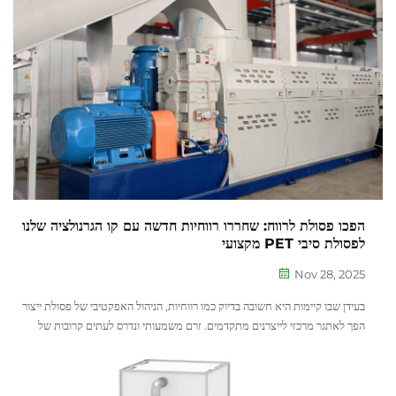
הפכו פסולת לרווח: שחררו רווחיות חדשה עם קו הגרנולציה שלנו
לפסולת סיבי PET מקצועי
Nov 28, 2025
בעידן שבו קיימות היא חשובה בדיוק כמו רווחיות, הניהול האפקטיבי של פסולת ייצור
הפך לאתגר מרכזי לייצרנים מתקדמים. זרם משמעותי ונדרס לעתים קרובות של
פסולת זו הוא סיבי PET. במקום להשליך...