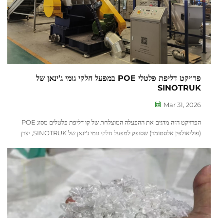
פרויקט דליפת פלטלי POE במפעל חלקי גומי ג'ינאן של
SINOTRUK
Mar 31, 2026
הפרויקט הזה מדגים את ההפעלה המוצלחת של קו דליפת פלטלים מסוג POE
(פוליאולפין אלסטומר) שסופק למפעל חלקי גומי ג'ינאן של SINOTRUK, יצרן
מוביל של רכיבי גומי ופלסטיים לתעשיית הרכב. הקו תוכנן ו...