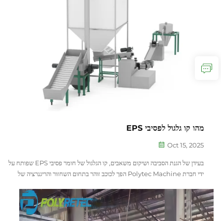
מהו קו גלגול לפסיבי EPS
Oct 15, 2025
בעידן של הגנת הסביבה ושיקום משאבים, קו הגלגול של חומר פסיבי EPS שפותח על
ידי חברת Polytec Machine הפך לכוכב זוהר בתחום השחזור והריגנרציה של
חומרי פוליאסטר EPS, בזכות עיצוב המתקדם שלו...