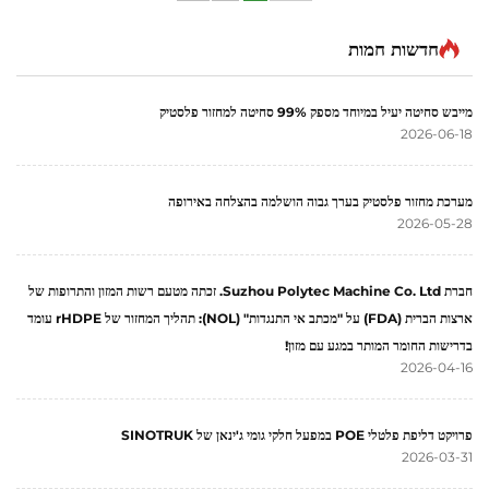
חדשות חמות
מייבש סחיטה יעיל במיוחד מספק 99% סחיטה למחזור פלסטיק
2026-06-18
מערכת מחזור פלסטיק בערך גבוה הושלמה בהצלחה באירופה
2026-05-28
חברת Suzhou Polytec Machine Co. Ltd. זכתה מטעם רשות המזון והתרופות של
ארצות הברית (FDA) על "מכתב אי התנגדות" (NOL): תהליך המחזור של rHDPE עומד
בדרישות החומר המותר במגע עם מזון!
2026-04-16
פרויקט דליפת פלטלי POE במפעל חלקי גומי ג'ינאן של SINOTRUK
2026-03-31