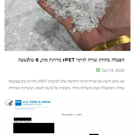
הפעלה בהודו: שורה לניקוי rPET מדרגת מזון, 6 טון/שעה
Jan 13, 2026
אנו גאים להציג את שורת הניקוי החדשה שלנו לבקבוקי rPET מדרגת מזון בעוצמה
גבוהה, המופעלת כעת בהצלחה בהודו. ביציבות של 6 טון לשעה, המערכת מעודדת
את הכלכלה המעגלית של בקבוק-לבקבוק מקומי. 🔹 אושר על ידי FDA, מדרגת
מזון...