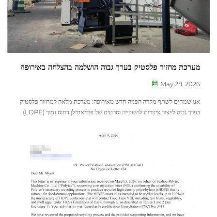
מערכת מחזור פלסטיק בערך גבוה הושלמה בהצלחה באירופה
May 28, 2026
אנו שמחים לשתף מקרה הפניה חדש מאירופה: מערכת מלאה למחזור פלסטיק
בערך גבוה לייצור צינורות להשקייה וסרטים של פוליאתילן דחוס נמוך (LDPE),
הכוללת קווי טחינה, רחיצה ופֶּלֶטִיזָצְיָה, הותקנה והופעלה בהצלחה באתר. &lt...