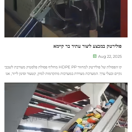
פולירטק במבצע ליצור עתיד בר קיימא
Aug 22, 2025
קו הפסולת של פולירטק למחזור HDPE PP מחליף פסולת פלסטיק מעורבת לשבבי
נקיים ובעלי ערך. המערכת מצוידת במערכות מתקדמות למיון, קטעור וסינון לייזר, אנו
מספקים מוצר סופי איכותי שמעורר את הכלכלה המעגלית.