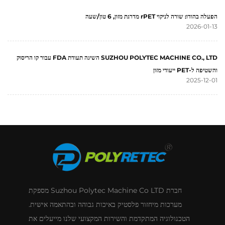
הפעלה בהודו: שורה לניקוי rPET מדרגת מזון, 6 טון/שעה
2026-01-13
SUZHOU POLYTEC MACHINE CO., LTD השיגה תעודת FDA עבור קו הריסוק
והשטיפה ל-PET ייעודי מזון
2025-12-01
חברת Suzhou Polytec Machine Co LTD מספקת
מערכות מיחזור פלסטיק באיכות גבוהה ובהתאמה אישית.
הטכנולוגיה המתקדמת והשירות המקצועי שלנו מייעלים את