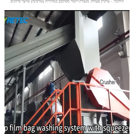
החיכוך. - עיקרון פעולה: מנצלת רוטור מסתובב במהירות (טורבינה) שיוצר סילונים
חזקים וכוחות גזירה, גורמים לחיכוך עז, התנגשות וסינור של החומרים בתוך הטנק.