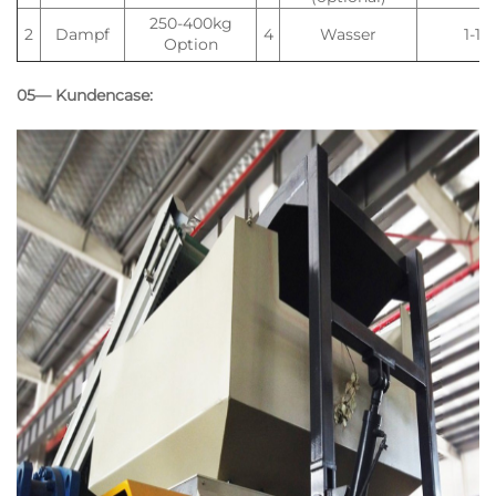
250-400kg
2
Dampf
4
Wasser
1-1,5
Option
05— Kundencase: