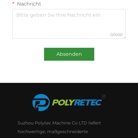
Nachricht
0/1000
Absenden
Suzhou Polytec Machine Co LTD liefert
hochwertige, maßgeschneiderte