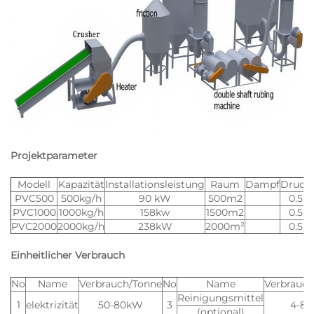
Projektparameter
Modell
Kapazität
Installationsleistung
Raum
Dampf
Druckl
PVC500
500kg/h
90 kW
500m2
0.5m
PVC1000
1000kg/h
158kw
1500m2
0.5m
PVC2000
2000kg/h
238kW
2000m²
0.5m
Einheitlicher Verbrauch
No
Name
Verbrauch/Tonne
No
Name
Verbrauch
Reinigungsmittel
1
elektrizität
50-80kW
3
4-8
(optional)