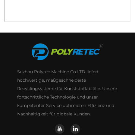
Suzhou Polytec Machine Co LTD liefert
hochwertige, maßgeschneiderte
Recyclingsysteme für Kunststoffabfälle. Unsere
fortschrittliche Technologie und unser
kompetenter Service optimieren Effizienz und
Nachhaltigkeit für globale Kunden.