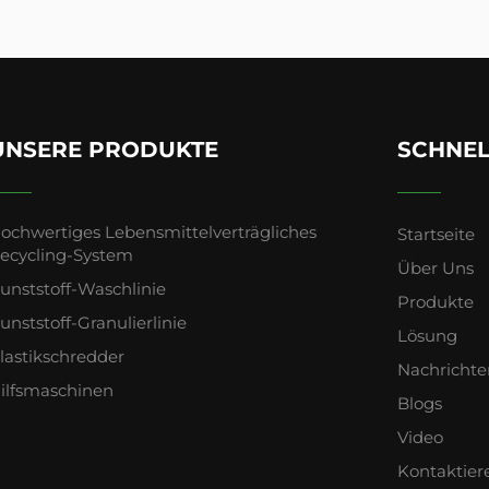
UNSERE PRODUKTE
SCHNEL
ochwertiges Lebensmittelverträgliches
Startseite
ecycling-System
Über Uns
unststoff-Waschlinie
Produkte
unststoff-Granulierlinie
Lösung
lastikschredder
Nachrichte
ilfsmaschinen
Blogs
Video
Kontaktier