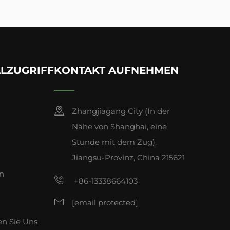
LZUGRIFF
KONTAKT AUFNEHMEN
Zhangjiagang City (In der
Nähe von Shanghai, eine
Stunde mit dem Zug),
Jiangsu-Provinz, China 215621
n
+86-13338664103
[email protected]
en Sie Uns