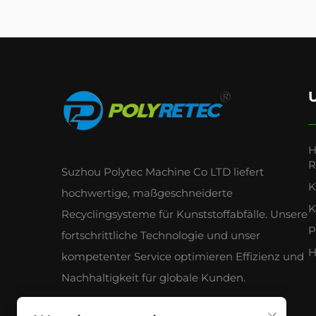
H
R
Suzhou Polytec Machine Co LTD liefert
K
hochwertige, maßgeschneiderte
K
Recyclingsysteme für Kunststoffabfälle. Unsere
P
fortschrittliche Technologie und unser
H
kompetenter Service optimieren Effizienz und
Nachhaltigkeit für globale Kunden.