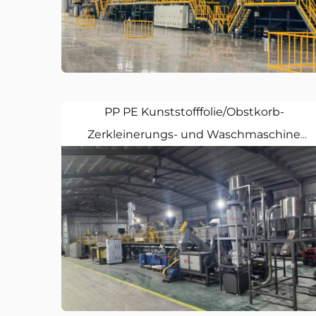
PP PE Kunststofffolie/Obstkorb-
Zerkleinerungs- und Waschmaschine
POLYTEC