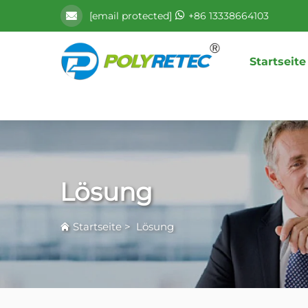
[email protected]
+86 13338664103
Startseite
Lösung
Startseite
>
Lösung