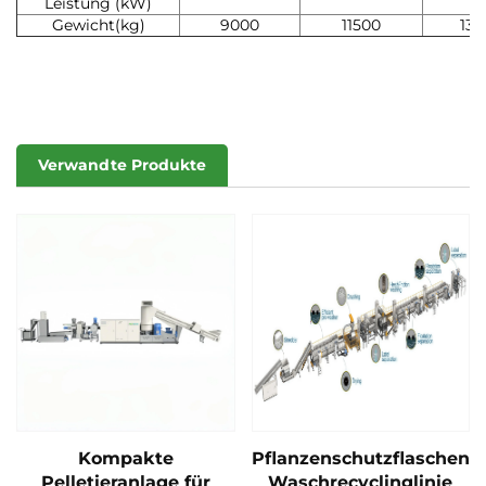
Leistung (kW)
Gewicht(kg)
9000
11500
130
Verwandte Produkte
Kompakte
Pflanzenschutzflaschen-
Pelletieranlage für
Waschrecyclinglinie