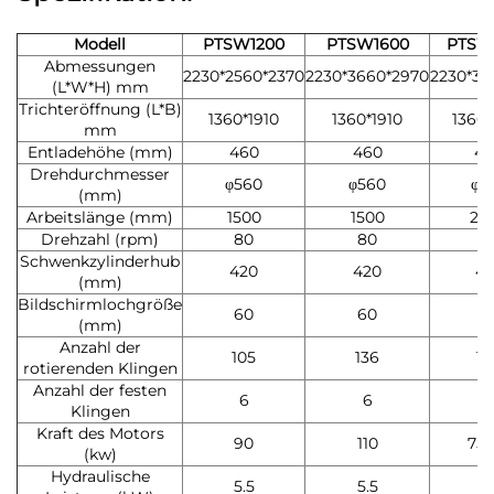
Modell
PTSW1200
PTSW1600
PTSW
Abmessungen
2230*2560*2370
2230*3660*2970
2230*37
(L*W*H) mm
Trichteröffnung (L*B)
1360*1910
1360*1910
1360*
mm
Entladehöhe (mm)
460
460
46
Drehdurchmesser
φ560
φ560
φ5
(mm)
Arbeitslänge (mm)
1500
1500
20
Drehzahl (rpm)
80
80
8
Schwenkzylinderhub
420
420
42
(mm)
Bildschirmlochgröße
60
60
6
(mm)
Anzahl der
105
136
18
rotierenden Klingen
Anzahl der festen
6
6
8
Klingen
Kraft des Motors
90
110
75+
(kw)
Hydraulische
5.5
5.5
7.