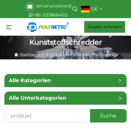
[email protected]
DE
+86 13338664103
Angebot anfordern
Kunststoffschredder
Startseite
>
Produkte
>
Kunststoffschredder
Alle Kategorien
Alle Unterkategorien
Suche