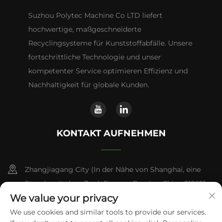
Suzhou Polytec Machine Co LTD liefert
hochwertige, maßgeschneiderte
Recyclingsysteme für Kunststoffabfälle. Unsere
fortschrittliche Technologie und unser
kompetenter Service optimieren Effizienz und
Nachhaltigkeit für globale Kunden.
KONTAKT AUFNEHMEN
Zhangjiagang City (In der Nähe von Shanghai, eine
Stunde mit dem Zug), Jiangsu-Provinz, China 215621
We value your privacy
+86-13338664103
We use cookies and similar tools to provide our services.