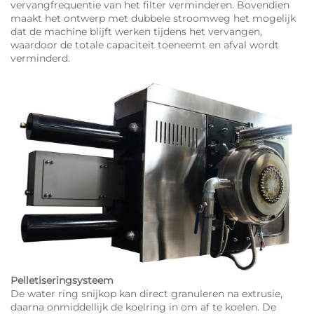
vervangfrequentie van het filter verminderen. Bovendien
maakt het ontwerp met dubbele stroomweg het mogelijk
dat de machine blijft werken tijdens het vervangen,
waardoor de totale capaciteit toeneemt en afval wordt
verminderd.
Pelletiseringsysteem
De water ring snijkop kan direct granuleren na extrusie,
daarna onmiddellijk de koelring in om af te koelen. De