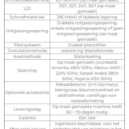
30/1, 32/1, 34/1, 36/1 (op maat
L/D
gemaakt)
Schroefmateriaal
38CrMoAl of dubbele legering
Dubbele ontgassingsopening,
enkele ontgassingsopening of geen
Ontgassingsopening
ontgassingsopening (op maat
gemaakt)
filtersysteem
Dubbel pistonfilter
Granulatiemethode
waterkring dieetafelsnede
Koelmethode
Waterkoeling
Op maat gemaakt (voorbeeld:
Amerika 480V 60Hz, Mexico 440V /
Spanning
220V 60Hz, Saoedi-Arabië 380V
60Hz, Nigeria 415V 50Hz)
Metaaldetector (S+S Germany),
klemgroep, kleurconcentraat en
Optionele accessoires
additiefmeter, centifuge voor
waterafscheking
Op maat gemaakte machine heeft
Leveringsdag
50 ~ 70 dagen nodig.
Garantie
Eén Jaar
Ingenieurs beschikbaar voor het
After-sales service
onderhouden van machines in het