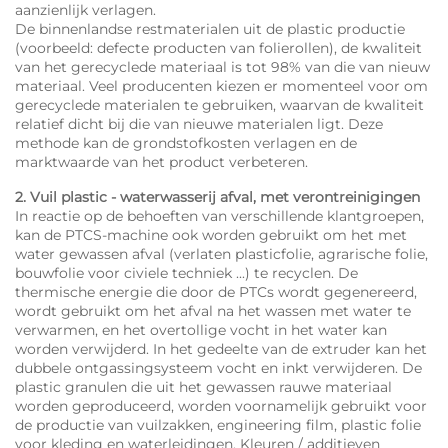
aanzienlijk verlagen.
De binnenlandse restmaterialen uit de plastic productie
(voorbeeld: defecte producten van folierollen), de kwaliteit
van het gerecyclede materiaal is tot 98% van die van nieuw
materiaal. Veel producenten kiezen er momenteel voor om
gerecyclede materialen te gebruiken, waarvan de kwaliteit
relatief dicht bij die van nieuwe materialen ligt. Deze
methode kan de grondstofkosten verlagen en de
marktwaarde van het product verbeteren.
2. Vuil plastic - waterwasserij afval, met verontreinigingen
In reactie op de behoeften van verschillende klantgroepen,
kan de PTCS-machine ook worden gebruikt om het met
water gewassen afval (verlaten plasticfolie, agrarische folie,
bouwfolie voor civiele techniek ...) te recyclen. De
thermische energie die door de PTCs wordt gegenereerd,
wordt gebruikt om het afval na het wassen met water te
verwarmen, en het overtollige vocht in het water kan
worden verwijderd. In het gedeelte van de extruder kan het
dubbele ontgassingsysteem vocht en inkt verwijderen. De
plastic granulen die uit het gewassen rauwe materiaal
worden geproduceerd, worden voornamelijk gebruikt voor
de productie van vuilzakken, engineering film, plastic folie
voor kleding en waterleidingen. Kleuren / additieven