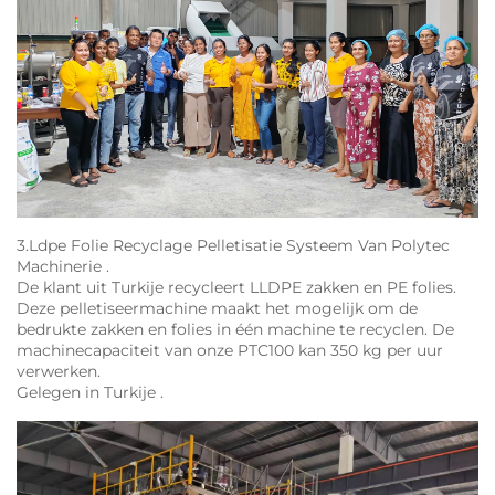
3.Ldpe Folie Recyclage Pelletisatie Systeem Van Polytec
Machinerie .
De klant uit Turkije recycleert LLDPE zakken en PE folies.
Deze pelletiseermachine maakt het mogelijk om de
bedrukte zakken en folies in één machine te recyclen. De
machinecapaciteit van onze PTC100 kan 350 kg per uur
verwerken.
Gelegen in Turkije .