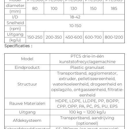
diameter
80
100
130
150
185
(mm)
l/D
18-42
Snelheid
10-150
(rpm)
Uitgang
150-250
200-350
450-600
600-700
800-1200
(kg/u)
Specificaties：
PTCS drie-in-één
Model
kunststofrecyclagemachine
Eindproduct
Plastic granulaat
Transportband, agglomerator,
extruder, pelletiseereenheid,
Structuur
waterkoeleenheid, drogeenheid en
opslagzilo, ontgasseenheid, filtratie-
eenheid
HDPE, LDPE, LLDPE, PP, BOPP,
Rauwe Materialen
CPP, OPP, PA, PC, PS, PU, EPS
Uitgang
100 kg ~ 1200 kg/u
Transportband, aandrijving
Afdeksysteem
(optioneel)
Schroefdraaddiameter
65~180mm (op maat gemaakt)