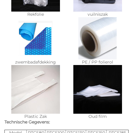
Rekfolie
vuilniszak
zwembadafdekking
PE / PP folierol
Plastic Zak
Oud film
Technische Gegevens:
Model
PTCS80
PTCS100
PTCS130
PTCS150
PTCS185