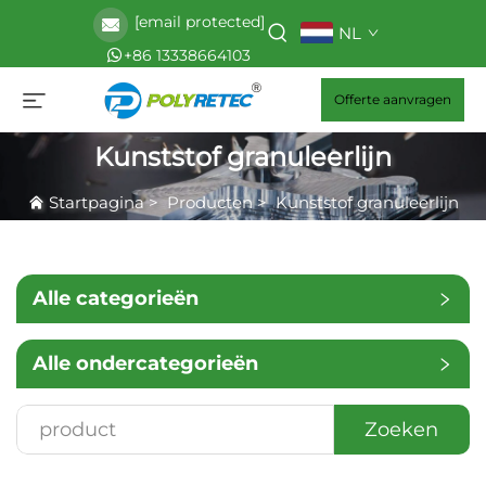
[email protected]
NL
+86 13338664103
Offerte aanvragen
Kunststof granuleerlijn
Startpagina
>
Producten
>
Kunststof granuleerlijn
Alle categorieën
Alle ondercategorieën
Zoeken