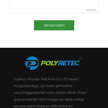
0/1000
Verzenden
Suzhou Polytec Machine Co LTD levert
hoogwaardige, op maat gemaakte
recyclingsystemen voor plastic afval. Onze
geavanceerde technologie en deskundige
service optimaliseren efficiëntie en