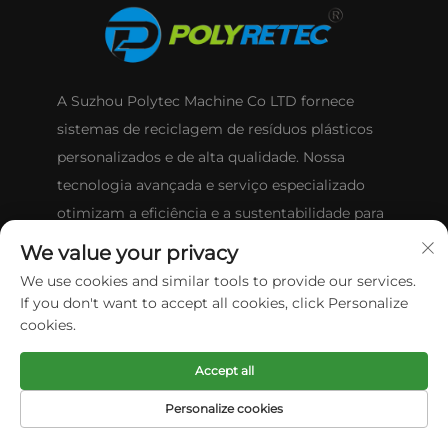
A Suzhou Polytec Machine Co LTD fornece
sistemas de reciclagem de resíduos plásticos
personalizados e de alta qualidade. Nossa
tecnologia avançada e serviço especializado
otimizam a eficiência e a sustentabilidade para
clientes globais.
We value your privacy
We use cookies and similar tools to provide our services.
If you don't want to accept all cookies, click Personalize
cookies.
ENTRE EM CONTATO
Accept all
Personalize cookies
Cidade de Zhangjiagang (Próximo a Xangai, uma hora
de trem), Província de Jiangsu, China 215621
PÁGINA INICIAL
PRODUTOS
E-MAIL
TEL