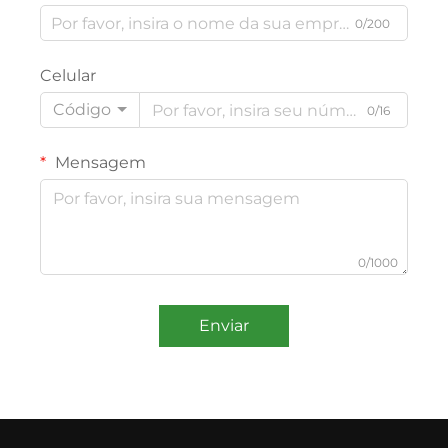
0/200
Celular
Código
0/16
Mensagem
0/1000
Enviar