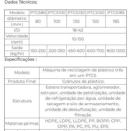
Dados Técnicos:
Modelo
PTCS80
PTCS100
PTCS130
PTCS150
PTCS185
diâmetro
80
100
130
150
185
（mm）
l/D
18-42
Velocidade
10-150
(rpm)
Saída
150-250
200-350
450-600
600-700
800-1200
(kg/hr)
Especificações：
Máquina de reciclagem de plástico três
Modelo
em um PTCS
Produto Final
Grânulos de plástico
Esteira transportadora, aglomerador,
extrusor, unidade de pelotização, unidade
de refrigeração por água, unidade de
Estrutura
secagem e silo de armazenamento,
unidade de dessulfuração, unidade de
filtração
HDPE, LDPE, LLDPE, PP, BOPP, CPP,
Matérias-primas
OPP, PA, PC, PS, PU, EPS