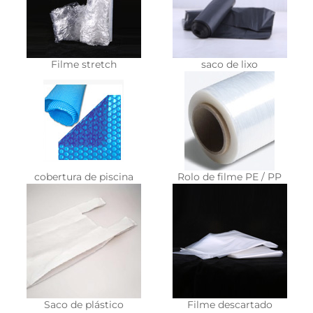
Filme stretch
saco de lixo
cobertura de piscina
Rolo de filme PE / PP
Saco de plástico
Filme descartado