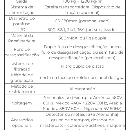
Saída
100 kg ~ 1200 kg/hr
Sistema de
Esteira transportadora, Dispositivo de
alimentação
tração (opcional)
Diâmetro do
65~180mm (personalizado)
parafuso
L/D
30/1, 32/1, 34/1, 36/1 (personalizado)
Material da
38CrMoAl ou liga dupla
Parafusadeira
Duplo furo de dessgaseificação, único
Furo de
furo de dessgaseificação ou sem furo de
dessgaseificação
dessgaseificação (personalizado)
sistema de
Filtro duplo de pistão
filtração
Método de
corte na face do molde com anel de água
granulação
Método de
Alimentação
resfriamento
Personalizado (Exemplo: América 480V
Voltagem
60Hz, México 440V / 220V 60Hz, Arábia
Saudita 380V 60Hz, Nigéria 415V 50Hz)
Detector de metais (S+S Alemanha),
Acessórios
grupo de grampos, dosador de
opcionais
masterbatch colorido e aditivos, máquina