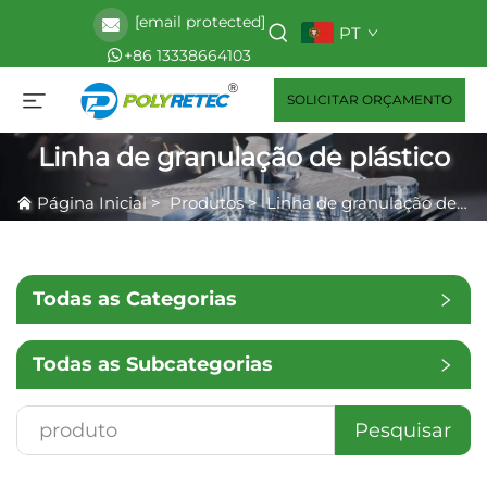
[email protected]
PT
+86 13338664103
SOLICITAR ORÇAMENTO
Linha de granulação de plástico
Página Inicial
>
Produtos
>
Linha de granulação de plástico
Todas as Categorias
Todas as Subcategorias
Pesquisar