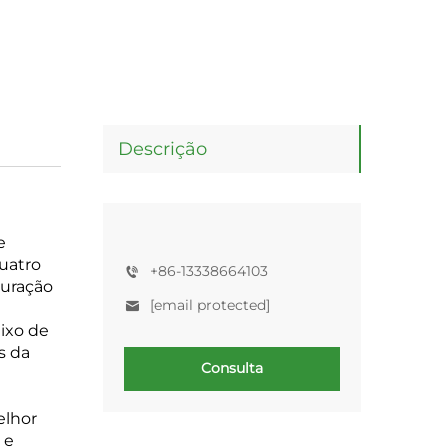
Descrição
e
uatro
+86-13338664103
guração
[email protected]
ixo de
s da
Consulta
elhor
 e