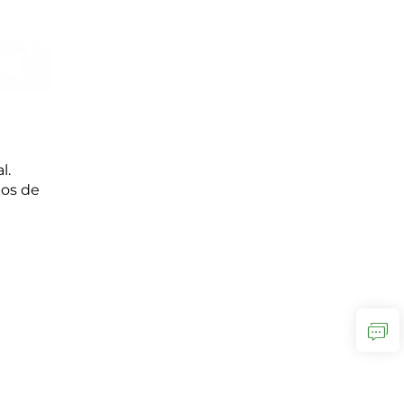
l.
bos de