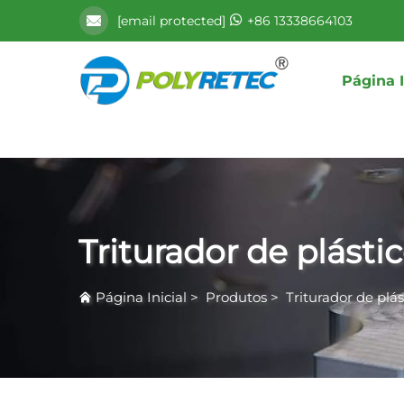
[email protected]
+86 13338664103
Página I
Triturador de plásti
Página Inicial
>
Produtos
>
Triturador de plás