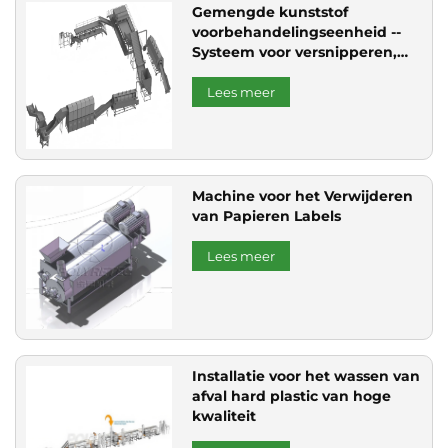
Gemengde kunststof
voorbehandelingseenheid --
Systeem voor versnipperen,
sorteren en drogen van
afvalkunststof
Lees meer
Machine voor het Verwijderen
van Papieren Labels
Lees meer
Installatie voor het wassen van
afval hard plastic van hoge
kwaliteit