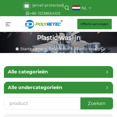
[email protected]
NL
+86 13338664103
Offerte aanvragen
Plastic waslijn
Startpagina
>
Producten
>
Plastic waslijn
Alle categorieën
Alle ondercategorieën
Zoeken