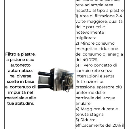
rete ad ampia area
rispetto al tipo a piastre:
1) Area di filtrazione 2-4
volte maggiore, qualità
delle particelle
notevolmente
migliorata
2) Minore consumo
energetico: riduzione
Filtro a piastre,
del consumo di energia
a pistone e ad
del 40-70%
autonetto
3) Il vero concetto di
automatico:
cambio rete senza
hai diverse
interruzioni e senza
scelte in base
fluttuazioni di
al contenuto di
pressione, spessore più
impurità nel
uniforme delle
materiale e alle
particelle dell'acqua
tue abitudini.
anulare
4) Maggiore durata e
tenuta stagna
5) Ridurre
efficacemente del 20% il