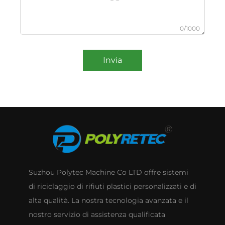
0/1000
Invia
Suzhou Polytec Machine Co LTD offre sistemi
di riciclaggio di rifiuti plastici personalizzati e di
alta qualità. La nostra tecnologia avanzata e il
nostro servizio di assistenza qualificata