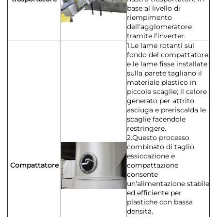
base al livello di
riempimento
dell'agglomeratore
tramite l'inverter.
1.Le lame rotanti sul
fondo del compattatore
e le lame fisse installate
sulla parete tagliano il
materiale plastico in
piccole scaglie; il calore
generato per attrito
asciuga e preriscalda le
scaglie facendole
restringere.
2.Questo processo
combinato di taglio,
essiccazione e
Compattatore
compattazione
consente
un'alimentazione stabile
ed efficiente per
plastiche con bassa
densità.