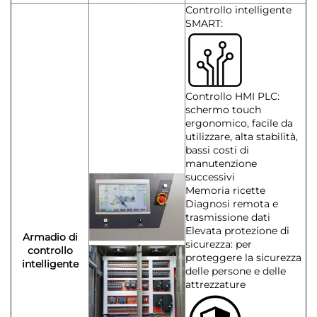
Controllo intelligente
SMART:
Controllo HMI PLC:
schermo touch
ergonomico, facile da
utilizzare, alta stabilità,
bassi costi di
manutenzione
successivi
Memoria ricette
Diagnosi remota e
trasmissione dati
Elevata protezione di
Armadio di
sicurezza: per
controllo
proteggere la sicurezza
intelligente
delle persone e delle
attrezzature