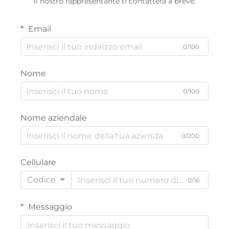
Il nostro rappresentante ti contatterà a breve.
Email
0/100
Nome
0/100
Nome aziendale
0/200
Cellulare
Codice
0/16
Messaggio