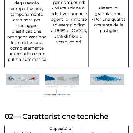
per compound:
degasaggio,
• Miscelazione di
sistemi di
compattazione,
additivi, cariche e
granulazione:
tamponamento
agenti di rinforzo
• Per una qualità
estrusore per
ad esempio fino
costante delle
riciclaggio:
all'80% di CaCO3,
pastiglie
plastificazione,
50% di fibra di
omogeneizzazione
vetro, colori
filtro di fusione:
completamente
automatico e con
pulizia automatica
02— Caratteristiche tecniche
Capacità di