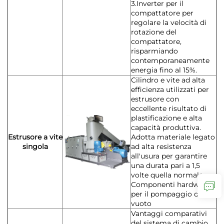
3.Inverter per il
compattatore per
regolare la velocità di
rotazione del
compattatore,
risparmiando
contemporaneamente
energia fino al 15%.
Cilindro e vite ad alta
efficienza utilizzati per
estrusore con
eccellente risultato di
plastificazione e alta
capacità produttiva.
Estrusore a vite
Adotta materiale legato
singola
ad alta resistenza
all'usura per garantire
una durata pari a 1,5
volte quella normale.
Componenti hardware
per il pompaggio del
vuoto
Vantaggi comparativi
del sistema di cambio