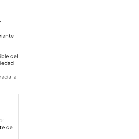
y
piante
ible del
riedad
acia la
o:
nte de