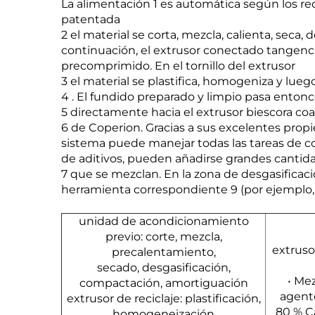
La alimentación 1 es automática según los re
patentada
2 el material se corta, mezcla, calienta, seca
continuación, el extrusor conectado tangenc
precomprimido. En el tornillo del extrusor
3 el material se plastifica, homogeniza y lueg
4 . El fundido preparado y limpio pasa enton
5 directamente hacia el extrusor biescora coa
6 de Coperion. Gracias a sus excelentes propi
sistema puede manejar todas las tareas de c
de aditivos, pueden añadirse grandes cantid
7 que se mezclan. En la zona de desgasificaci
herramienta correspondiente 9 (por ejemplo, 
unidad de acondicionamiento
previo: corte, mezcla,
extruso
precalentamiento,
secado, desgasificación,
• Mez
compactación, amortiguación
agente
extrusor de reciclaje: plastificación,
80 % Ca
homogeneización