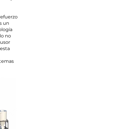
refuerzo
es un
ología
do no
rusor
 esta
stemas