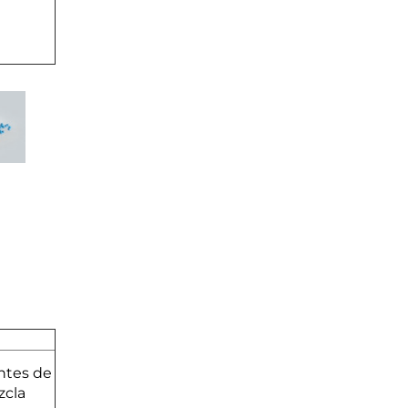
entes de
zcla