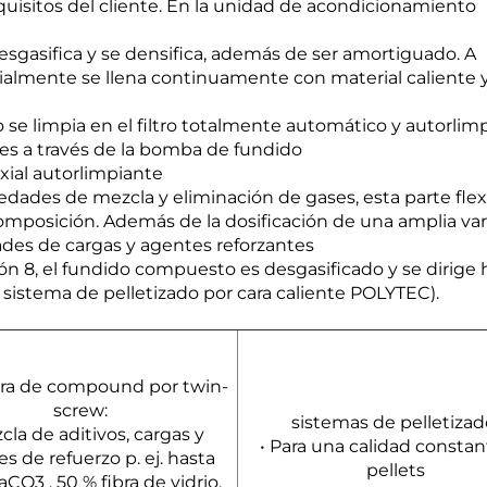
quisitos del cliente. En la unidad de acondicionamiento
, desgasifica y se densifica, además de ser amortiguado. A
ialmente se llena continuamente con material caliente 
o se limpia en el filtro totalmente automático y autorlim
ces a través de la bomba de fundido
xial autorlimpiante
edades de mezcla y eliminación de gases, esta parte flex
omposición. Además de la dosificación de una amplia va
ades de cargas y agentes reforzantes
ón 8, el fundido compuesto es desgasificado y se dirige h
sistema de pelletizado por cara caliente POLYTEC).
ra de compound por twin-
screw:
sistemas de pelletizad
cla de aditivos, cargas y
• Para una calidad consta
s de refuerzo p. ej. hasta
pellets
CO3 , 50 % fibra de vidrio,