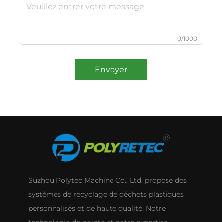
0/1000
Envoyer
Suzhou Polytec Machine Co., Ltd. propose des
systèmes de recyclage de déchets plastiques
personnalisés et de haute qualité. Notre
technologie de pointe et notre expertise