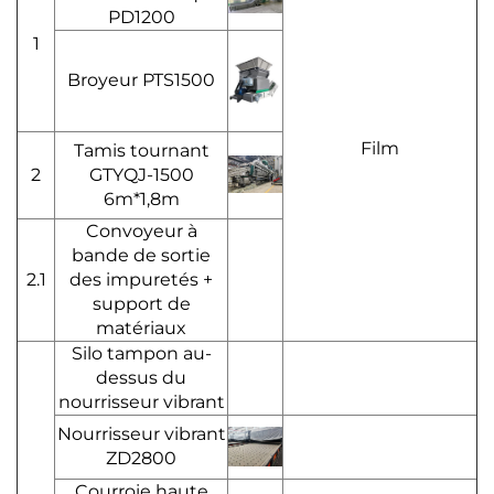
PD1200
1
Broyeur PTS1500
Film
Tamis tournant
2
GTYQJ-1500
6m*1,8m
Convoyeur à
bande de sortie
2.1
des impuretés +
support de
matériaux
Silo tampon au-
dessus du
nourrisseur vibrant
Nourrisseur vibrant
ZD2800
Courroie haute