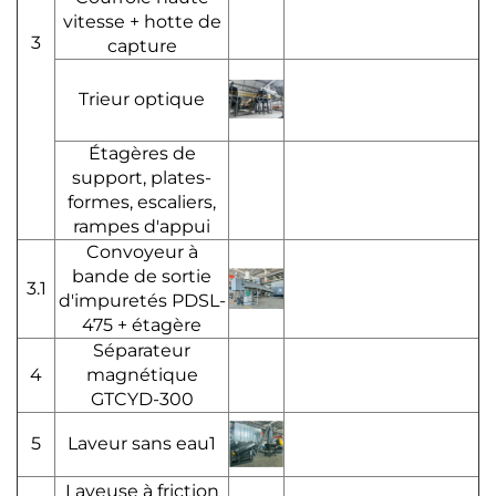
vitesse + hotte de
3
capture
Trieur optique
Étagères de
support, plates-
formes, escaliers,
rampes d'appui
Convoyeur à
bande de sortie
3.1
d'impuretés PDSL-
475 + étagère
Séparateur
4
magnétique
GTCYD-300
5
Laveur sans eau1
Laveuse à friction