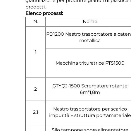
granulazione per produrre granuli di plastica ric
prodotti.
Elenco processi:
N.
Nome
PD1200 Nastro trasportatore a cate
metallica
1
Macchina trituratrice PTS1500
GTYQJ-1500 Scrematore rotante
2
6m*1,8m
Nastro trasportatore per scarico
2.1
impurità + struttura portamateriale
Silo tampone sopra alimentatore