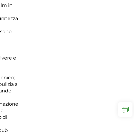
ilm in
curatezza
ossono
lvere e
i
lonico;
ulizia a
uando
inazione
le
o di
 può