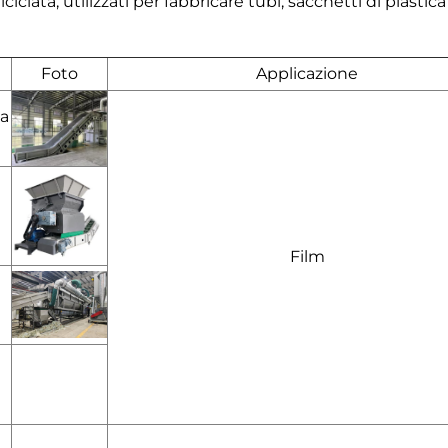
iclata, utilizzati per fabbricare tubi, sacchetti di plastica 
Foto
Applicazione
na
Film