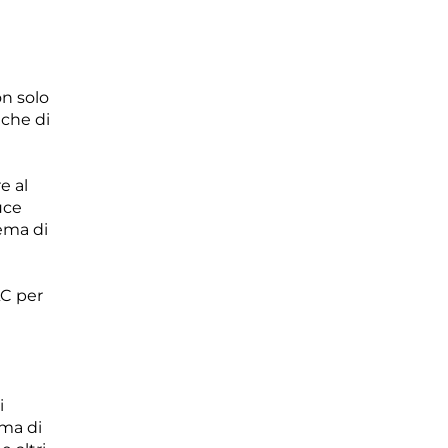
n solo
iche di
e al
uce
ema di
LC per
i
ema di