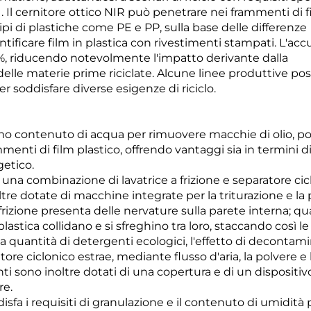
i
. Il cernitore ottico NIR può penetrare nei frammenti di f
ipi di plastiche come PE e PP, sulla base delle differenze
entificare film in plastica con rivestimenti stampati. L'ac
8%, riducendo notevolmente l'impatto derivante dalla
à delle materie prime riciclate. Alcune linee produttive p
soddisfare diverse esigenze di riciclo.
mo contenuto di acqua per rimuovere macchie di olio, po
mmenti di film plastico, offrendo vantaggi sia in termini d
etico.
una combinazione di lavatrice a frizione e separatore cic
ltre dotate di macchine integrate per la triturazione e la p
a frizione presenta delle nervature sulla parete interna; q
plastica collidano e si sfreghino tra loro, staccando così le
la quantità di detergenti ecologici, l'effetto di decontam
ore ciclonico estrae, mediante flusso d'aria, la polvere e 
nti sono inoltre dotati di una copertura e di un dispositiv
re.
ddisfa i requisiti di granulazione e il contenuto di umidità