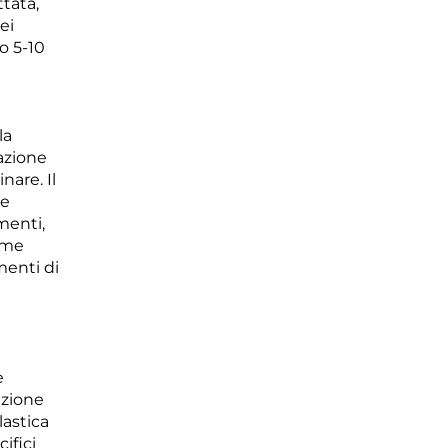
ttata,
ei
o 5-10
la
azione
nare. Il
 e
menti,
ome
menti di
e
azione
lastica
ifici