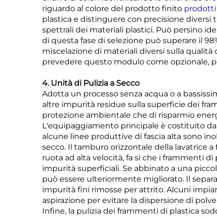
riguardo al colore del prodotto finito
prodott
plastica e distinguere con precisione diversi t
spettrali dei materiali plastici. Può persino id
di questa fase di selezione può superare il 9
miscelazione di materiali diversi sulla qualit
prevedere questo modulo come opzionale, per 
4. Unità di Pulizia a Secco
Adotta un processo senza acqua o a bassissi
altre impurità residue sulla superficie dei fra
protezione ambientale che di risparmio energ
L'equipaggiamento principale è costituito da 
alcune linee produttive di fascia alta sono ino
secco. Il tamburo orizzontale della lavatrice 
ruota ad alta velocità, fa sì che i frammenti di 
impurità superficiali. Se abbinato a una picco
può essere ulteriormente migliorato. Il separat
impurità fini rimosse per attrito. Alcuni impia
aspirazione per evitare la dispersione di polve
Infine, la pulizia dei frammenti di plastica so