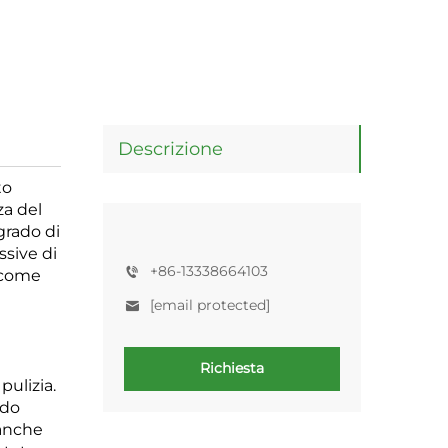
Descrizione
to
za del
grado di
ssive di
+86-13338664103
, come
[email protected]
Richiesta
pulizia.
odo
 anche