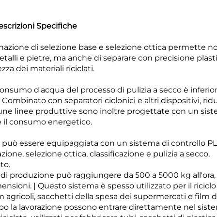
escrizioni Specifiche
azione di selezione base e selezione ottica permette no
alli e pietre, ma anche di separare con precisione plast
a dei materiali riciclati.
 consumo d'acqua del processo di pulizia a secco è inferior
 Combinato con separatori ciclonici e altri dispositivi, rid
une linee produttive sono inoltre progettate con un sist
te il consumo energetico.
ea può essere equipaggiata con un sistema di controllo P
zione, selezione ottica, classificazione e pulizia a secco,
to.
a di produzione può raggiungere da 500 a 5000 kg all'ora,
ensioni. | Questo sistema è spesso utilizzato per il riciclo
lm agricoli, sacchetti della spesa dei supermercati e film d
dopo la lavorazione possono entrare direttamente nel sist