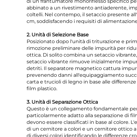
di un frantumatore monoriflesso specifico per 
abbinato a un rivestimento antiaderente, imped
coltelli. Nel contempo, il setaccio presente a
cm, soddisfacendo i requisiti di alimentazione 
2. Unità di Selezione Base
Posizionato dopo l'unità di triturazione e prim
rimozione preliminare delle impurità per ridu
ottica. Di solito combina un setaccio vibrante
setaccio vibrante rimuove inizialmente impur
detriti. Il separatore magnetico cattura impuri
prevenendo danni all'equipaggiamento success
carta e trucioli di legno in base alle differen
film plastico.
3. Unità di Separazione Ottica
Questo è un collegamento fondamentale per mi
particolarmente adatto alla separazione di fil
devono essere classificati in base al colore.
di un cernitore a colori e un cernitore ottico a i
di diversi colori identificando le differenze cr