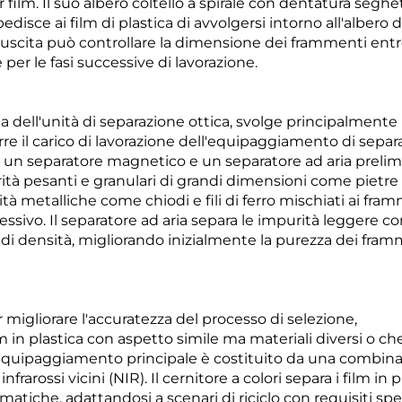
film. Il suo albero coltello a spirale con dentatura seghe
isce ai film di plastica di avvolgersi intorno all'albero d
ll'uscita può controllare la dimensione dei frammenti entr
per le fasi successive di lavorazione.
a dell'unità di separazione ottica, svolge principalmente 
rre il carico di lavorazione dell'equipaggiamento di separ
, un separatore magnetico e un separatore ad aria prelimi
ità pesanti e granulari di grandi dimensioni come pietre
tà metalliche come chiodi e fili di ferro mischiati ai fram
ivo. Il separatore ad aria separa le impurità leggere c
ze di densità, migliorando inizialmente la purezza dei fram
gliorare l'accuratezza del processo di selezione,
m in plastica con aspetto simile ma materiali diversi o ch
 L'equipaggiamento principale è costituito da una combin
nfrarossi vicini (NIR). Il cernitore a colori separa i film in p
omatiche, adattandosi a scenari di riciclo con requisiti spec