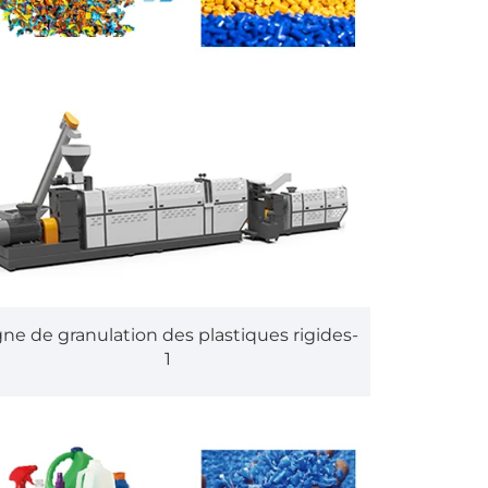
gne de granulation des plastiques rigides-
1