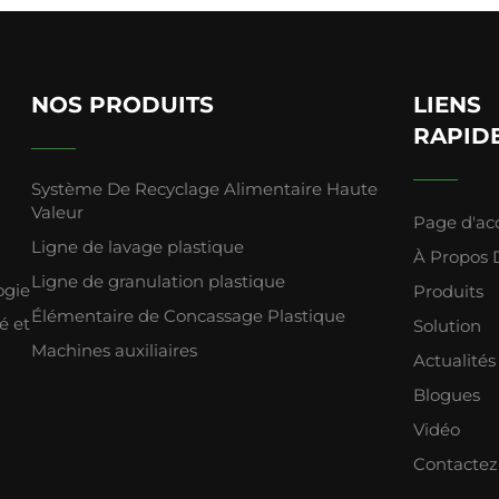
NOS PRODUITS
LIENS
RAPID
Système De Recyclage Alimentaire Haute
Valeur
Page d'ac
Ligne de lavage plastique
À Propos 
Ligne de granulation plastique
ogie
Produits
Élémentaire de Concassage Plastique
é et
Solution
Machines auxiliaires
Actualités
Blogues
Vidéo
Contacte