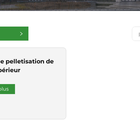
 pelletisation de
périeur
plus