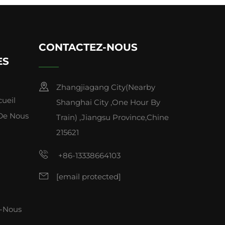
CONTACTEZ-NOUS
ES
Zhangjiagang City(Nearby
cueil
Shanghai City ,One Hour By
De Nous
Train) ,Jiangsu Province,Chine
215621
+86-13338664103
[email protected]
z-Nous