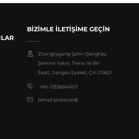
BIZIMLE İLETIŞIME GEÇIN
ILAR
Zhangjiagang Şehri (Şanghay
Şehrine Yakın, Trene ile Bir
Saat), Jiangsu Eyaleti, Çin 215621
+86-13338664103
[email protected]