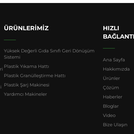
ÜRÜNLERIMIZ
HIZLI
BAĞLANT
Yüksek Değerli Gıda Sınıfı Geri Dönüşüm
Sistemi
Ana Sayfa
Plastik Yıkama Hattı
ri
Hakkımızda
Plastik Granülleştirme Hattı
Ürünler
Plastik Şarj Makinesi
i
Çözüm
Yardımcı Makineler
Haberler
Bloglar
Video
Bize Ulaşın