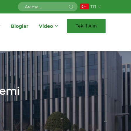
TR
Teklif Alın
r
Bloglar
Video
temi