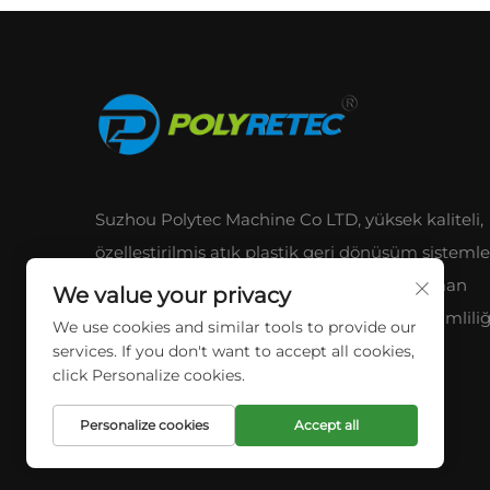
Suzhou Polytec Machine Co LTD, yüksek kaliteli,
özelleştirilmiş atık plastik geri dönüşüm sistemle
sunmaktadır. Gelişmiş teknolojimiz ve uzman
We value your privacy
hizmetimiz, küresel müşterilerimiz için verimliliğ
We use cookies and similar tools to provide our
ve sürdürülebilirliği optimize eder.
services. If you don't want to accept all cookies,
click Personalize cookies.
Personalize cookies
Accept all