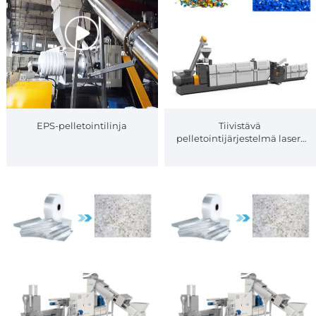
EPS-pelletointilinja
Tiivistävä
pelletointijärjestelmä laser-
suodattimella hdpe pp leville