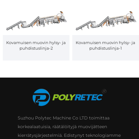
Kovamuisen muovin hylsy- ja
Kovamuisen muovin hylsy- ja
puhdistuslinja-2
puhdistuslinja-1
Suzhou Polytec Machine Co LTD toimittaa
korkealaatuisia, räätälöityjä muovijätteen
kierrätysjärjestelmiä. Edistynyt teknologiamme