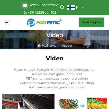
[email protected]
FI
+86 13338664103
Hanki tarjous
Video
Kotisivu
>
Video
Video
Kovan muovin hylsyjen murskaus- ja puhdistuslinja
Kovan muovin granulointilinjat
PET-pullonmurskaus- ja puhdistuslinja
Pehmeän muovin murskaus- ja puhdistuslinja
Pehmeän muovin granulointilinjat