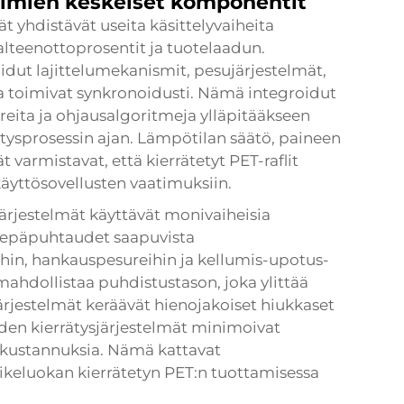
telmien keskeiset komponentit
t yhdistävät useita käsittelyvaiheita
alteenottoprosentit ja tuotelaadun.
ut lajittelumekanismit, pesujärjestelmät,
tka toimivat synkronoidusti. Nämä integroidut
reita ja ohjausalgoritmeja ylläpitääkseen
ätysprosessin ajan. Lämpötilan säätö, paineen
 varmistavat, että kierrätetyt PET-raflit
ukäyttösovellusten vaatimuksiin.
ärjestelmät käyttävät monivaiheisia
ja epäpuhtaudet saapuvista
hin, hankauspesureihin ja kellumis-upotus-
mahdollistaa puhdistustason, joka ylittää
ärjestelmät keräävät hienojakoiset hiukkaset
veden kierrätysjärjestelmät minimoivat
ökustannuksia. Nämä kattavat
vikeluokan kierrätetyn PET:n tuottamisessa