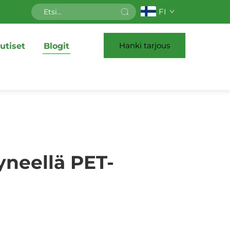
FI
Hanki tarjous
utiset
Blogit
neellä PET-