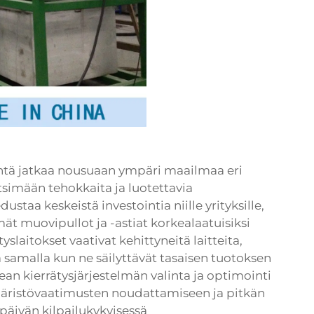
yntä jatkaa nousuaan ympäri maailmaa eri
etsimään tehokkaita ja luotettavia
staa keskeistä investointia niille yrityksille,
ät muovipullot ja -astiat korkealaatuisiksi
yslaitokset vaativat kehittyneitä laitteita,
 samalla kun ne säilyttävät tasaisen tuotoksen
an kierrätysjärjestelmän valinta ja optimointi
äristövaatimusten noudattamiseen ja pitkän
päivän kilpailukykyisessä