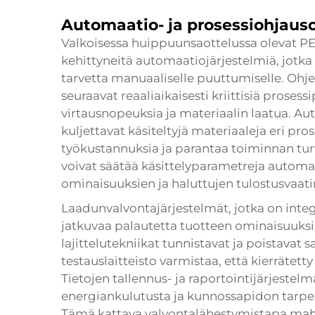
Automaatio- ja prosessiohjau
Valkoisessa huippuunsaottelussa olevat PE
kehittyneitä automaatiojärjestelmiä, jotk
tarvetta manuaaliselle puuttumiselle. Ohje
seuraavat reaaliaikaisesti kriittisiä proses
virtausnopeuksia ja materiaalin laatua. Au
kuljettavat käsiteltyjä materiaaleja eri pro
työkustannuksia ja parantaa toiminnan tur
voivat säätää käsittelyparametreja automa
ominaisuuksien ja haluttujen tulostusvaat
Laadunvalvontajärjestelmät, jotka on integr
jatkuvaa palautetta tuotteen ominaisuuksis
lajittelutekniikat tunnistavat ja poistavat 
testauslaitteisto varmistaa, että kierrätett
Tietojen tallennus- ja raportointijärjestel
energiankulutusta ja kunnossapidon tarpei
Tämä kattava valvontalähestymistapa mahd