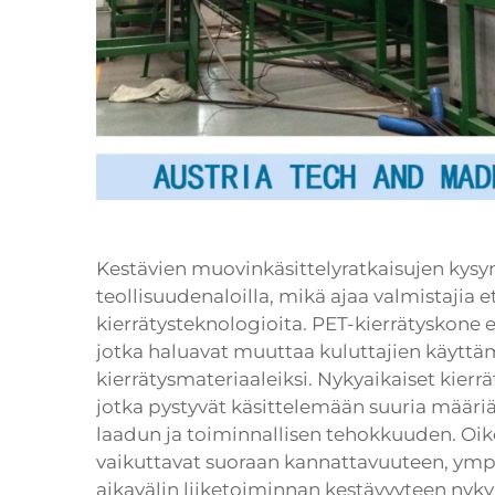
Kestävien muovinkäsittelyratkaisujen kys
teollisuudenaloilla, mikä ajaa valmistajia 
kierrätysteknologioita. PET-kierrätyskone edu
jotka haluavat muuttaa kuluttajien käyttäm
kierrätysmateriaaleiksi. Nykyaikaiset kierrät
jotka pystyvät käsittelemään suuria määriä
laadun ja toiminnallisen tehokkuuden. Oike
vaikuttavat suoraan kannattavuuteen, ymp
aikavälin liiketoiminnan kestävyyteen nyky