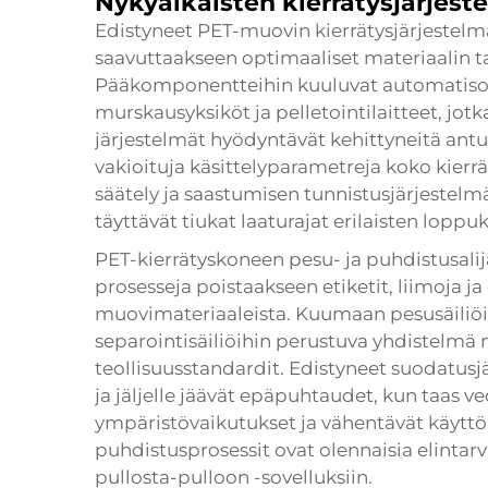
Nykyaikaisten kierrätysjärjes
Edistyneet PET-muovin kierrätysjärjestelmä
saavuttaakseen optimaaliset materiaalin t
Pääkomponentteihin kuuluvat automatisoid
murskausyksiköt ja pelletointilaitteet, jo
järjestelmät hyödyntävät kehittyneitä antu
vakioituja käsittelyparametreja koko kierr
säätely ja saastumisen tunnistusjärjestelmät
täyttävät tiukat laaturajat erilaisten lopp
PET-kierrätyskoneen pesu- ja puhdistusalij
prosesseja poistaakseen etiketit, liimoja 
muovimateriaaleista. Kuumaan pesusäiliöi
separointisäiliöihin perustuva yhdistelmä 
teollisuusstandardit. Edistyneet suodatusj
ja jäljelle jäävät epäpuhtaudet, kun taas 
ympäristövaikutukset ja vähentävät käytt
puhdistusprosessit ovat olennaisia elintar
pullosta-pulloon -sovelluksiin.