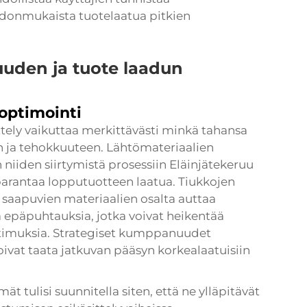
hdonmukaista tuotelaatua pitkien
uden ja tuote laadun
optimointi
tely vaikuttaa merkittävästi minkä tahansa
yn ja tehokkuuteen. Lähtömateriaalien
 niiden siirtymistä prosessiin
Eläinjätekeruu
 parantaa lopputuotteen laatua. Tiukkojen
saapuvien materiaalien osalta auttaa
 epäpuhtauksia, jotka voivat heikentää
atimuksia. Strategiset kumppanuudet
oivat taata jatkuvan pääsyn korkealaatuisiin
mät tulisi suunnitella siten, että ne ylläpitävät