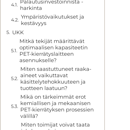
Palautusinvestoinnista -
harkinta
Ympäristövaikutukset ja
kestävyys
UKK
Mitkä tekijät määrittävät
optimaalisen kapasiteetin
PET-kierrätyslaitteen
asennukselle?
Miten saastuttuneet raaka-
aineet vaikuttavat
käsittelytehokkuuteen ja
tuotteen laatuun?
Mikä on tärkeimmät erot
kemiallisen ja mekaanisen
PET-kierrätyksen prosessien
välillä?
Miten toimijat voivat taata