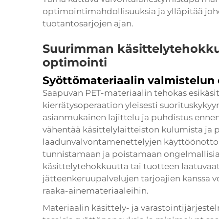
optimointimahdollisuuksia ja ylläpitää jo
tuotantosarjojen ajan.
Suurimman käsittelytehokku
optimointi
Syöttömateriaalin valmistelun 
Saapuvan PET-materiaalin tehokas esikäsit
kierrätysoperaation yleisesti suorituskyky
asianmukainen lajittelu ja puhdistus ennen
vähentää käsittelylaitteiston kulumista ja
laadunvalvontamenettelyjen käyttöönotto 
tunnistamaan ja poistamaan ongelmallisia
käsittelytehokkuutta tai tuotteen laatuva
jätteenkeruupalvelujen tarjoajien kanssa v
raaka-ainemateriaaleihin.
Materiaalin käsittely- ja varastointijärjestel