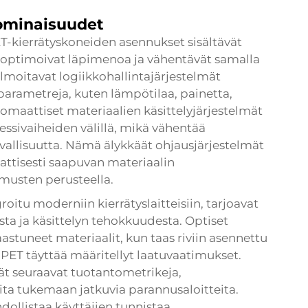
sominaisuudet
T-kierrätyskoneiden asennukset sisältävät
a optimoivat läpimenoa ja vähentävät samalla
lmoitavat logiikkohallintajärjestelmät
siparametreja, kuten lämpötilaa, painetta,
tomaattiset materiaalien käsittelyjärjestelmät
sessivaiheiden välillä, mikä vähentää
vallisuutta. Nämä älykkäät ohjausjärjestelmät
attisesti saapuvan materiaalin
imusten perusteella.
oitu moderniin kierrätyslaitteisiin, tarjoavat
ta ja käsittelyn tehokkuudesta. Optiset
saastuneet materiaalit, kun taas riviin asennettu
y PET täyttää määritellyt laatuvaatimukset.
mät seuraavat tuotantometrikeja,
ta tukemaan jatkuvia parannusaloitteita.
ollistaa käyttäjien tunnistaa