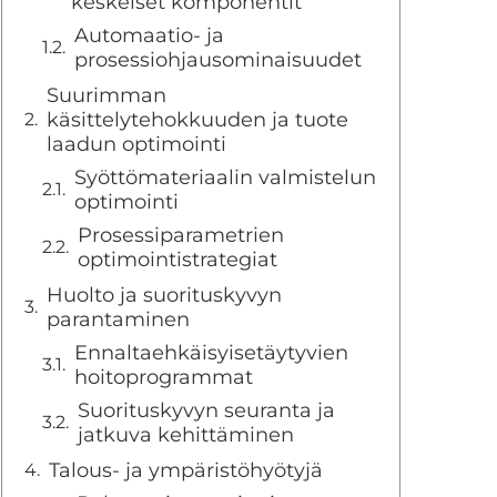
keskeiset komponentit
Automaatio- ja
prosessiohjausominaisuudet
Suurimman
käsittelytehokkuuden ja tuote
laadun optimointi
Syöttömateriaalin valmistelun
optimointi
Prosessiparametrien
optimointistrategiat
Huolto ja suorituskyvyn
parantaminen
Ennaltaehkäisyisetäytyvien
hoitoprogrammat
Suorituskyvyn seuranta ja
jatkuva kehittäminen
Talous- ja ympäristöhyötyjä