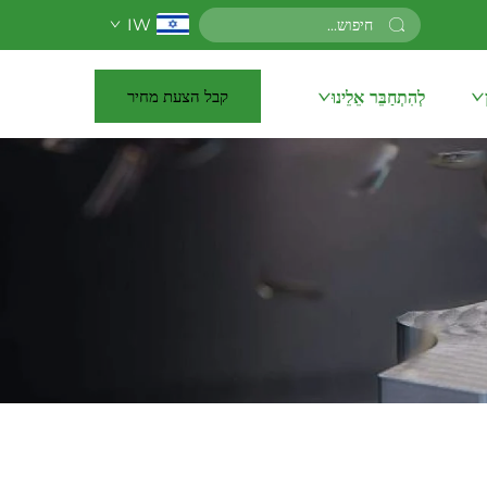
IW
קבל הצעת מחיר
לְהִתְחַבֵּר אֵלֵינוּ