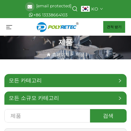
[email protected]
KO
+86 13338664103
견적 받기
제품
홈페이지
>
제품
모든 카테고리
모든 소규모 카테고리
검색