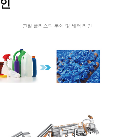
라인
인
연질 플라스틱 분쇄 및 세척 라인