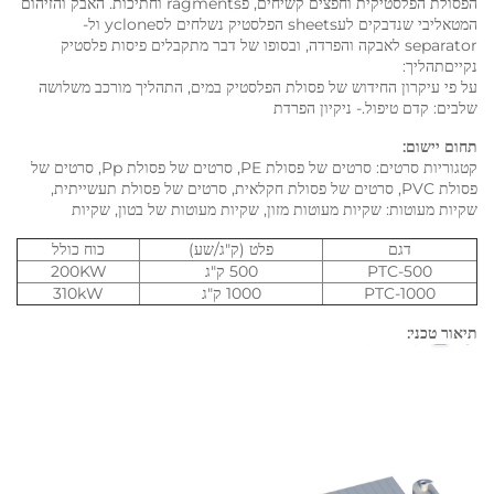
הפסולת הפלסטיקית וחפצים קשיחים, פragments וחתיכות. האבק והזיהום
המטאליבי שנדבקים לעsheets הפלסטיק נשלחים לסyclone ול-
separator לאבקה והפרדה, ובסופו של דבר מתקבלים פיסות פלסטיק
נקייםתהליך:
על פי עיקרון החידוש של פסולת הפלסטיק במים, התהליך מורכב משלושה
שלבים: קדם טיפול.- ניקיון הפרדת
תחום יישום:
קטגוריות סרטים: סרטים של פסולת PE, סרטים של פסולת Pp, סרטים של
פסולת PVC, סרטים של פסולת חקלאית, סרטים של פסולת תעשייתית,
שקיות מעוטות: שקיות מעוטות מזון, שקיות מעוטות של בטון, שקיות
דגם
פלט (ק"ג/שע)
כוח כולל
PTC-500
500 ק"ג
200KW
PTC-1000
1000 ק"ג
310kW
תיאור טכני: