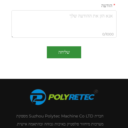
הודעה
0/1000
שליחה
חברת Suzhou Polytec Machine Co LTD מספקת
מערכות מיחזור פלסטיק באיכות גבוהה ובהתאמה אישית.