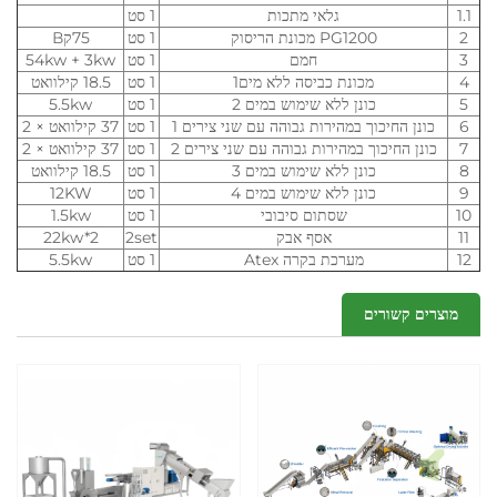
1.1
גלאי מתכות
1 סט
2
PG1200 מכונת הריסוק
1 סט
75קВ
3
חמם
1 סט
54kw + 3kw
4
מכונת כביסה ללא מים1
1 סט
18.5 קילוואט
5
כונן ללא שימוש במים 2
1 סט
5.5kw
6
כונן החיכוך במהירות גבוהה עם שני צירים 1
1 סט
37 קילוואט × 2
7
כונן החיכוך במהירות גבוהה עם שני צירים 2
1 סט
37 קילוואט × 2
8
כונן ללא שימוש במים 3
1 סט
18.5 קילוואט
9
כונן ללא שימוש במים 4
1 סט
12KW
10
שסתום סיבובי
1 סט
1.5kw
11
אסף אבק
2set
22kw*2
12
מערכת בקרה Atex
1 סט
5.5kw
מוצרים קשורים