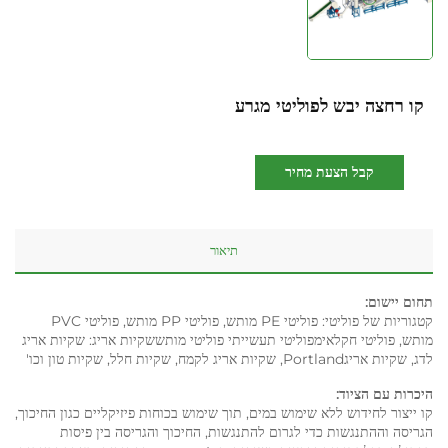
קו רחצה יבש לפוליטי מגרע
קבל הצעת מחיר
תיאור
תחום יישום:
קטגוריות של פוליטי: פוליטי PE מותש, פוליטי PP מותש, פוליטי PVC
מותש, פוליטי חקלאימפוליטי תעשייתי פוליטי מותששקיות אריג: שקיות אריג
לדג, שקיות אריגPortland, שקיות אריג לקמח, שקיות חלל, שקיות טון וכו'
היכרות עם הציוד:
קו ייצור לחידוש ללא שימוש במים, תוך שימוש בכוחות פיזיקליים כגון החיכוך,
הגריסה וההתנגשות כדי לגרום להתנגשות, החיכוך והגריסה בין פיסות