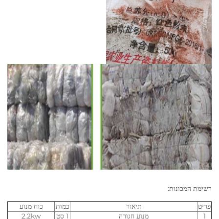
רשימת המכונות:
פריט
תיאור
כמות
כוח מנוע
1
מנוע חגורה
1 סט
2.2kw