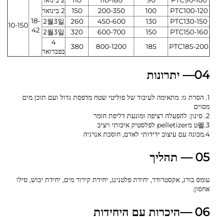
PTC90-100
90
110-180
110
2 בינואר
PTC100-120
100
200-350
150
2 בינואר
18-
2월3일
260
450-600
130
PTC130-150
10-150
42
2월3일
320
600-700
150
PTC150-160
4
380
800-1200
185
PTC185-200
בפברואר
04— יתרונות
1. הסרת גז: מתאימה לעיבוד של פוליטי שטח מדפסת גדול ועם תוכן מים
מסוים
2. סינון: להפעלה רציפה ומונעת דליפת חומר
3.펠ט מpelletizer לפלסטיק איכותי ויציב
4.מכונה עם עיצוב ידידותי לאדם, חוסכת אנרגיה
05 — תהליך
עומס בורג, אקסטרודר, יחידת פלטנינג, יחידת קירור מים, יחידת יבוש, סילו
אחסון.
06 —היכרות עם היחידות