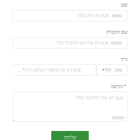
שם
0/100
שם החברה
0/200
נייד
קוד
0/16
הודעה
0/1000
שליחה