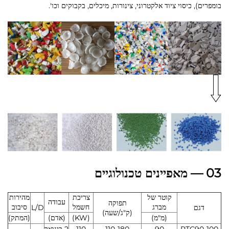
בומפרים), כיסוי ציוד אלקטרוני, צינורות, מיכלים, בקבוקים וכו'.
03 — מאפיינים טכנולוגיים
קוטר של
צריכת
מהירות
עבודה
תפוקה
מברג
חשמל
סיבוב
דגם
L/D
(ק"ג/שעה)
(מ"מ)
(KW)
(אדם)
(המתק)