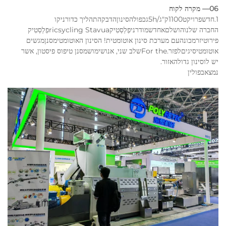
06— מקרה לקוח
1.
חדש
פרויקט
1100
ק"ג
/
h
5
ג
כפולה
סינון
הדבקה
תהליך כדורני
קו
החברה שלנו
הושלם
א
חדש
מודרני
פְלַסְטִיק
ricsycling Stavua
פְלַסְטִיק
פירוטיזר
מכונה
עם מערכת סינון אוטומטית! הסינון האוטומטי
מסנן
מגשים
אוטומטי
סיגים
לפזר
.For the
שלב שני, אנו
שימוש
מסנן טיפוס פיסטון, אשר
יש לו
סינון גדול
האזור.
נמצא
ב
פולין