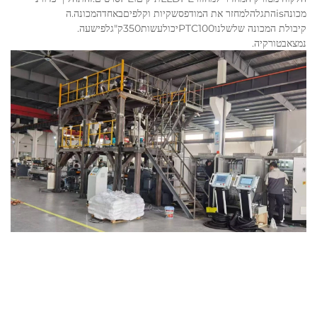
מכונה
is
התגלה
למחזר את ה
מודפס
שקיות וקלפים
ב
אחד
המכונה.ה
קיבולת המכונה של
שלנו
PTC100
יכול
עשות
350
ק"ג
לפי
שעה
.
נמצא
ב
טורקיה
.