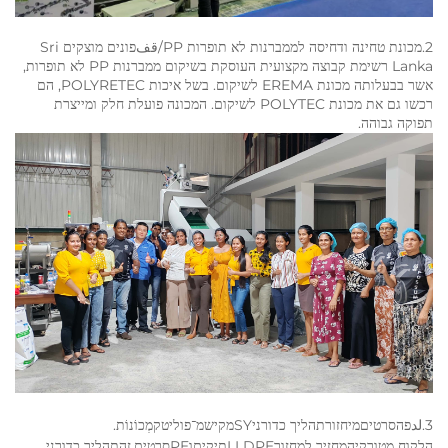
2.מכונת טחינה ודחיסה לממברנות לא תופרות PP/قفפונים מוצקים Sri
Lanka רשימת קבוצה מקצועית העוסקת בשיקום ממברנות PP לא תופרות,
אשר בבעלותה מכונת EREMA לשיקום. בשל איכות POLYRETEC, הם
רכשו גם את מכונת POLYTEC לשיקום. המכונה פועלת חלק ומייצרת
תפוקה גבוהה.
3
.لدפה
סרטים
מיחזור
תהליך כדורני
SY
מקיש
מ־
פוליטק
מְכוֹנוֹת
.
הלקוח מטורקיה
מחזיר למחזור
LLDPE
תיקים
ו
PE
סרטים
.זה
תהליך כדורני