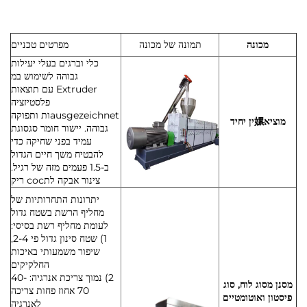
מכונה
תמונה של מכונה
מפרטים טכניים
כלי וברגים בעלי יעילות
גבוהה לשימוש במ
Extruder עם תוצאות
פלסטיזציה
ausgezeichnetות ותפוקה
מוציא嫘ין יחיד
גבוהה. יישור חומר סגסוגת
עמיד בפני שחיקה כדי
להבטיח משך חיים הגדול
ב-1.5 פעמים מזה של רגיל.
צינור אבקה לתсос ריק
יתרונות התחרותיות של
מחליף הרשת בשטח גדול
לעומת מחליף רשת בסיסי:
1) שטח סינון גדול פי 2-4,
שיפור משמעותי באיכות
החלקיקים
2) נמוך צריכת אנרגיה: 40-
מסנן מסוג לוח, סוג
70 אחוז פחות צריכה
פיסטון ואוטומטיים
לאנרגיה