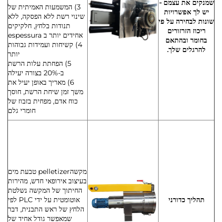
שמנקים את עצמם -
3) המשמעות האמיתית של
יש לך אפשרויות
שינוי רשת ללא הפסקה, ללא
שונות לבחירה על פי
תנודות בלחץ, חלקיקים
ריכוז הזרזורים
אחידים יותר ב espessura
בחומר ובהתאם
4) קשיחות ועמידות גבוהות
להרגלים שלך.
יותר
5) הפחתת עלות הרשת
ב-20% בצורה יעילה
6) מאריך באופן יעיל את
משך זמן שיחת הרשת, חוסך
כוח אדם, מפחית בזבוז של
חומרי גלם
מקשהpelletizer טבעת מים
בעיצוב אירופאי חדש, מהירות
החיתוך של המקשה נשלטת
תהליך כדורני
אוטומטית על ידי PLC לפי
הלחץ של ראש התבנית, דבר
שמאפשר גודל אחיד של