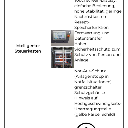
Touchscreen-Display,
einfache Bedienung,
hohe Stabilität, geringe
Nachrüstkosten
Rezept-
Speicherfunktion
Fernwartung und
Datentransfer
Hoher
Intelligenter
Sicherheitsschutz: zum
Steuerkasten
Schutz von Person und
Anlage
Not-Aus-Schutz
(Anlagenstopp in
Notfallsituationen)
grenzschalter
Schutzgehäuse
Hinweis auf
Hochgeschwindigkeits-
Übertragungsteile
(gelbe Farbe, Schild)