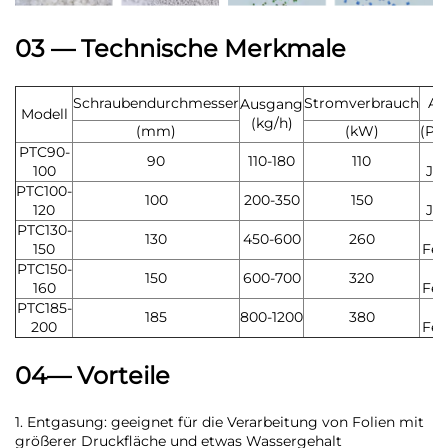
03 — Technische Merkmale
Schraubendurchmesser
Stromverbrauch
Ar
Ausgang
Modell
(kg/h)
(mm)
(kW)
(Pe
PTC90-
90
110-180
110
100
Ja
PTC100-
100
200-350
150
120
Ja
PTC130-
130
450-600
260
150
Feb
PTC150-
150
600-700
320
160
Feb
PTC185-
185
800-1200
380
200
Feb
04— Vorteile
1. Entgasung: geeignet für die Verarbeitung von Folien mit
größerer Druckfläche und etwas Wassergehalt