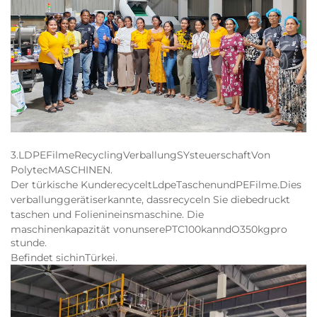
3
.LDPE
Filme
Recycling
Verballung
SY
steuerschaft
Von
Polytec
MASCHINEN
.
Der türkische Kunde
recycelt
Ldpe
Taschen
und
PE
Filme
.Dies
verballung
gerät
is
erkannte, dass
recyceln Sie die
bedruckt
taschen und Folien
in
eins
maschine. Die
maschinenkapazität von
unsere
PTC100
kann
dO
350
kg
pro
stunde
.
Befindet sich
in
Türkei
.