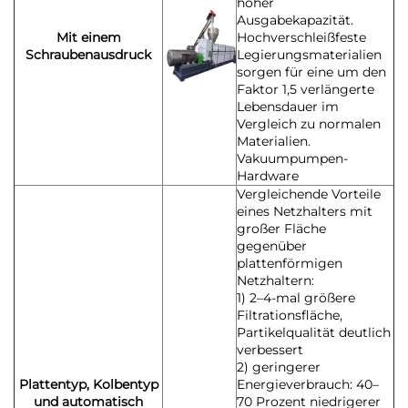
hoher
Ausgabekapazität.
Mit einem
Hochverschleißfeste
Schraubenausdruck
Legierungsmaterialien
sorgen für eine um den
Faktor 1,5 verlängerte
Lebensdauer im
Vergleich zu normalen
Materialien.
Vakuumpumpen-
Hardware
Vergleichende Vorteile
eines Netzhalters mit
großer Fläche
gegenüber
plattenförmigen
Netzhaltern:
1) 2–4-mal größere
Filtrationsfläche,
Partikelqualität deutlich
verbessert
2) geringerer
Plattentyp, Kolbentyp
Energieverbrauch: 40–
und automatisch
70 Prozent niedrigerer