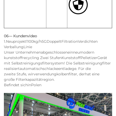
06— Kundenvideo
1.
Neu
projekt
1100
kg
/
h
5
G
Doppelt
Filtration
Verdichten
Verballung
Linie
Unser Unternehmen
abgeschlossen
ein
neu
modern
kunststoff
recycling Zwei Stufen
Kunststoff
Pelletizer
Gerät
mit Selbstreinigungsfiltersystem! Die Selbstreinigung
filter
realisiert
automatisch
schlacke
entlade
ge. Für die
zweite Stufe, wir
verwendung
kolbenfilter, der
hat eine
große Filterkapazität
region.
Befindet sich
in
Polen