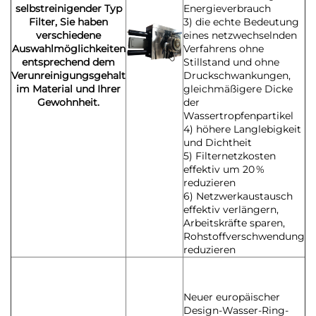
selbstreinigender Typ
Energieverbrauch
Filter, Sie haben
3) die echte Bedeutung
verschiedene
eines netzwechselnden
Auswahlmöglichkeiten
Verfahrens ohne
entsprechend dem
Stillstand und ohne
Verunreinigungsgehalt
Druckschwankungen,
im Material und Ihrer
gleichmäßigere Dicke
Gewohnheit.
der
Wassertropfenpartikel
4) höhere Langlebigkeit
und Dichtheit
5) Filternetzkosten
effektiv um 20 %
reduzieren
6) Netzwerkaustausch
effektiv verlängern,
Arbeitskräfte sparen,
Rohstoffverschwendung
reduzieren
Neuer europäischer
Design-Wasser-Ring-