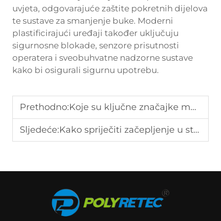
uvjeta, odgovarajuće zaštite pokretnih dijelova
te sustave za smanjenje buke. Moderni
plastificirajući uređaji također uključuju
sigurnosne blokade, senzore prisutnosti
operatera i sveobuhvatne nadzorne sustave
kako bi osigurali sigurnu upotrebu.
Prethodno:
Koje su ključne značajke modernog stroja za reciklažu folije?
Sljedeće:
Kako spriječiti začepljenje u strojevima za reciklažu plastičnih folija?