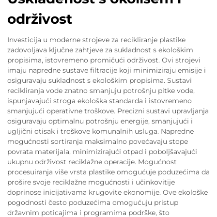
održivost
Investicija u moderne strojeve za recikliranje plastike
zadovoljava ključne zahtjeve za sukladnost s ekološkim
propisima, istovremeno promičući održivost. Ovi strojevi
imaju napredne sustave filtracije koji minimiziraju emisije i
osiguravaju sukladnost s ekološkim propisima. Sustavi
recikliranja vode znatno smanjuju potrošnju pitke vode,
ispunjavajući stroga ekološka standarda i istovremeno
smanjujući operativne troškove. Precizni sustavi upravljanja
osiguravaju optimalnu potrošnju energije, smanjujući i
ugljični otisak i troškove komunalnih usluga. Napredne
mogućnosti sortiranja maksimalno povećavaju stope
povrata materijala, minimizirajući otpad i poboljšavajući
ukupnu održivost reciklažne operacije. Mogućnost
procesuiranja više vrsta plastike omogućuje poduzećima da
prošire svoje reciklažne mogućnosti i učinkovitije
doprinose inicijativama krugovite ekonomije. Ove ekološke
pogodnosti često poduzećima omogućuju pristup
državnim poticajima i programima podrške, što