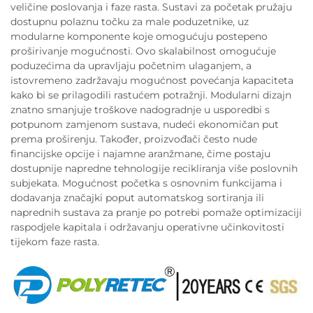
veličine poslovanja i faze rasta. Sustavi za početak pružaju
dostupnu polaznu točku za male poduzetnike, uz
modularne komponente koje omogućuju postepeno
proširivanje mogućnosti. Ovo skalabilnost omogućuje
poduzećima da upravljaju početnim ulaganjem, a
istovremeno zadržavaju mogućnost povećanja kapaciteta
kako bi se prilagodili rastućem potražnji. Modularni dizajn
znatno smanjuje troškove nadogradnje u usporedbi s
potpunom zamjenom sustava, nudeći ekonomičan put
prema proširenju. Također, proizvođači često nude
financijske opcije i najamne aranžmane, čime postaju
dostupnije napredne tehnologije recikliranja više poslovnih
subjekata. Mogućnost početka s osnovnim funkcijama i
dodavanja značajki poput automatskog sortiranja ili
naprednih sustava za pranje po potrebi pomaže optimizaciji
raspodjele kapitala i održavanju operativne učinkovitosti
tijekom faze rasta.