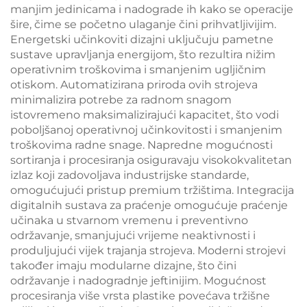
manjim jedinicama i nadograde ih kako se operacije
šire, čime se početno ulaganje čini prihvatljivijim.
Energetski učinkoviti dizajni uključuju pametne
sustave upravljanja energijom, što rezultira nižim
operativnim troškovima i smanjenim ugljičnim
otiskom. Automatizirana priroda ovih strojeva
minimalizira potrebe za radnom snagom
istovremeno maksimalizirajući kapacitet, što vodi
poboljšanoj operativnoj učinkovitosti i smanjenim
troškovima radne snage. Napredne mogućnosti
sortiranja i procesiranja osiguravaju visokokvalitetan
izlaz koji zadovoljava industrijske standarde,
omogućujući pristup premium tržištima. Integracija
digitalnih sustava za praćenje omogućuje praćenje
učinaka u stvarnom vremenu i preventivno
održavanje, smanjujući vrijeme neaktivnosti i
produljujući vijek trajanja strojeva. Moderni strojevi
također imaju modularne dizajne, što čini
održavanje i nadogradnje jeftinijim. Mogućnost
procesiranja više vrsta plastike povećava tržišne