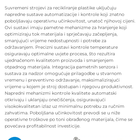
Suvremeni strojevi za recikliranje plastike uključuju
napredne sustave automatizacije i kontrole koji znatno
poboljšavaju operativnu učinkovitost, unatoč njihovoj cijeni.
Ovi sustavi imaju pametne mehanizme za hranjenje koji
optimiziraju tok materijala i sprječavaju začepljenja,
smanjujući vrijeme nedostupnosti i potrebe za
održavanjem. Precizni sustavi kontrole temperature
osiguravaju optimalne uvjete procesa, što rezultira
ujednačenom kvalitetom proizvoda i smanjenjem
otpadnog materijala. Integracija pametnih senzora i
sustava za nadzor omogućuje prilagodbe u stvarnom
vremenu i preventivno održavanje, maksimalizirajući
vrijeme u kojem je stroj dostupan i njegovu produktivnost.
Napredni mehanizmi kontrole kvalitete automatski
otkrivaju i uklanjaju onečišćenja, osiguravajući
visokokvalitetan izlaz uz minimalnu potrebu za ručnim
zahvatima. Poboljšana učinkovitost prevodi se u niže
operativne troškove po toni obrađenog materijala, čime se
povećava profitabilnost investicije.