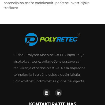
potencijalno može nadoknaditi početne investicijske
troškove.
Suzhou Polytec Machine Co LTD isporučuje
visokokvalitetne, prilagođene sustave za
recikliranje otpadne plastike. Naša napredna
tehnologija i stručna usluga optimiziraju
učinkovitost i održivost za globalne klijente.
KONTAKTIRAJTE NAS