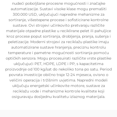
nudeći poboljšane procesne mogućnosti i značajke
automatizacije. Sustavi visoke klase mogu premašiti
300.000 USD, uključujući napredne mehanizme za
sortiranje, višestepene procese i sofisticirane kontrolne
sustave. Ovi strojevi učinkovito pretvaraju različite
materijale otpadne plastike u reciklirane pelet ili pahuljice
kroz procese poput sortiranja, drobljenja, pranja, sušenja i
peletizacije. Moderni strojevi za reciklažu plastike imaju
automatizirane sustave hranjenja, preciznu kontrolu
temperature i pametne mogućnosti sortiranja pomoću
optičkih senzora. Mogu procesuirati različite vrste plastike
uključujući PET, HDPE, LDPE i PP, s kapacitetima
proizvodnje od 100 kg/sat do nekoliko tona po satu. Period
povrata investicije obično traje 12-24 mjeseca, ovisno o
veličini operacija i tržišnim uvjetima. Napredni modeli
uključuju energetski učinkovite motore, sustave za
reciklažu vode i mehanizme kontrole kvalitete koji
osiguravaju dosljednu kvalitetu izlaznog materijala.