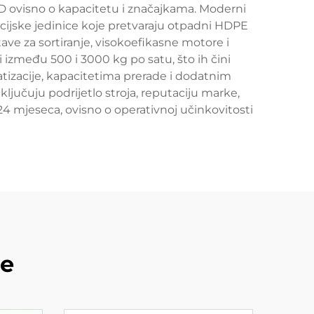
SD ovisno o kapacitetu i značajkama. Moderni
acijske jedinice koje pretvaraju otpadni HDPE
ave za sortiranje, visokoefikasne motore i
 između 500 i 3000 kg po satu, što ih čini
matizacije, kapacitetima prerade i dodatnim
jučuju podrijetlo stroja, reputaciju marke,
24 mjeseca, ovisno o operativnoj učinkovitosti
de