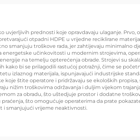
ko uvjerljivih prednosti koje opravdavaju ulaganje. Prvo,
, pretvarajući otpadni HDPE u vrijedne reciklirane mater
tno smanjuju troškove rada, jer zahtijevaju minimalno d
a energetske učinkovitosti u modernim strojevima, oper
 energije na temelju opterećenja obrade. Strojevi su sk
kako bi se prilagodili rastućoj potražnji, čime se početn
etu izlaznog materijala, ispunjavajući industrijske standa
e koje štite operatore i pridržavaju se ekoloških propisa,
raju nižim troškovima održavanja i duljim vijekom trajanja
om za obradu, što uštedjuje prostor i dodatne troškove 
raćenja, što omogućuje operaterima da prate pokazatelj
t i smanjujući vrijeme neaktivnosti.