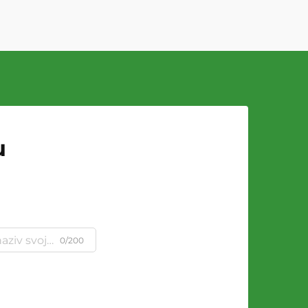
u
0/200