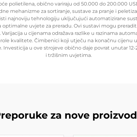
stoće polietilena, obično variraju od 50.000 do 200.000 U
dne mehanizme za sortiranje, sustave za pranje i peletiz
isti najnoviju tehnologiju uključujući automatizirane sust
 optimalne uvjete za preradu. Ovi sustavi mogu preraditi
a. Varijacija u cijenama odražava razlike u razinama auto
e kvalitete. Čimbenici koji utječu na konačnu cijenu ukl
 Investicija u ove strojeve obično daje povrat unutar 12-
i tržišnim uvjetima.
reporuke za nove proizvo