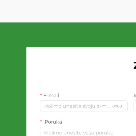
E-mail
0/100
Poruka