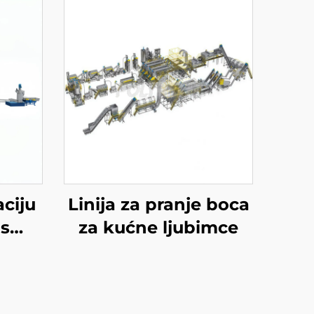
aciju
Linija za pranje boca
 s
za kućne ljubimce
jkom