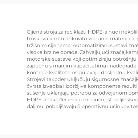
Cijena stroja za reciklažu HDPE-a nudi nekoli
troškova kroz učinkovito vraćanje materijala
tržišnim cijenama. Automatizirani sustavi zna
visoke brzine obrade. Zahvaljujući značajkam
motorske sustave koji optimiziraju potrošnju
započnu s manjim kapacitetima i nadograde ih 
kontrole kvalitete osiguravaju dosljednu kvalit
Strojevi također uključuju sigurnosne značajk
čvrsta izvedba i izdržljive komponente rezulti
sušenje uklanjaju potrebu za odvojenom oprem
HDPE-a također imaju mogućnost daljinskog p
daljinu, poboljšavajući operativnu učinkovitos