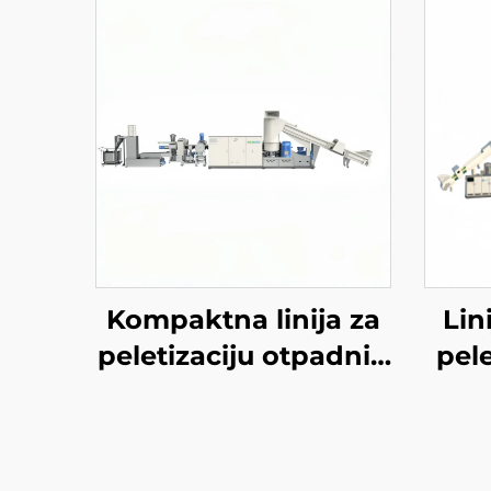
Kompaktna linija za
Lin
peletizaciju otpadnih
pele
materijala