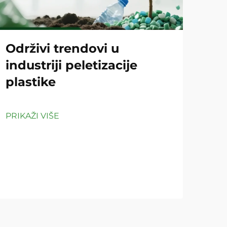
Održivi trendovi u
Ko
industriji peletizacije
pe
plastike
či
PRIKAŽI VIŠE
PRIK