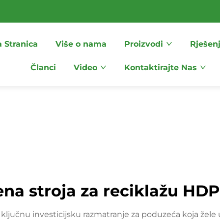
 Stranica
Više o nama
Proizvodi
Rješen
Članci
Video
Kontaktirajte Nas
ena stroja za reciklažu HD
ključnu investicijsku razmatranje za poduzeća koja žele ući