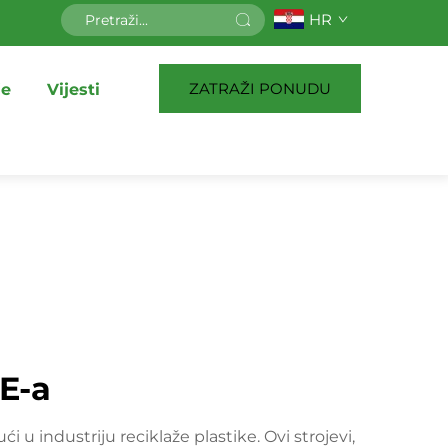
HR
ZATRAŽI PONUDU
je
Vijesti
PE-a
 u industriju reciklaže plastike. Ovi strojevi,