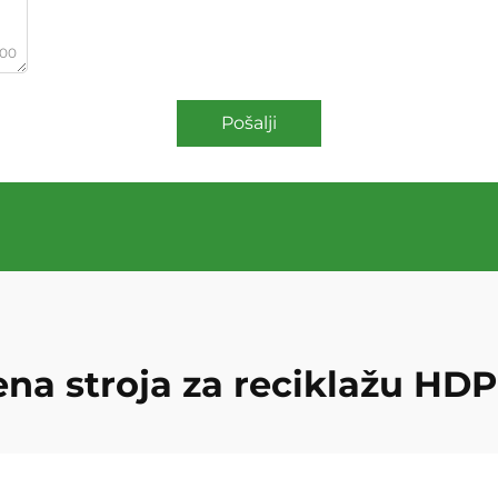
000
Pošalji
ena stroja za reciklažu HD