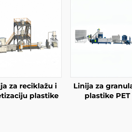
ija za reciklažu i
Linija za granul
tizaciju plastike
plastike PET
dvostrukim vi