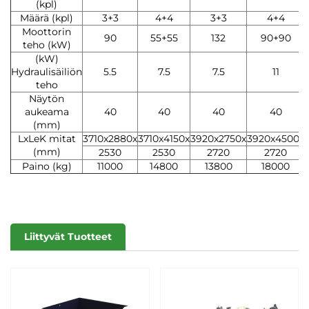
(kpl)
Määrä (kpl)
3+3
4+4
3+3
4+4
Moottorin
90
55+55
132
90+90
teho (kW)
(kW)
Hydraulisäiliön
5.5
7.5
7.5
11
teho
Näytön
aukeama
40
40
40
40
(mm)
LxLeK mitat
3710x2880x
3710x4150x
3920x2750x
3920x4500x
(mm)
2530
2530
2720
2720
Paino (kg)
11000
14800
13800
18000
Liittyvät Tuotteet