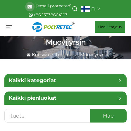
[email protected]
FI
+86 13338664103
Hanki tarjous
Muovijyrsin
Kotisivu
>
Tuotteet
>
Muovijyrsin
Kaikki kategoriat
Kaikki pienluokat
Hae