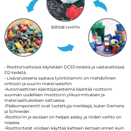
• Roottoriveitsissä käytetään DC53-terästä ja vastaveitsissä
D2-terästä.
• Lisävarusteena saatava työntörammi on mahdollinen
onttoon ja suuriin materiaaleihin.
•Automaattinen kääntöjärjestelmä kääntää roottorin
suunnan uudelleen moottorin ylikuormituksen ja
materiaalitukoksen sattuessa.
•Pääkomponentit ovat luotettuja merkkejä, kuten Siemens
ja Schneider.
•Roottoriin ja seulaan on helppo pääsy ja niiden vaihto on
nopeaa.
•Roottoriterät voidaan käyttää kahteen kertaan ennen kuin