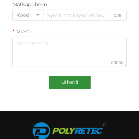
Matkapuhelin
Koodi
0/16
Viesti
0/1000
Lähetä