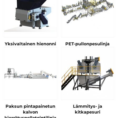
Yksivaltainen hienonni
PET-pullonpesulinja
Paksun pintapainetun
Lämmitys- ja
kalvon
kitkapesuri
kierrätyspelletointilinja