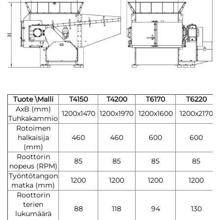
Tuote \Malli
T4150
T4200
T6170
T6220
AxB (mm)
1200x1470
1200x1970
1200x1600
1200x2170
Tuhkakammio
Rotoimen
halkaisija
460
460
600
600
(mm)
Roottorin
85
85
85
85
nopeus (RPM)
Työntötangon
1200
1200
1200
1200
matka (mm)
Roottorin
terien
88
118
94
130
lukumäärä