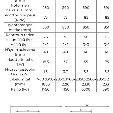
(mm)
Rotoimen
230
390
390
390
halkaisija (mm)
Roottorin nopeus
75
75
85
85
(RPM)
Työntötangon
500
850
850
850
matka (mm)
Roottorin terien
26
38
58
82
lukumäärä (kpl)
Määrä (kpl)
2+2
2+2
3+3
3+3
Näytön aukeama
40
40
40
40
(mm)
Moottorin teho
18.5
37
55
75
(kW)
Hydraulipistoolin
1.5
3.7
5.5
5.5
teho (kW)
LxLeK mitat
1760x1300x
2850x1760x
2850x2560x
2850x27
(mm)
1850
2210
2330
2330
Paino (kg)
1750
4150
5300
5900