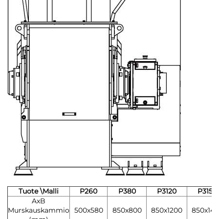
Tuote \Malli
P260
P380
P3120
P3150
AxB
Murskauskammio
500x580
850x800
850x1200
850x14