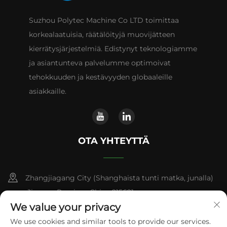
Suzhou Polytec Machine Co LTD toimittaa
korkealaatuisia, räätälöityjä muovijätteen
kierrätysjärjestelmiä. Edistynyt teknologiamme
ja asiantunteva palvelumme optimoivat
tehokkuuden ja kestävyyden globaaleille
asiakkaille.
OTA YHTEYTTÄ
Zhangjiagang City (Shanghaista tunti matka, junalla)
,Jiangsu Province,China 215621
We value your privacy
+86-13338664103
We use cookies and similar tools to provide our services.