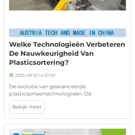
Welke Technologieën Verbeteren
De Nauwkeurigheid Van
Plasticsortering?
2025-09-01 14:37:00
De evolutie van geavanceerde
plasticsorteertechnologieën. De
recyclingindustrie heeft de afgelopen jaren
Bekijk meer
een opmerkelijke transformatie
doorgemaakt, gedreven door innovatieve
technologieën die de nauwkeurigheid van
plasticsortering verbeteren. Naarmate het