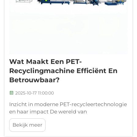
Wat Maakt Een PET-
Recyclingmachine Efficiënt En
Betrouwbaar?
2025-10-17 11:00:00
Inzicht in moderne PET-recycleertechnologie
en haar impact De wereld van
kunststofrecycling is de afgelopen tien jaar
Bekijk meer
sterk geëvolueerd, waarbij PET-
recycleermachines aan de voorhoede staan