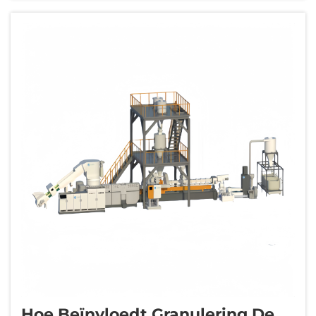
van deze transformatie. Deze geavanceerde
machines...
Hoe Beïnvloedt Granulering De