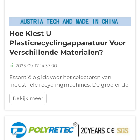
Hoe Kiest U
Plasticrecyclingapparatuur Voor
Verschillende Materialen?
2025-09-17 14:37:00
Essentiële gids voor het selecteren van
industriële recyclingmachines. De groeiende
milieubewustzijn en strenge regelgeving
Bekijk meer
hebben kunststofrecyclingapparatuur tot een
integraal onderdeel van modern afvalbeheer
gemaakt. Het selecteren van de juiste
machines vereist zorgvuldigheid...