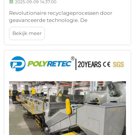
2025-09-09 14:37:00
Revolutionaire recyclageprocessen door
geavanceerde technologie. De
recyclingindustrie bevindt zich op een
Bekijk meer
keerpunt, waarbij slim toezicht traditioneel
afvalbeheer transformeert tot een zeer
efficiënte, op data gebaseerde operatie.
Verwerkingsinstallaties wereldwijd...