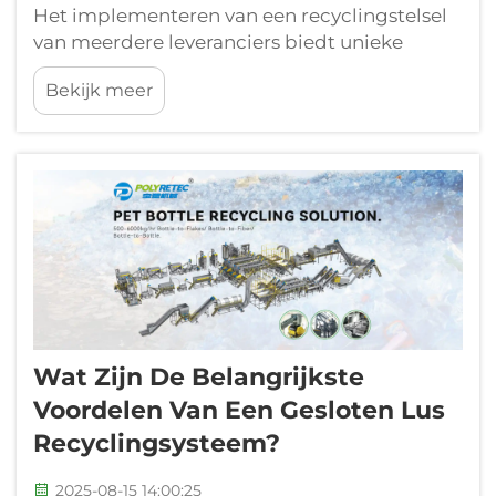
Het implementeren van een recyclingstelsel
van meerdere leveranciers biedt unieke
uitdagingen op het gebied van
Bekijk meer
interoperabiliteit van apparatuur,
gegevenscommunicatie en
processynchronisatie. De complexiteit van...
Wat Zijn De Belangrijkste
Voordelen Van Een Gesloten Lus
Recyclingsysteem?
2025-08-15 14:00:25