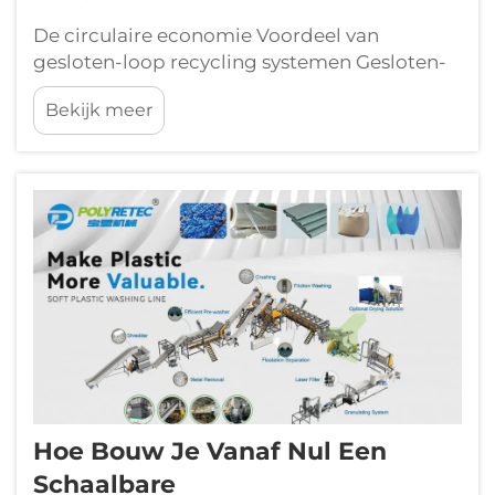
De circulaire economie Voordeel van
gesloten-loop recycling systemen Gesloten-
loop recycling systemen vertegenwoordigen
Bekijk meer
een transformatieve aanpak van het beheer
van hulpbronnen die materialen in een
continu productief gebruik houdt. In
tegenstelling tot traditionele lineaire
modellen waar p...
Hoe Bouw Je Vanaf Nul Een
Schaalbare