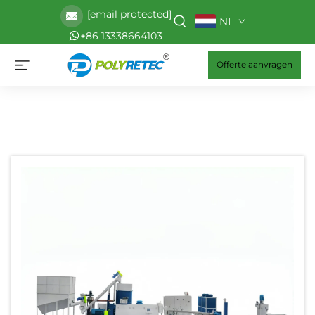
[email protected]
NL
+86 13338664103
Offerte aanvragen