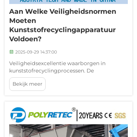
Aan Welke Veiligheidsnormen
Moeten
Kunststofrecyclingapparatuur
Voldoen?
2025-09-29 14:37:00
Veiligheidsexcellentie waarborgen in
kunststofrecyclingprocessen. De
kunststofrecyclingindustrie heeft de
Bekijk meer
afgelopen jaren een opmerkelijke groei
doorgemaakt, waardoor veiligheidsnormen
voor apparatuur belangrijker zijn dan ooit.
Naarmate installaties steeds grotere
hoeveelheden materialen verwerken...