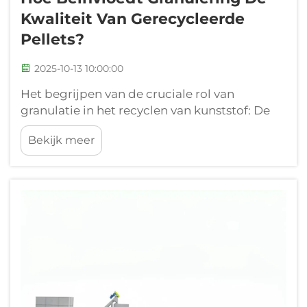
Kwaliteit Van Gerecycleerde
Pellets?
2025-10-13 10:00:00
Het begrijpen van de cruciale rol van
granulatie in het recyclen van kunststof: De
omzetting van kunststofafval naar
Bekijk meer
hoogwaardige gerecyclede pellets vormt een
hoeksteen van moderne
duurzaamheidsinspanningen. In het hart van
dit proces ligt granulatie - een zo...