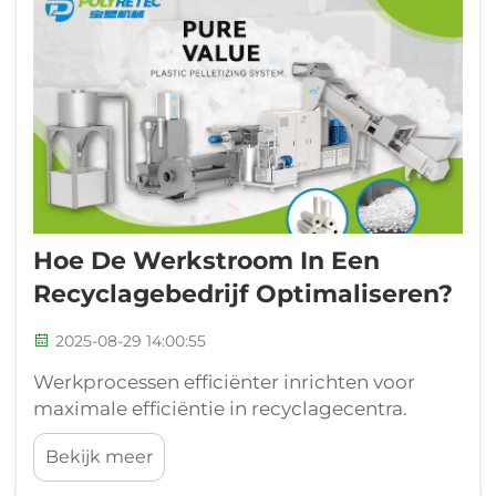
wereldwijde plasticafval blijft toenemen...
Hoe De Werkstroom In Een
Recyclagebedrijf Optimaliseren?
2025-08-29 14:00:55
Werkprocessen efficiënter inrichten voor
maximale efficiëntie in recyclagecentra.
Recyclageinstallaties staan bloot aan unieke
Bekijk meer
uitdagingen bij het verwerken van
uiteenlopende materialen, terwijl ze