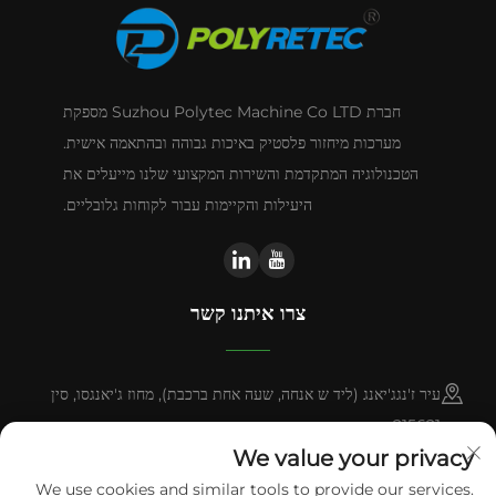
חברת Suzhou Polytec Machine Co LTD מספקת
מערכות מיחזור פלסטיק באיכות גבוהה ובהתאמה אישית.
הטכנולוגיה המתקדמת והשירות המקצועי שלנו מייעלים את
היעילות והקיימות עבור לקוחות גלובליים.
צרו איתנו קשר
עיר ז'נגג'יאנג (ליד ש אנחה, שעה אחת ברכבת), מחוז ג'יאנגסו, סין
215621
We value your privacy
+86-13338664103
We use cookies and similar tools to provide our services.