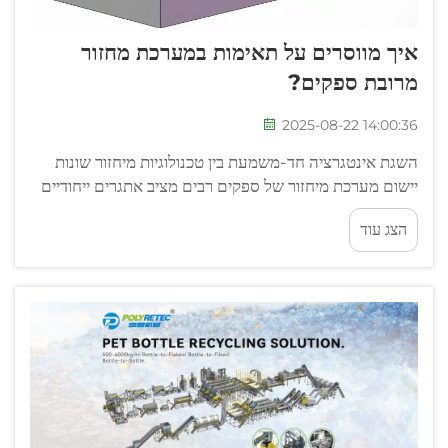
איך מווסרים על תאימות במערכת מחזור
מרובת ספקים?
2025-08-22 14:00:36
השגת אינטגרציה חד-משמעת בין טכנולוגיות מיחזור שונות
יישום מערכת מיחזור של ספקים רבים מציב אתגרים ייחודיים
באינטראופיראביליטי של ציוד, תקשורת נתונים וסינכרוניזציה
הצג עוד
של תהליכים. המורכבות של...