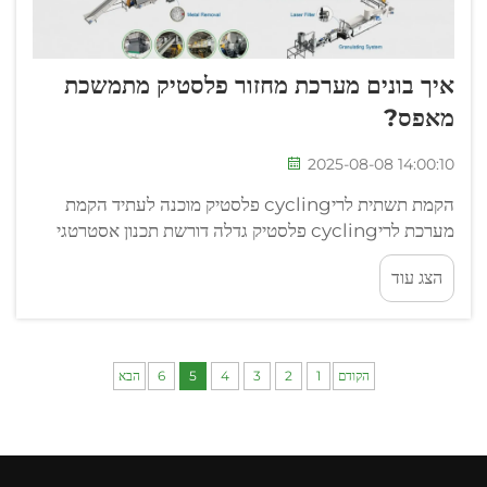
איך בונים מערכת מחזור פלסטיק מתמשכת
מאפס?
2025-08-08 14:00:10
הקמת תשתית לריcycling פלסטיק מוכנה לעתיד הקמת
מערכת לריcycling פלסטיק גדלה דורשת תכנון אסטרטגי
המזמין את הצרכים התפעוליים הנוכחיים עם פוטנציאל
הצג עוד
הרחבה טווח. הבסיס של מבצע מוצלח...
הקודם
1
2
3
4
5
6
הבא