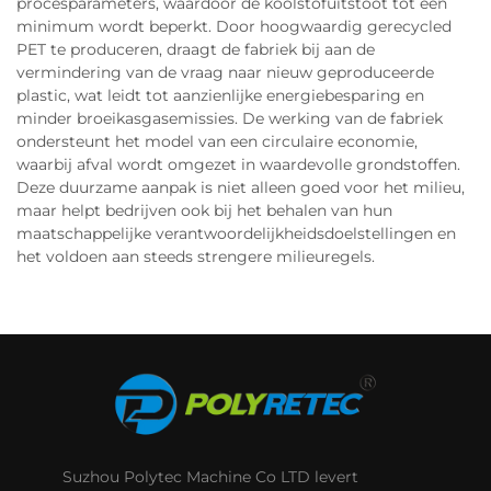
procesparameters, waardoor de koolstofuitstoot tot een
minimum wordt beperkt. Door hoogwaardig gerecycled
PET te produceren, draagt de fabriek bij aan de
vermindering van de vraag naar nieuw geproduceerde
plastic, wat leidt tot aanzienlijke energiebesparing en
minder broeikasgasemissies. De werking van de fabriek
ondersteunt het model van een circulaire economie,
waarbij afval wordt omgezet in waardevolle grondstoffen.
Deze duurzame aanpak is niet alleen goed voor het milieu,
maar helpt bedrijven ook bij het behalen van hun
maatschappelijke verantwoordelijkheidsdoelstellingen en
het voldoen aan steeds strengere milieuregels.
Suzhou Polytec Machine Co LTD levert