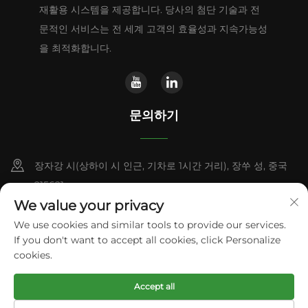
재활용 시스템을 제공합니다. 당사의 첨단 기술과 전
문적인 서비스는 전 세계 고객의 효율성과 지속가능성
을 최적화합니다.
문의하기
장자강 시(상하이 시 인근, 기차로 1시간 거리), 장쑤 성, 중국
215621
We value your privacy
+86-13338664103
We use cookies and similar tools to provide our services.
If you don't want to accept all cookies, click Personalize
[email protected]
cookies.
Accept all
Copyright © 2025 쑤저우 폴리텍 머신 유한회사 . 모든 권리 보유.
개
인정보 보호정책