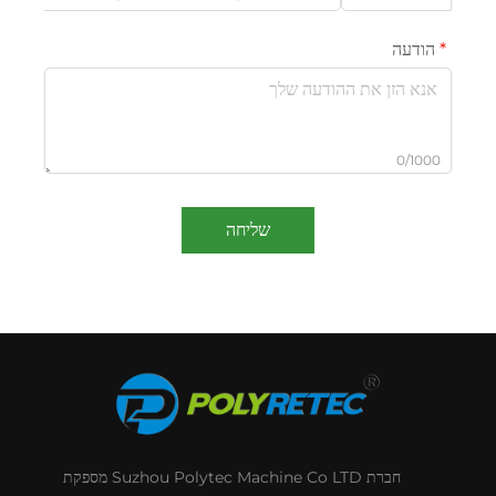
הודעה
0/1000
שליחה
חברת Suzhou Polytec Machine Co LTD מספקת