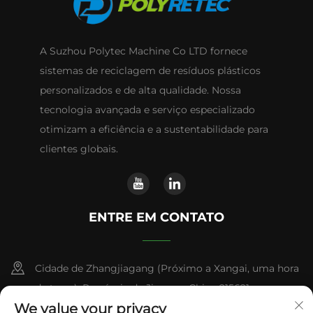
A Suzhou Polytec Machine Co LTD fornece
sistemas de reciclagem de resíduos plásticos
personalizados e de alta qualidade. Nossa
tecnologia avançada e serviço especializado
otimizam a eficiência e a sustentabilidade para
clientes globais.
ENTRE EM CONTATO
Cidade de Zhangjiagang (Próximo a Xangai, uma hora
de trem), Província de Jiangsu, China 215621
We value your privacy