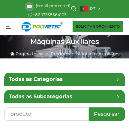
[email protected]
PT
+86 13338664103
SOLICITAR ORÇAMENTO
Máquinas Auxiliares
Página Inicial
>
Produtos
>
Máquinas Auxiliares
Todas as Categorias
Todas as Subcategorias
Pesquisar