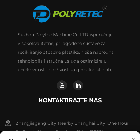
Suzhou Polytec Machine Co LTD isporučuje
visokokvalitetne, prilagođene sustave za
recikliranje otpadne plastike. Naša napredna
tehnologija i stručna usluga optimiziraju
učinkovitost i održivost za globalne klijente.
KONTAKTIRAJTE NAS
Zhangjiagang City(Nearby Shanghai City ,One Hour
By Train) ,Jiangsu Province,China 215621