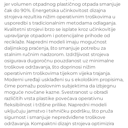
jer volumen otpadnog plastičnog otpada smanjuje
čak do 90%. Energetska učinkovitost dizajna
strojeva rezultira nižim operativnim troškovima u
usporedbi s tradicionalnim metodama odlaganja.
Kvalitetni strojevi brzo se isplate kroz učinkovitije
upravljanje otpadom i potencijalne prihode od
reciklaže. Napredni modeli imaju mogućnost
daljinskog praćenja, što smanjuje potrebu za
stalnim ručnim nadzorom. Izdržljivost strojeva
osigurava dugoročnu pouzdanost uz minimalne
troškove održavanja, što doprinosi nižim
operativnim troškovima tijekom vijeka trajanja.
Moderni uređaji usklađeni su s ekološkim propisima,
čime pomažu poslovnim subjektima da izbjegnu
moguće novčane kazne. Svestranost u obradi
različitih vrsta plastike povećava operativnu
fleksibilnost i tržišne prilike. Napredni modeli
uključuju jamstvo i tehničku podršku, što pruža
sigurnost i smanjuje nepredviđene troškove
održavanja. Kompaktni dizajn strojeva optimizira