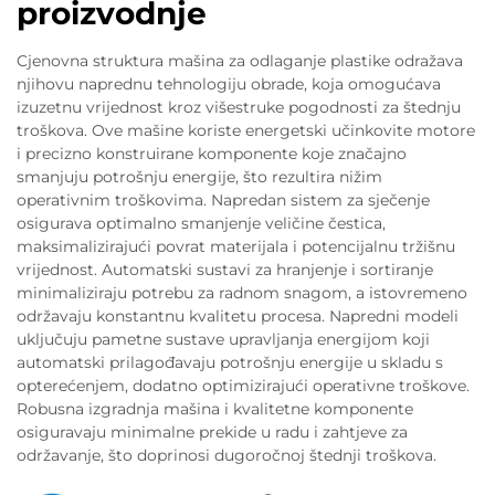
proizvodnje
Cjenovna struktura mašina za odlaganje plastike odražava
njihovu naprednu tehnologiju obrade, koja omogućava
izuzetnu vrijednost kroz višestruke pogodnosti za štednju
troškova. Ove mašine koriste energetski učinkovite motore
i precizno konstruirane komponente koje značajno
smanjuju potrošnju energije, što rezultira nižim
operativnim troškovima. Napredan sistem za sječenje
osigurava optimalno smanjenje veličine čestica,
maksimalizirajući povrat materijala i potencijalnu tržišnu
vrijednost. Automatski sustavi za hranjenje i sortiranje
minimaliziraju potrebu za radnom snagom, a istovremeno
održavaju konstantnu kvalitetu procesa. Napredni modeli
uključuju pametne sustave upravljanja energijom koji
automatski prilagođavaju potrošnju energije u skladu s
opterećenjem, dodatno optimizirajući operativne troškove.
Robusna izgradnja mašina i kvalitetne komponente
osiguravaju minimalne prekide u radu i zahtjeve za
održavanje, što doprinosi dugoročnoj štednji troškova.