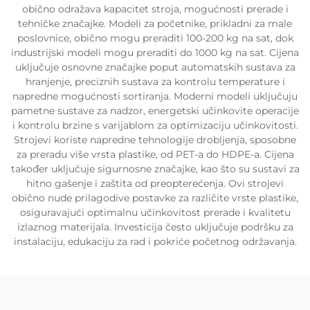
obično odražava kapacitet stroja, mogućnosti prerade i
tehničke značajke. Modeli za početnike, prikladni za male
poslovnice, obično mogu preraditi 100-200 kg na sat, dok
industrijski modeli mogu preraditi do 1000 kg na sat. Cijena
uključuje osnovne značajke poput automatskih sustava za
hranjenje, preciznih sustava za kontrolu temperature i
napredne mogućnosti sortiranja. Moderni modeli uključuju
pametne sustave za nadzor, energetski učinkovite operacije
i kontrolu brzine s varijablom za optimizaciju učinkovitosti.
Strojevi koriste napredne tehnologije drobljenja, sposobne
za preradu više vrsta plastike, od PET-a do HDPE-a. Cijena
također uključuje sigurnosne značajke, kao što su sustavi za
hitno gašenje i zaštita od preopterećenja. Ovi strojevi
obično nude prilagodive postavke za različite vrste plastike,
osiguravajući optimalnu učinkovitost prerade i kvalitetu
izlaznog materijala. Investicija često uključuje podršku za
instalaciju, edukaciju za rad i pokriće početnog održavanja.