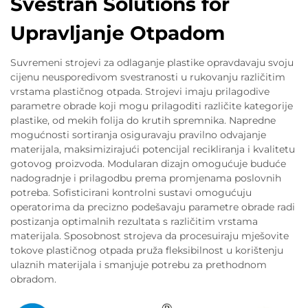
Svestran Solutions for
Upravljanje Otpadom
Suvremeni strojevi za odlaganje plastike opravdavaju svoju
cijenu neusporedivom svestranosti u rukovanju različitim
vrstama plastičnog otpada. Strojevi imaju prilagodive
parametre obrade koji mogu prilagoditi različite kategorije
plastike, od mekih folija do krutih spremnika. Napredne
mogućnosti sortiranja osiguravaju pravilno odvajanje
materijala, maksimizirajući potencijal recikliranja i kvalitetu
gotovog proizvoda. Modularan dizajn omogućuje buduće
nadogradnje i prilagodbu prema promjenama poslovnih
potreba. Sofisticirani kontrolni sustavi omogućuju
operatorima da precizno podešavaju parametre obrade radi
postizanja optimalnih rezultata s različitim vrstama
materijala. Sposobnost strojeva da procesuiraju mješovite
tokove plastičnog otpada pruža fleksibilnost u korištenju
ulaznih materijala i smanjuje potrebu za prethodnom
obradom.