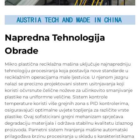
Napredna Tehnologija
Obrade
Mikro plastična reciklažna mašina uključuje najnapredniju
tehnologiju procesiranja koja postavlja nove standarde u
reciklažnim operacijama male ljestvice. U njenom jezgru
nalazi se precizno projektovani sistem usitnjavanja koji
koristi očvrsnute čelične noževe za učinkovito smanjivanje
plastike na uniformne veličine. Sistem kontrole
temperature koristi više grejnih zona s PID kontrolerima,
osiguravajući optimalne uvjete topljenja za različite vrste
plastike. Ovaj sofisticirani grejni mehanizam sprječava
degradaciju materijala i održava stabilnu kvalitetu izlaznog
proizvoda. Pametni sistem hranjenja mašine automatski
prilagođava brzinu procesiranja u skladu s karakteristikama