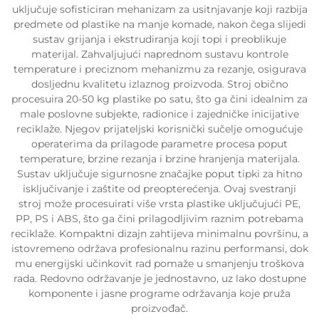
uključuje sofisticiran mehanizam za usitnjavanje koji razbija
predmete od plastike na manje komade, nakon čega slijedi
sustav grijanja i ekstrudiranja koji topi i preoblikuje
materijal. Zahvaljujući naprednom sustavu kontrole
temperature i preciznom mehanizmu za rezanje, osigurava
dosljednu kvalitetu izlaznog proizvoda. Stroj obično
procesuira 20-50 kg plastike po satu, što ga čini idealnim za
male poslovne subjekte, radionice i zajedničke inicijative
reciklaže. Njegov prijateljski korisnički sučelje omogućuje
operaterima da prilagode parametre procesa poput
temperature, brzine rezanja i brzine hranjenja materijala.
Sustav uključuje sigurnosne značajke poput tipki za hitno
isključivanje i zaštite od preopterećenja. Ovaj svestranji
stroj može procesuirati više vrsta plastike uključujući PE,
PP, PS i ABS, što ga čini prilagodljivim raznim potrebama
reciklaže. Kompaktni dizajn zahtijeva minimalnu površinu, a
istovremeno održava profesionalnu razinu performansi, dok
mu energijski učinkovit rad pomaže u smanjenju troškova
rada. Redovno održavanje je jednostavno, uz lako dostupne
komponente i jasne programe održavanja koje pruža
proizvođač.