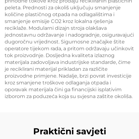
prihodne tokove kroz prodaju recikliranih plastičnih
peleta. Prednosti za okoliš uključuju smanjenje
količine plastičnog otpada na odlagalištima i
smanjenje emisije CO2 kroz lokalna rješenja
reciklaže. Modularni dizajn stroja olakšava
jednostavnu održavanje i nadogradnje, osiguravajući
dugoročnu vrijednost. Sigurnosne značajke štite
operatore tijekom rada, a pritom održavaju učinkovit
tok proizvodnje. Dosljedna kvaliteta izlaznog
materijala zadovoljava industrijske standarde, čime
je reciklirani materijal prikladan za različite
proizvodne primjene. Nadalje, brzi povrat investicije
kroz smanjene troškove odlaganja otpada i
oporavak materijala čini ga financijski isplativim
izborom za poduzeća koja su svjesna zaštite okoliša.
Praktični savjeti