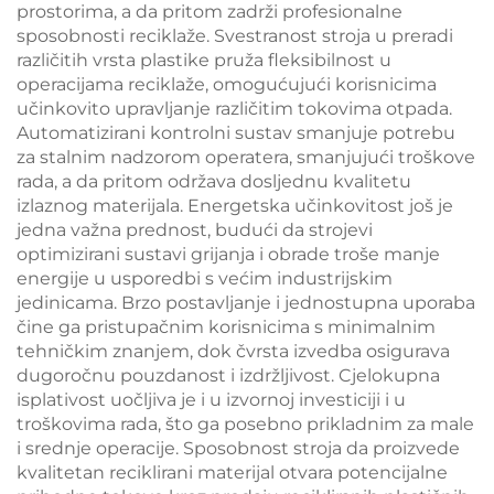
prostorima, a da pritom zadrži profesionalne
sposobnosti reciklaže. Svestranost stroja u preradi
različitih vrsta plastike pruža fleksibilnost u
operacijama reciklaže, omogućujući korisnicima
učinkovito upravljanje različitim tokovima otpada.
Automatizirani kontrolni sustav smanjuje potrebu
za stalnim nadzorom operatera, smanjujući troškove
rada, a da pritom održava dosljednu kvalitetu
izlaznog materijala. Energetska učinkovitost još je
jedna važna prednost, budući da strojevi
optimizirani sustavi grijanja i obrade troše manje
energije u usporedbi s većim industrijskim
jedinicama. Brzo postavljanje i jednostupna uporaba
čine ga pristupačnim korisnicima s minimalnim
tehničkim znanjem, dok čvrsta izvedba osigurava
dugoročnu pouzdanost i izdržljivost. Cjelokupna
isplativost uočljiva je i u izvornoj investiciji i u
troškovima rada, što ga posebno prikladnim za male
i srednje operacije. Sposobnost stroja da proizvede
kvalitetan reciklirani materijal otvara potencijalne