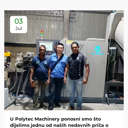
03
Jul
U Polytec Machinery ponosni smo što
dijelimo jednu od naših nedavnih priča o