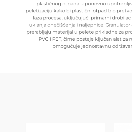
plastičnog otpada u ponovno upotrebljive 
peletizaciju kako bi plastični otpad bio pret
faza procesa, uključujući primarni drobila
uklanja onečišćenja i naljepnice. Granulato
prerabljaju materijal u pelete prikladne za pro
PVC i PET, čime postaje ključan alat za
omogućuje jednostavnu održavanj