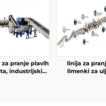
a za pranje plavih
linija za pran
ta, industrijskih
limenki za ul
kanta