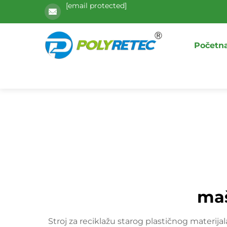
[email protected]
Početna
maš
Stroj za reciklažu starog plastičnog materijal