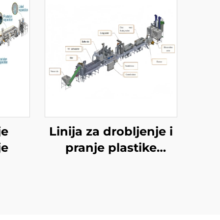
je
Linija za drobljenje i
je
pranje plastike
ABS/PS