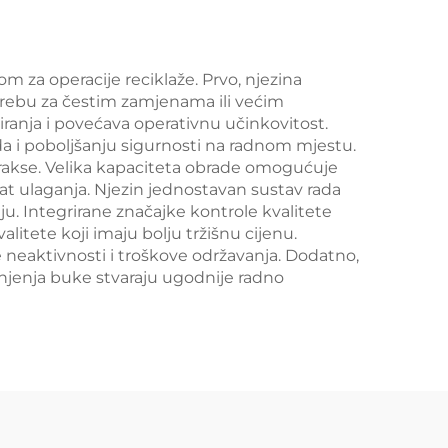
m za operacije reciklaže. Prvo, njezina
potrebu za čestim zamjenama ili većim
ranja i povećava operativnu učinkovitost.
da i poboljšanju sigurnosti na radnom mjestu.
prakse. Velika kapaciteta obrade omogućuje
at ulaganja. Njezin jednostavan sustav rada
. Integrirane značajke kontrole kvalitete
litete koji imaju bolju tržišnu cijenu.
 neaktivnosti i troškove održavanja. Dodatno,
njenja buke stvaraju ugodnije radno