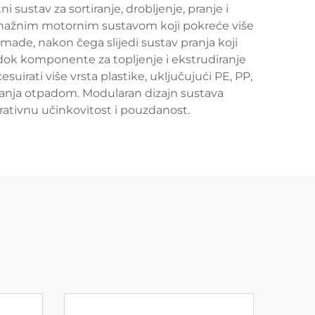
sustav za sortiranje, drobljenje, pranje i
en snažnim motornim sustavom koji pokreće više
made, nakon čega slijedi sustav pranja koji
 dok komponente za topljenje i ekstrudiranje
suirati više vrsta plastike, uključujući PE, PP,
ljanja otpadom. Modularan dizajn sustava
tivnu učinkovitost i pouzdanost.