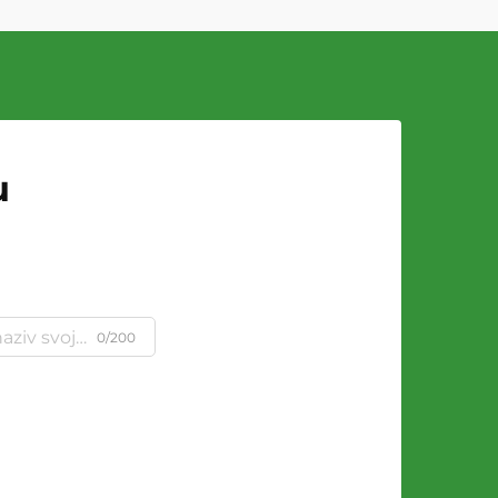
u
0/200