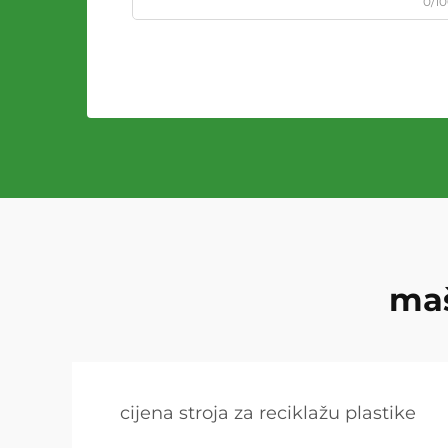
0/1
maš
cijena stroja za reciklažu plastike