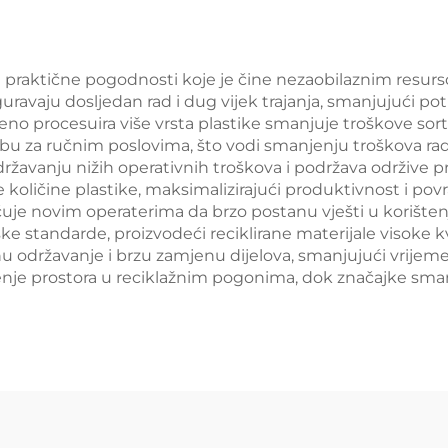
e praktične pogodnosti koje je čine nezaobilaznim resurso
iguravaju dosljedan rad i dug vijek trajanja, smanjujući 
 procesuira više vrsta plastike smanjuje troškove sorti
ebu za ručnim poslovima, što vodi smanjenju troškova ra
žavanju nižih operativnih troškova i podržava održive 
količine plastike, maksimalizirajući produktivnost i povr
e novim operaterima da brzo postanu vješti u korištenju
e standarde, proizvodeći reciklirane materijale visoke kva
u održavanje i brzu zamjenu dijelova, smanjujući vrijeme
enje prostora u reciklažnim pogonima, dok značajke sma