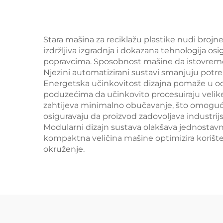
Stara mašina za reciklažu plastike nudi brojn
izdržljiva izgradnja i dokazana tehnologija os
popravcima. Sposobnost mašine da istovremeno
Njezini automatizirani sustavi smanjuju potr
Energetska učinkovitost dizajna pomaže u odr
poduzećima da učinkovito procesuiraju velike 
zahtijeva minimalno obučavanje, što omogućuj
osiguravaju da proizvod zadovoljava industrijsk
Modularni dizajn sustava olakšava jednostavn
kompaktna veličina mašine optimizira korišt
okruženje.