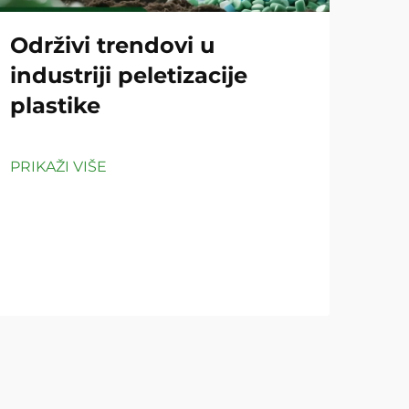
Održivi trendovi u
Ko
industriji peletizacije
pe
plastike
či
PRIKAŽI VIŠE
PRIK