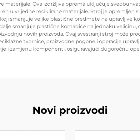
materijale. Ova izdržljiva oprema uključuje sveobuhvatni 
voren u vrijedne reciklirane materijale. Stroj je opremlj
c koji smanjuje velike plastične predmete na upravljive ko
r dalje smanjuje plastične komadiće na jednaku veličinu,
izvodnju novih proizvoda. Ovaj svestranji stroj može proce
 reciklažne tvornice, proizvodne pogone i operacije uprav
e i zamjenu komponenti, osiguravajući dugoročnu opera
Novi proizvodi