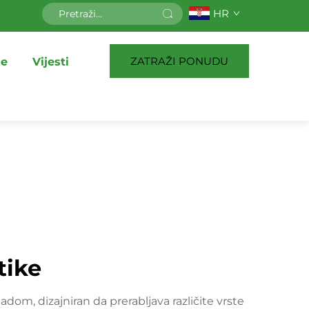
HR
ZATRAŽI PONUDU
je
Vijesti
tike
adom, dizajniran da prerabljava različite vrste