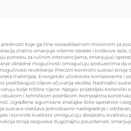
ljive prednosti koje ga čine nezaobilaznom imovinom za pod
peracija znatno smanjuje vrijeme obrade i troškove rada
uju potrebu za ručnim intervencijama, smanjujući operat
ranje obradne mogućnosti omogućuju poduzećima da obrađu
ogućnosti recikliranja. Precizni kontrolni sustavi stroja
povrata materijala. Energetski učinkovite komponente i 
 podržavajući ciljeve očuvanja okoliša. Nadmašni sustavi
varuju bolje tržišne cijene. Njegov prijateljski korisnički
za obukom i tehničkom podrškom. Kompaktna konstrukcija
oć. Ugrađene sigurnosne značajke štite operatore i osigu
a sustava olakšava jednostavne nadogradnje i održavanj
ala i kontrole kvalitete omogućuju dosljednu kvalitetu p
kcija stroja osigurava dugotrajnu pouzdanost, smanjuju