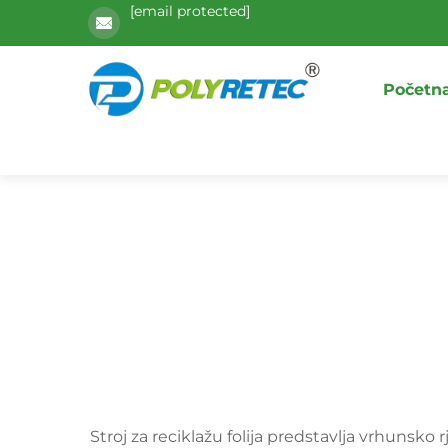
[email protected]
Početna
Stroj za reciklažu folija predstavlja vrhunsko rj