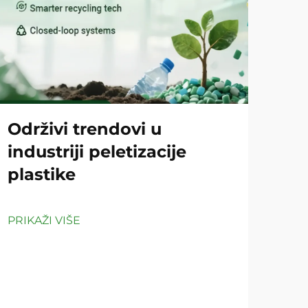
Održivi trendovi u
Ko
industriji peletizacije
pe
plastike
či
PRIKAŽI VIŠE
PRIK