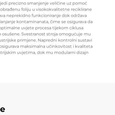
ijedi precizno smanjenje veličine uz pomoć
obrađenu foliju u visokokvalitetne reciklirane
rava neprekidno funkcioniranje dok održava
 uklanjanje kontaminanata, čime se osigurava da
optimalne uvjete procesa tijekom ciklusa
lno osušene. Svestranost stroja omogućuje mu
dustrijske primjene. Napredni kontrolni sustavi
sigurava maksimalna učinkovitost i kvaliteta
trijskim uvjetima, dok mu modularni dizajn
de