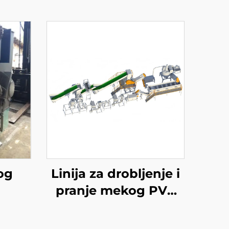
og
Linija za drobljenje i
pranje mekog PVC
cipela