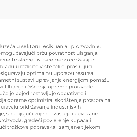
uzeća u sektoru recikliranja i proizvodnje.
, omogućavajući bržu povratnost ulaganja.
ivne troškove i istovremeno održavajući
ju različite vrste folije, proširujući
 osiguravaju optimalnu uporabu resursa,
pametni sustavi upravljanja energijom pomažu
 filtracije i čišćenja opreme proizvode
 sučelje pojednostavljuje operativne i
 opreme optimizira iskorištenje prostora na
ravaju pridržavanje industrijskih
e, smanjujući vrijeme zastoja i povezane
roizvoda, gradeći povjerenje kupaca i
ći troškove popravaka i zamjene tijekom