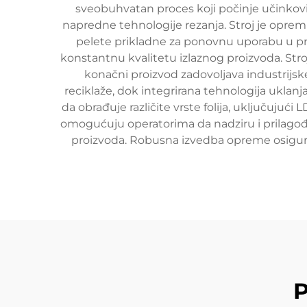
sveobuhvatan proces koji počinje učinkovi
napredne tehnologije rezanja. Stroj je opreml
pelete prikladne za ponovnu uporabu u pro
konstantnu kvalitetu izlaznog proizvoda. Stroj
konačni proizvod zadovoljava industrijs
reciklaže, dok integrirana tehnologija ukla
da obrađuje različite vrste folija, uključujuć
omogućuju operatorima da nadziru i prilagođ
proizvoda. Robusna izvedba opreme osigura
P