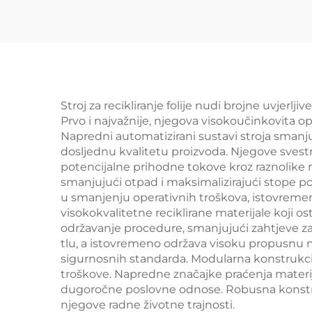
Stroj za recikliranje folije nudi brojne uvjer
Prvo i najvažnije, njegova visokoučinkovita o
Napredni automatizirani sustavi stroja smanj
dosljednu kvalitetu proizvoda. Njegove svest
potencijalne prihodne tokove kroz raznolike m
smanjujući otpad i maksimalizirajući stope 
u smanjenju operativnih troškova, istovremeno
visokokvalitetne reciklirane materijale koji ost
održavanje procedure, smanjujući zahtjeve 
tlu, a istovremeno održava visoku propusnu m
sigurnosnih standarda. Modularna konstrukcij
troškove. Napredne značajke praćenja materij
dugoročne poslovne odnose. Robusna konstru
njegove radne životne trajnosti.