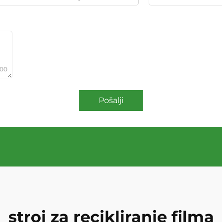
000
Pošalji
stroj za recikliranje filma