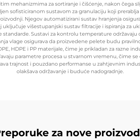
tim mehanizmima za sortiranje i čišćenje, nakon čega sl
jen sofisticiranom sustavom za granulaciju koji prerablja 
izvodnji. Njegov automatizirani sustav hranjenja osigu
 uključuje višestupanjski sustav filtracije i ispiranja za
ke standarde. Sustavi za kontrolu temperature održavaju 
njanja vlage osigurava da proizvedene pelete budu pravi
i LDPE, HDPE i PP materijale, čime je prikladan za razne in
avaju parametre procesa u stvarnom vremenu, čime se o
va trajnost i pouzdano performanse u zahtjevnim indus
olakšava održavanje i buduće nadogradnje.
reporuke za nove proizvo