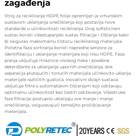
zagađenja
Stroj za recikliranje HDPE folije opremljen je vrhunskim
sustavom uklanjanja onečišćenja koji postavlja nove
standarde u učinkovitosti recikliranja. Ovaj sofisticirani
sustav koristi višestupanjski sustav filtracije i čišćenja kako
bi osigurao maksimalnu čistoću recikliranog materijala.
Početna faza sortiranja koristi napredne senzore za
identifikaciju i uklanjanje materijala koji nisu HDPE. Faza
pranja uključuje mlaznice visokog tlaka i posebne
deterdžente za uklanjanje upornih onečišćenja, dok
separacija plutajućih i tonućih materijala učinkovito uklanja
materijale različitih gustoća. Inovativni dizajn sustava
uključuje filtre s automatskim čišćenjem koji održavaju
optimalnu učinkovitost bez čestih održavanja. Višestruke
faze filtracije postupno uklanjaju sve manje i manje
onečišćenja, osiguravajući temeljito pročišćavanje
materijala.