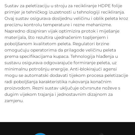
Sustav za peletizaciju u stroju za recikliranje HDPE folije
primjer je tehničkog izuzetnosti u tehnologiji recikliranja.
Ovaj sustav osigurava dosljednu veličinu i oblik peleta kroz
preciznu kontrolu temperature i rezne mehanizme.
Napredno dizajniran vijak optimizira protok i miješanje
materijala, što rezultira ujednačenim topljenjem i
poboljšanom kvalitetom peleta. Regulatori brzine
omogućuju operatorima da prilagode veličinu peleta
prema specifikacijama kupaca. Tehnologija hlađenja u
sustavu osigurava odgovarajuće formiranje peleta, uz
minimalnu potrošnju energije. Anti-blokirajući agensi
mogu se automatski dodavati tijekom procesa peletizacije
radi poboljšanja karakteristika rukovanja konačnim
proizvodom. Rezni sustav uključuje očvrsnute noževe s
dugim vijekom trajanja i jednostavnim dizajnom za
zamjenu.