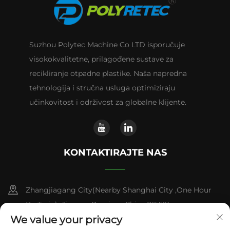
Suzhou Polytec Machine Co LTD isporučuje
visokokvalitetne, prilagođene sustave za
recikliranje otpadne plastike. Naša napredna
tehnologija i stručna usluga optimiziraju
učinkovitost i održivost za globalne klijente.
KONTAKTIRAJTE NAS
Zhangjiagang City(Nearby Shanghai City ,One Hour
By Train) ,Jiangsu Province,China 215621
We value your privacy
+86-13338664103