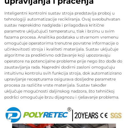
upravljanja i praćenja
Inteligentni kontrolni sustav stroja predstavlja proboj u
tehnologiji automatizacije recikliranja. Ovaj sveobuhvatan
sustav neprekidno nadgleda i prilagođava kritične
parametre uključujući temperaturu, tlak i brzinu u svim
fazama procesa. Analitika podataka u stvarnom vremenu
omogućuje operatorima trenutne povratne informacije o
učinkovitosti stroja i kvaliteti materijala. Sustav uključuje
algoritme za prediktivno održavanje koji upozoravaju
operatore na potencijalne probleme prije nego što dođe do
zaustavljanja rada. Napredni dodirni zasloni omogućuju
intuitivnu kontrolu svih funkcija stroja, dok automatizirano
upravljanje recepturama osigurava dosljedne parametre
procesa za različite vrste materijala. Sustav također
uključuje mogućnosti daljinskog nadzora, što tehničkoj
podršci omogućuje brzu dijagnozu i rješavanje problema.