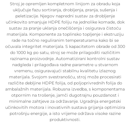
Stroj je opremljen kompletnom linijom za obradu koja
uključuje fazu sortiranja, drobljenja, pranja, sušenja i
peletizacije. Njegov napredni sustav za drobljenje
učinkovito smanjuje HDPE foliju na jednolike komade, dok
sustav za pranje uklanja onečišćenja i osigurava čistoću
materijala. Komponente za toplinsko topljenje i ekstruziju
rade na točno reguliranim temperaturama kako bi se
očuvala integritet materijala. S kapacitetom obrade od 300
do 1000 kg po satu, stroj se može prilagoditi različitim
razinama proizvodnje. Automatizirani kontrolni sustav
nadgleda i prilagođava radne parametre u stvarnom
vremenu, osiguravajući stabilnu kvalitetu izlaznog
materijala. Svojom svestranošću, stroj može procesirati
različite debljine HDPE folija, od poljoprivrednih folija do
ambalažnih materijala. Robusna izvedba, s komponentama
otpornim na trošenje, jamči dugotrajnu pouzdanost i
minimalne zahtjeve za održavanje. Ugradnja energetski
učinkovitih motora i inovativnih sustava grijanja optimizira
potrošnju energije, a isto vrijeme održava visoke razine
produktivnosti.