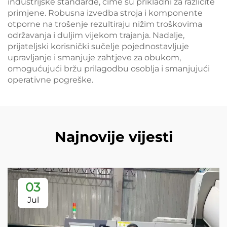
industrijske standarde, čime su prikladni za različite
primjene. Robusna izvedba stroja i komponente
otporne na trošenje rezultiraju nižim troškovima
održavanja i duljim vijekom trajanja. Nadalje,
prijateljski korisnički sučelje pojednostavljuje
upravljanje i smanjuje zahtjeve za obukom,
omogućujući bržu prilagodbu osoblja i smanjujući
operativne pogreške.
Najnovije vijesti
03
Jul