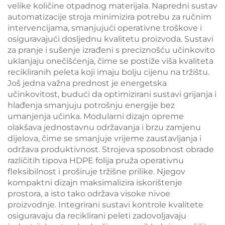
velike količine otpadnog materijala. Napredni sustav
automatizacije stroja minimizira potrebu za ručnim
intervencijama, smanjujući operativne troškove i
osiguravajući dosljednu kvalitetu proizvoda. Sustavi
za pranje i sušenje izrađeni s preciznošću učinkovito
uklanjaju onečišćenja, čime se postiže viša kvaliteta
recikliranih peleta koji imaju bolju cijenu na tržištu.
Još jedna važna prednost je energetska
učinkovitost, budući da optimizirani sustavi grijanja i
hlađenja smanjuju potrošnju energije bez
umanjenja učinka. Modularni dizajn opreme
olakšava jednostavnu održavanja i brzu zamjenu
dijelova, čime se smanjuje vrijeme zaustavljanja i
održava produktivnost. Strojeva sposobnost obrade
različitih tipova HDPE folija pruža operativnu
fleksibilnost i proširuje tržišne prilike. Njegov
kompaktni dizajn maksimalizira iskorištenje
prostora, a isto tako održava visoke nivoe
proizvodnje. Integrirani sustavi kontrole kvalitete
osiguravaju da reciklirani peleti zadovoljavaju