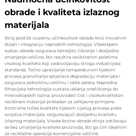
obrade i kvaliteta izlaznog
materijala
Stroj postiže izuzetnu učinkovitost obrade kroz inovativni
dizajn i integraciju naprednih tehnologija. Višestepeni
sustav obrade osigurava temeljito čišćenje i dosljedno
smanjenje veličine, što rezultira recikliranim peletima
visokog kvaliteta koji zadovoljavaju stroga industrijska
standarda. Točno upravljanje temperaturom tijekom
procesa granuliranja sprječava degradaciju materijala i
osigurava jednoličnu veličinu i oblik peleta. Napredna
filtracijska tehnologija sustava uklanja onečišćenja do
mikroskopskih razina, proizvodeći čist i visokokvalitetan
reciklirani materijal prikladan za zahtjevne primjene.
Kontrolne točke kvalitete tijekom cijelog procesa prate
svojstva materijala, osiguravajući dosljednu kvalitetu
izlaznog materijala. Visoke brzine obrade stroja održavaju
se bez umanjenja kvalitete proizvoda, što ga čini idealnim
za reciklažne operacije komercijalne veličine.