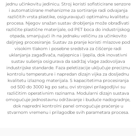
jednu učinkovitu jedinicu. Stroj koristi sofisticirane senzore
i automatizirane mehanizme za sortiranje radi odvajanja
različitih vrsta plastike, osiguravajući optimalnu kvalitetu
procesa. Njegov snažan sustav drobljenja može obrađivati
različite plastične materijale, od PET boca do industrijskog
otpada, smanjujući ih na jednaku veličinu za učinkovito
daljnjeg procesiranje. Sustav za pranje koristi mlazove pod
visokim tlakom i posebne sredstva za čišćenje radi
uklanjanja zagađivača, naljepnica i ljepila, dok inovativni
sustav sušenja osigurava da sadržaj vlage zadovoljava
industrijske standarde. Faza peletizacije uključuje preciznu
kontrolu temperature i napredan dizajn vijka za dosljednu
kvalitetu izlaznog materijala. S kapacitetima procesiranja
od 500 do 3000 kg po satu, ovi strojevi prilagodljivi su
različitim operativnim razinama. Modularni dizajn sustava
omogućuje jednostavnu održavanje i buduće nadogradnje,
dok napredni kontrolni panel omogućuje praćenje u
stvarnom vremenu i prilagodbe svih parametara procesa.