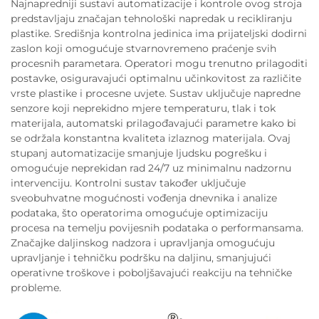
Najnapredniji sustavi automatizacije i kontrole ovog stroja
predstavljaju značajan tehnološki napredak u recikliranju
plastike. Središnja kontrolna jedinica ima prijateljski dodirni
zaslon koji omogućuje stvarnovremeno praćenje svih
procesnih parametara. Operatori mogu trenutno prilagoditi
postavke, osiguravajući optimalnu učinkovitost za različite
vrste plastike i procesne uvjete. Sustav uključuje napredne
senzore koji neprekidno mjere temperaturu, tlak i tok
materijala, automatski prilagođavajući parametre kako bi
se održala konstantna kvaliteta izlaznog materijala. Ovaj
stupanj automatizacije smanjuje ljudsku pogrešku i
omogućuje neprekidan rad 24/7 uz minimalnu nadzornu
intervenciju. Kontrolni sustav također uključuje
sveobuhvatne mogućnosti vođenja dnevnika i analize
podataka, što operatorima omogućuje optimizaciju
procesa na temelju povijesnih podataka o performansama.
Značajke daljinskog nadzora i upravljanja omogućuju
upravljanje i tehničku podršku na daljinu, smanjujući
operativne troškove i poboljšavajući reakciju na tehničke
probleme.