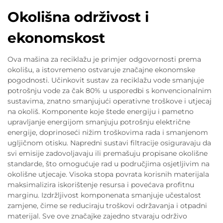
Okolišna održivost i
ekonomskost
Ova mašina za reciklažu je primjer odgovornosti prema
okolišu, a istovremeno ostvaruje značajne ekonomske
pogodnosti. Učinkovit sustav za reciklažu vode smanjuje
potrošnju vode za čak 80% u usporedbi s konvencionalnim
sustavima, znatno smanjujući operativne troškove i utjecaj
na okoliš. Komponente koje štede energiju i pametno
upravljanje energijom smanjuju potrošnju električne
energije, doprinoseći nižim troškovima rada i smanjenom
ugljičnom otisku. Napredni sustavi filtracije osiguravaju da
svi emisije zadovoljavaju ili premašuju propisane okolišne
standarde, što omogućuje rad u područjima osjetljivim na
okolišne utjecaje. Visoka stopa povrata korisnih materijala
maksimalizira iskorištenje resursa i povećava profitnu
marginu. Izdržljivost komponenata smanjuje učestalost
zamjene, čime se reduciraju troškovi održavanja i otpadni
materijal. Sve ove značajke zajedno stvaraju održivo