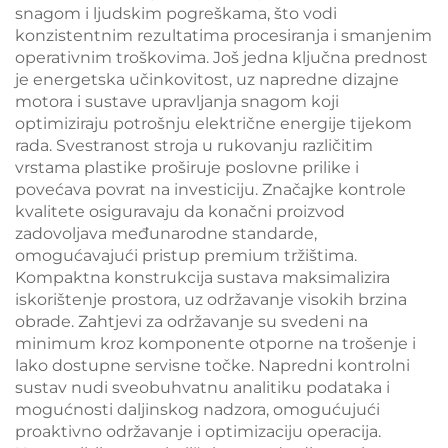
snagom i ljudskim pogreškama, što vodi
konzistentnim rezultatima procesiranja i smanjenim
operativnim troškovima. Još jedna ključna prednost
je energetska učinkovitost, uz napredne dizajne
motora i sustave upravljanja snagom koji
optimiziraju potrošnju električne energije tijekom
rada. Svestranost stroja u rukovanju različitim
vrstama plastike proširuje poslovne prilike i
povećava povrat na investiciju. Značajke kontrole
kvalitete osiguravaju da konačni proizvod
zadovoljava međunarodne standarde,
omogućavajući pristup premium tržištima.
Kompaktna konstrukcija sustava maksimalizira
iskorištenje prostora, uz održavanje visokih brzina
obrade. Zahtjevi za održavanje su svedeni na
minimum kroz komponente otporne na trošenje i
lako dostupne servisne točke. Napredni kontrolni
sustav nudi sveobuhvatnu analitiku podataka i
mogućnosti daljinskog nadzora, omogućujući
proaktivno održavanje i optimizaciju operacija.