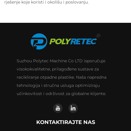
rješenje koje koristi i okolišu i poslovanju.
Suzhou Polytec Machine Co LTD isporučuje
visokokvalitetne, prilagođene sustave za
recikliranje otpadne plastike. Naša napredna
tehnologija i stručna usluga optimiziraju
učinkovitost i održivost za globalne klijente.
KONTAKTIRAJTE NAS