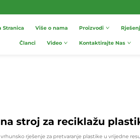
 Stranica
Više o nama
Proizvodi
Rješen
Članci
Video
Kontaktirajte Nas
ina stroj za reciklažu plasti
ja vrhunsko rješenje za pretvaranje plastike u vrijedne res