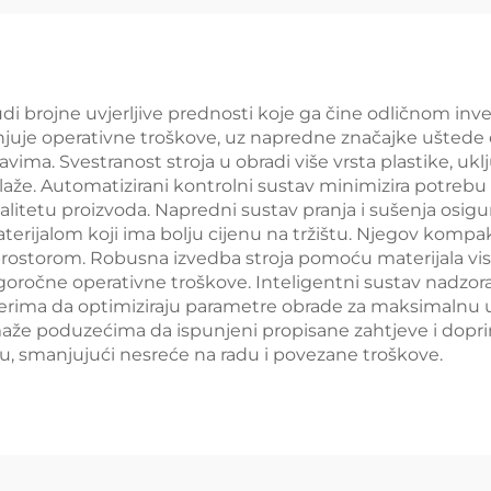
udi brojne uvjerljive prednosti koje ga čine odličnom inv
njuje operativne troškove, uz napredne značajke uštede 
ma. Svestranost stroja u obradi više vrsta plastike, uklj
laže. Automatizirani kontrolni sustav minimizira potreb
alitetu proizvoda. Napredni sustav pranja i sušenja osig
materijalom koji ima bolju cijenu na tržištu. Njegov kompak
 prostorom. Robusna izvedba stroja pomoću materijala vi
i dugoročne operativne troškove. Inteligentni sustav na
rima da optimiziraju parametre obrade za maksimalnu uč
 poduzećima da ispunjeni propisane zahtjeve i doprin
mu, smanjujući nesreće na radu i povezane troškove.