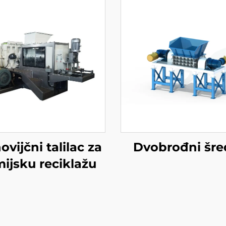
ovijčni talilac za
Dvobrođni šre
ijsku reciklažu