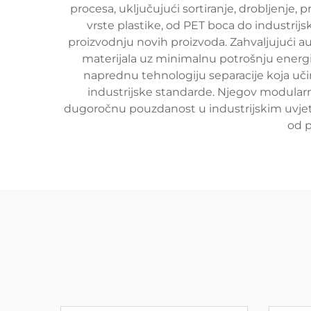
procesa, uključujući sortiranje, drobljenje, p
vrste plastike, od PET boca do industrijs
proizvodnju novih proizvoda. Zahvaljujući a
materijala uz minimalnu potrošnju energij
naprednu tehnologiju separacije koja uči
industrijske standarde. Njegov modular
dugoročnu pouzdanost u industrijskim uvjeti
od p