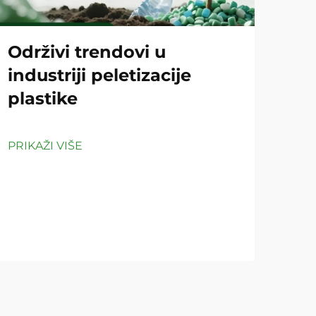
Održivi trendovi u
Ko
industriji peletizacije
pe
plastike
či
PRIKAŽI VIŠE
PRIK