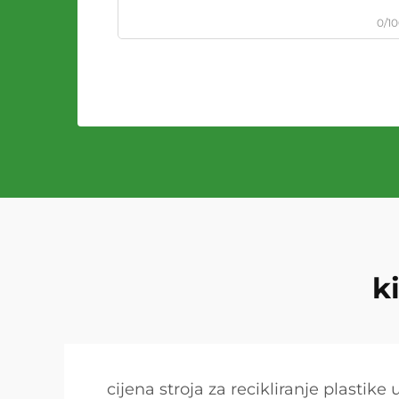
0/1
k
cijena stroja za recikliranje plastike 