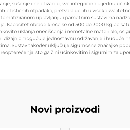
ranje, sušenje i peletizaciju, sve integrirano u jednu učink
kih plastičnih otpadaka, pretvarajući ih u visokokvalitetne
utomatiziranom upravljanju i pametnim sustavima nadzora
e. Kapacitet obrade kreće se od 500 do 3000 kg po satu, 
nkovito uklanja onečišćenja i nemetalne materijale, osig
ni dizajn omogućuje jednostavnu održavanje i buduće na
ma. Sustav također uključuje sigurnosne značajke poput
reopterećenja, što ga čini učinkovitim i sigurnim za upo
Novi proizvodi