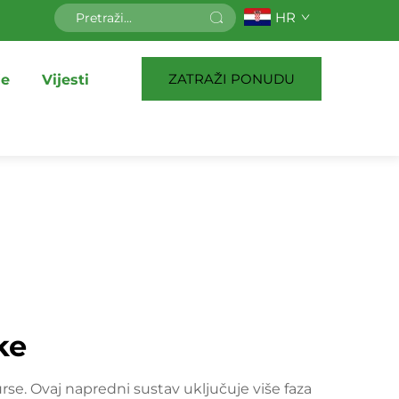
HR
ZATRAŽI PONUDU
je
Vijesti
ke
urse. Ovaj napredni sustav uključuje više faza