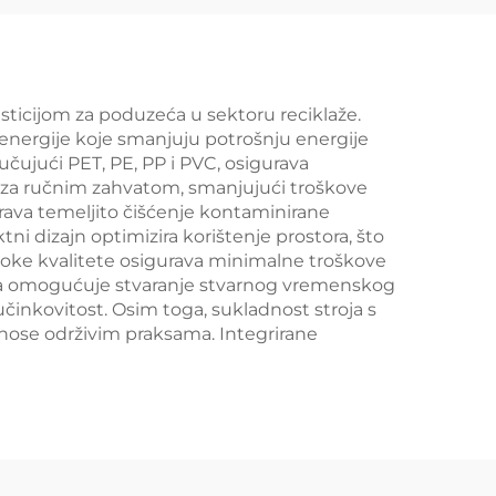
esticijom za poduzeća u sektoru reciklaže.
energije koje smanjuju potrošnju energije
učujući PET, PE, PP i PVC, osigurava
u za ručnim zahvatom, smanjujući troškove
urava temeljito čišćenje kontaminirane
tni dizajn optimizira korištenje prostora, što
soke kvalitete osigurava minimalne troškove
dzora omogućuje stvaranje stvarnog vremenskog
inkovitost. Osim toga, sukladnost stroja s
ose održivim praksama. Integrirane