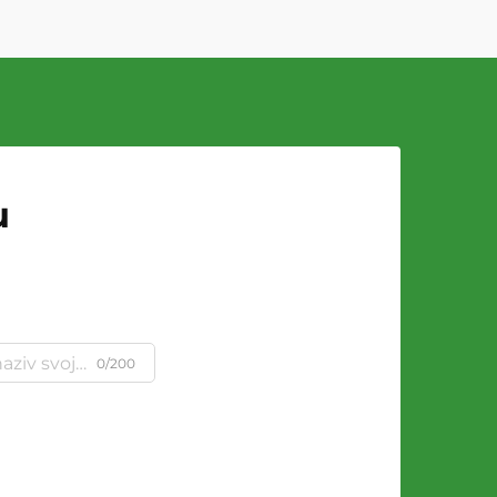
u
0/200