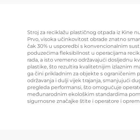
Stroj za reciklažu plastičnog otpada iz Kine n
Prvo, visoka učinkovitost obrade znatno sma
čak 30% u usporedbi s konvencionalnim sustavi
poduzećima fleksibilnost u operacijama recik
rada, a isto vremeno održavajući dosljednu kv
plastike, što rezultira kvalitetnijim izlaznim 
ga čini prikladnim za objekte s ograničenim
održavanja i dulji vijek trajanja, smanjujuć
pregleda performansi, što omogućuje operate
međunarodnim ekološkim standardima pomaže
sigurnosne značajke štite i operatore i opre