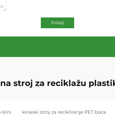
000
Pošalji
ina stroj za reciklažu plasti
u Kini
kineski stroj za recikliranje PET boca