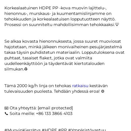
Korkealaatuinen HDPE PP -kova muovin lajittelu-,
hienonnus-, murskaus- ja kuumentamislinjamme on
tehokkuuden ja korkealaatuisen lopputuotteen näyttö.
Prosessi on suunniteltu mahdollisimman tehokkaaksi.💡
Se alkaa kovasta hienonnuksesta, jossa suuret muoviosat
hajotetaan, minkä jälkeen monivaiheinen pesujärjestelmä
takaa täysin puhdistetun materiaalin. Lopputuloksena ovat
puhtaat, tasaiset flake:t, jotka ovat valmiita
uudelleenkäyttöön ja täydentävät kiertotalouden
silmukan.♻
Tämä 2000 kg/h linja on tehokas
ratkaisu
kestävän
tulevaisuuden puolesta. Tehdään yhdessä eroa! ⚙
📧 Ota yhteyttä:
[email protected]
📞 Soita meille: +86 133 3866 4103
#MuovinKierrätys #HDPE #PP #Ympäristövastuu