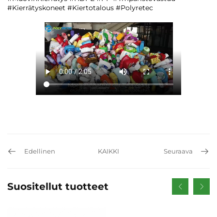
#Kierrätyskoneet #Kiertotalous #Polyretec
Edellinen
KAIKKI
Seuraava
Suositellut tuotteet