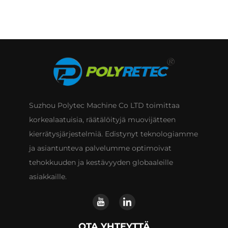
Suzhou Polytec Machine Co LTD toimittaa
korkealaatuisia, räätälöityjä muovijätteen
kierrätysjärjestelmiä. Edistynyt teknologiamme
ja asiantunteva palvelumme optimoivat
tehokkuuden ja kestävyyden globaaleille
asiakkaille.
OTA YHTEYTTÄ