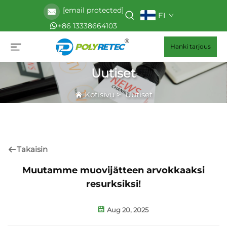
[email protected]
FI
+86 13338664103
Hanki tarjous
Uutiset
Kotisivu
>
Uutiset
Takaisin
Muutamme muovijätteen arvokkaaksi
resurksiksi!
Aug 20, 2025