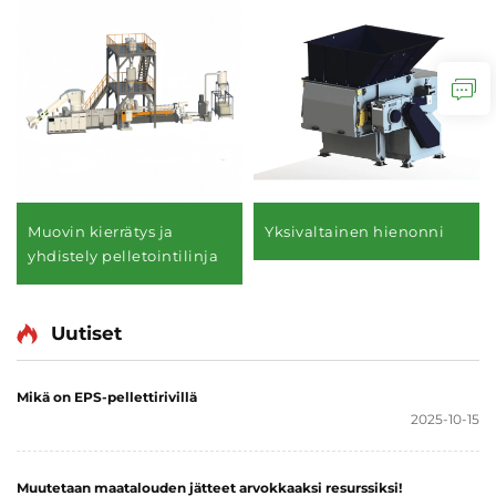
e
Muovin kierrätys ja
Yksivaltainen hienonni
yhdistely pelletointilinja
Uutiset
Mikä on EPS-pellettirivillä
2025-10-15
Muutetaan maatalouden jätteet arvokkaaksi resurssiksi!