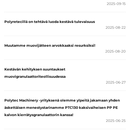
2025-09-15
Polyretecillä on tehtävä luoda kestävä tulevaisuus
2025-08-22
Muutamme muovijätteen arvokkaaksi resurksiksi!
2025-08-20
Kestävän kehityksen suuntaukset
muovigranulaattoriteollisuudessa
2025-06-27
Polytec Machinery -yrityksenä olemme ylpeitä jakamaan yhden
äskettäisen menestystarinamme PTC130 kaksivaiheisen PP PE
kalvon kierrätysgranulaattorin kanssa!
2025-06-25