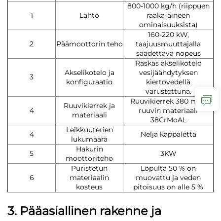
800-1000 kg/h (riippuen
1
Lähtö
raaka-aineen
ominaisuuksista)
160-220 kW,
2
Päämoottorin teho
taajuusmuuttajalla
säädettävä nopeus
Raskas akselikotelo
Akselikotelo ja
vesijäähdytyksen
3
konfiguraatio
kiertovedellä
varustettuna.
Ruuvikierrek 380 mm,
Ruuvikierrek ja
4
ruuvin materiaali
materiaali
38CrMoAL
Leikkuuterien
4
Neljä kappaletta
lukumäärä
Hakurin
5
3KW
moottoriteho
Puristetun
Lopulta 50 % on
6
materiaalin
muovattu ja veden
kosteus
pitoisuus on alle 5 %
3. Pääasiallinen rakenne ja