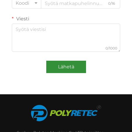
Koodi
0/16
Viesti
0/1000
Lähetä