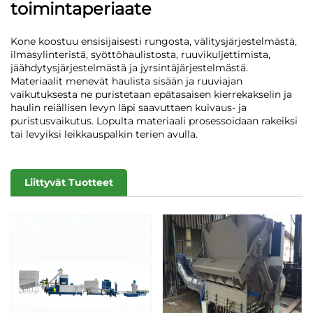
toimintaperiaate
Kone koostuu ensisijaisesti rungosta, välitysjärjestelmästä,
ilmasylinteristä, syöttöhaulistosta, ruuvikuljettimista,
jäähdytysjärjestelmästä ja jyrsintäjärjestelmästä.
Materiaalit menevät haulista sisään ja ruuviajan
vaikutuksesta ne puristetaan epätasaisen kierrekakselin ja
haulin reiällisen levyn läpi saavuttaen kuivaus- ja
puristusvaikutus. Lopulta materiaali prosessoidaan rakeiksi
tai levyiksi leikkauspalkin terien avulla.
Liittyvät Tuotteet