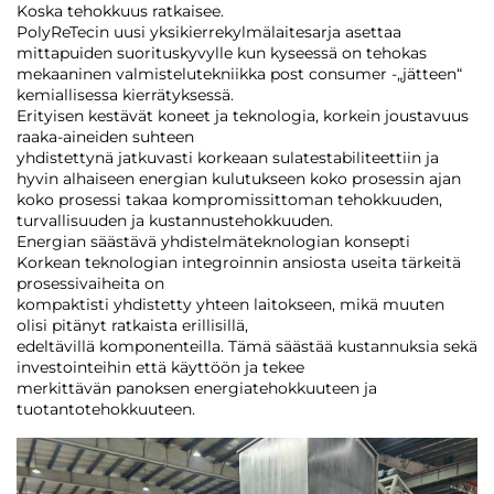
Koska tehokkuus ratkaisee.
PolyReTecin uusi yksikierrekylmälaitesarja asettaa
mittapuiden suorituskyvylle kun kyseessä on tehokas
mekaaninen valmistelutekniikka post consumer -„jätteen“
kemiallisessa kierrätyksessä.
Erityisen kestävät koneet ja teknologia, korkein joustavuus
raaka-aineiden suhteen
yhdistettynä jatkuvasti korkeaan sulatestabiliteettiin ja
hyvin alhaiseen energian kulutukseen koko prosessin ajan
koko prosessi takaa kompromissittoman tehokkuuden,
turvallisuuden ja kustannustehokkuuden.
Energian säästävä yhdistelmäteknologian konsepti
Korkean teknologian integroinnin ansiosta useita tärkeitä
prosessivaiheita on
kompaktisti yhdistetty yhteen laitokseen, mikä muuten
olisi pitänyt ratkaista erillisillä,
edeltävillä komponenteilla. Tämä säästää kustannuksia sekä
investointeihin että käyttöön ja tekee
merkittävän panoksen energiatehokkuuteen ja
tuotantotehokkuuteen.