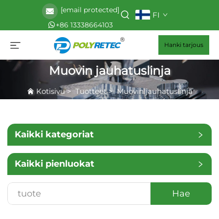
[email protected]
FI
+86 13338664103
Hanki tarjous
Muovin jauhatuslinja
Kotisivu
>
Tuotteet
>
Muovin jauhatuslinja
Kaikki kategoriat
Kaikki pienluokat
Hae