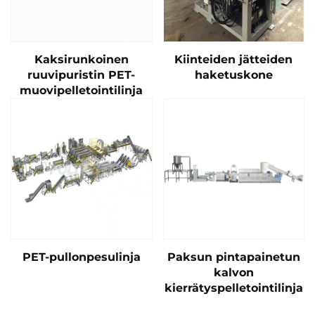
Kaksirunkoinen
Kiinteiden jätteiden
ruuvipuristin PET-
haketuskone
muovipelletointilinja
PET-pullonpesulinja
Paksun pintapainetun
kalvon
kierrätyspelletointilinja