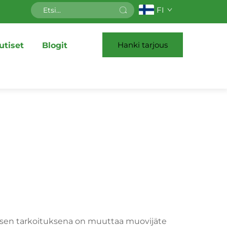
FI
Hanki tarjous
utiset
Blogit
a, sen tarkoituksena on muuttaa muovijäte