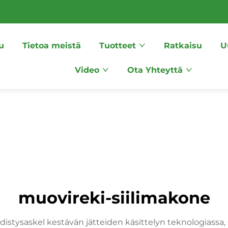
u
Tietoa meistä
Tuotteet
Ratkaisu
U
Video
Ota Yhteyttä
muovireki-siilimakone
edistysaskel kestävän jätteiden käsittelyn teknologiass