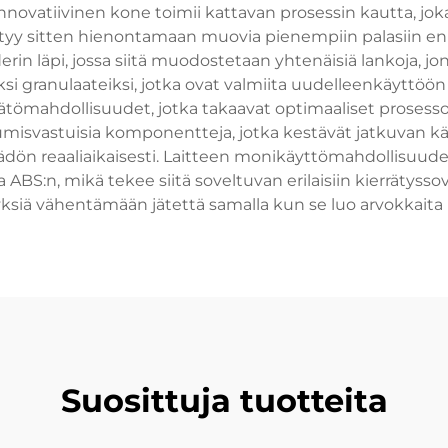
nnovatiivinen kone toimii kattavan prosessin kautta, jok
 siirtyy sitten hienontamaan muovia pienempiin palasiin e
in läpi, jossa siitä muodostetaan yhtenäisiä lankoja, jo
ksi granulaateiksi, jotka ovat valmiita uudelleenkäyttöö
tömahdollisuudet, jotka takaavat optimaaliset prosessoin
misvastuisia komponentteja, jotka kestävät jatkuvan käy
ädön reaaliaikaisesti. Laitteen monikäyttömahdollisuude
 ABS:n, mikä tekee siitä soveltuvan erilaisiin kierrätysso
tyksiä vähentämään jätettä samalla kun se luo arvokkaita
Suosittuja tuotteita