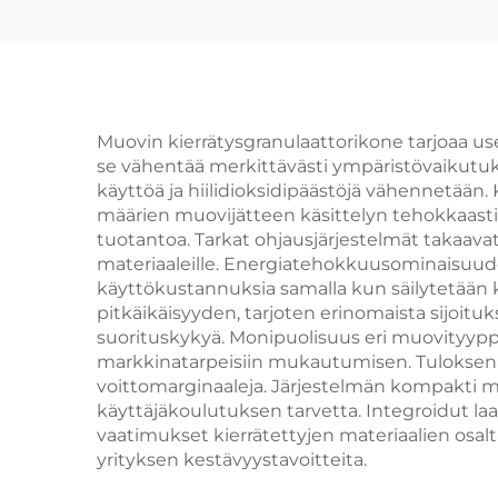
Muovin kierrätysgranulaattorikone tarjoaa use
se vähentää merkittävästi ympäristövaikutuks
käyttöä ja hiilidioksidipäästöjä vähennetään
määrien muovijätteen käsittelyn tehokkaasti
tuotantoa. Tarkat ohjausjärjestelmät takaavat
materiaaleille. Energiatehokkuusominaisuud
käyttökustannuksia samalla kun säilytetään
pitkäikäisyyden, tarjoten erinomaista sijoitu
suorituskykyä. Monipuolisuus eri muovityyppi
markkinatarpeisiin mukautumisen. Tuloksena
voittomarginaaleja. Järjestelmän kompakti mu
käyttäjäkoulutuksen tarvetta. Integroidut la
vaatimukset kierrätettyjen materiaalien osa
yrityksen kestävyystavoitteita.