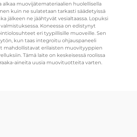
a alkaa muovijätemateriaalien huolellisella
nnen kuin ne sulatetaan tarkasti säädetyissä
nka jälkeen ne jäähtyvät vesialtaassa. Lopuksi
n valmistuksessa. Koneessa on edistynyt
tiolosuhteet eri tyypillisille muoveille. Sen
tön, kun taas integroitu ohjauspaneeli
t mahdollistavat erilaisten muovityyppien
velluksiin. Tämä laite on keskeisessä roolissa
 raaka-aineita uusia muovituotteita varten.