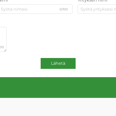
Nimi
Yrityksen nimi
0/100
000
Lähetä