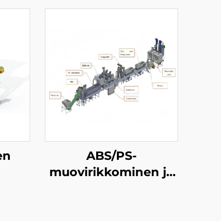
en
ABS/PS-
muovirikkominen ja
pesukonevalmistuslinja