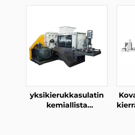
yksikierukkasulatin
Kov
kemiallista
kierr
kierrätystä varten