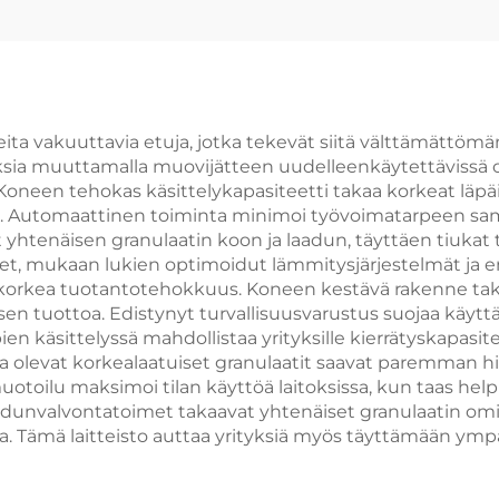
ita vakuuttavia etuja, jotka tekevät siitä välttämättömä
ia muuttamalla muovijätteen uudelleenkäytettävissä olev
. Koneen tehokas käsittelykapasiteetti takaa korkeat läp
. Automaattinen toiminta minimoi työvoimatarpeen sama
 yhtenäisen granulaatin koon ja laadun, täyttäen tiukat te
et, mukaan lukien optimoidut lämmitysjärjestelmät ja e
 korkea tuotantotehokkuus. Koneen kestävä rakenne tak
ksen tuottoa. Edistynyt turvallisuusvarustus suojaa käytt
en käsittelyssä mahdollistaa yrityksille kierrätyskapasi
 olevat korkealaatuiset granulaatit saavat paremman hi
otoilu maksimoi tilan käyttöä laitoksissa, kun taas he
adunvalvontatoimet takaavat yhtenäiset granulaatin omi
lta. Tämä laitteisto auttaa yrityksiä myös täyttämään y