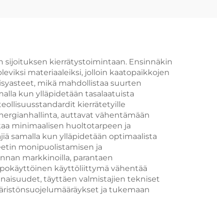
n sijoituksen kierrätystoimintaan. Ensinnäkin
iksi materiaaleiksi, jolloin kaatopaikkojen
äisyasteet, mikä mahdollistaa suurten
lla kun ylläpidetään tasalaatuista
ollisuusstandardit kierrätetyille
nergianhallinta, auttavat vähentämään
aa minimaalisen huoltotarpeen ja
äjiä samalla kun ylläpidetään optimaalista
teetin monipuolistamisen ja
nnan markkinoilla, parantaen
lppokäyttöinen käyttöliittymä vähentää
naisuudet, täyttäen valmistajien tekniset
mpäristönsuojelumääräykset ja tukemaan