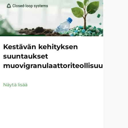
Kestävän kehityksen
Ko
suuntaukset
HD
muovigranulaattoriteollisuudessa
Näyt
Näytä lisää