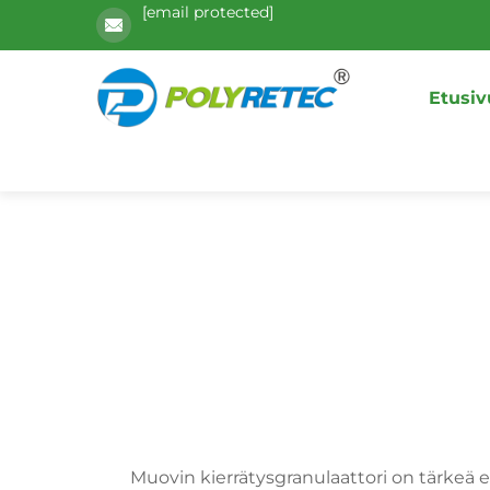
[email protected]
Etusiv
Muovin kierrätysgranulaattori on tärkeä 