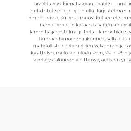
arvokkaaksi kierrätysgranulaatiksi. Tämä i
puhdistuksella ja lajittelulla. Järjestelmä
lämpötiloissa. Sulanut muovi kulkee ekstruder
nämä langat leikataan tasaisen kokoisi
lämmitysjärjestelmä ja tarkat lämpötilan sää
kunnianhimoinen rakenne sisältää kulu
mahdollistaa parametrien valvonnan ja sä
käsittelyn, mukaan lukien PE:n, PP:n, PS:n ja
kierrätystalouden aloitteissa, auttaen yri