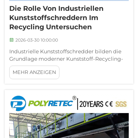
Die Rolle Von Industriellen
Kunststoffschreddern Im
Recycling Untersuchen
2026-03-30 10:00:00
Industrielle Kunststoffschredder bilden die
Grundlage moderner Kunststoff-Recycling-
Anlagen und verwandeln Abfallkunststoffe in
MEHR ANZEIGEN
handhabbare Fragmente für die
nachfolgende Verarbeitung. Diese
leistungsstarken Maschinen zerkleinern
verschiedene Kunststoffprodukte – von …