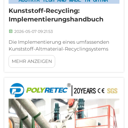
Kunststoff-Recycling:
Implementierungshandbuch
2026-05-07 09:21:53
Die Implementierung eines umfassenden
Kunststoff-Altmaterial-Recyclingsystems
stellt eine strategische Notwendigkeit für
MEHR ANZEIGEN
Hersteller, Verarbeiter und industrielle
Betriebe dar, die Abfallkosten senken, ihre
Nachhaltigkeitsbilanz verbessern und neue
Einnahmequellen erschließen möchten...