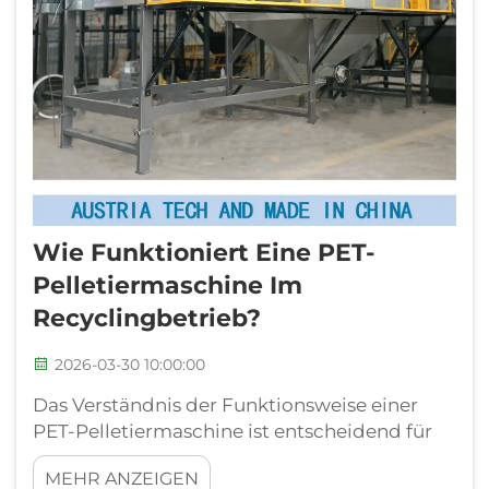
Wie Funktioniert Eine PET-
Pelletiermaschine Im
Recyclingbetrieb?
2026-03-30 10:00:00
Das Verständnis der Funktionsweise einer
PET-Pelletiermaschine ist entscheidend für
Recyclinganlagen, die postkonsumierten
MEHR ANZEIGEN
Kunststoffabfall in wertvolle Rohstoffe