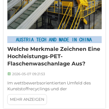
Welche Merkmale Zeichnen Eine
Hochleistungs-PET-
Flaschenwaschanlage Aus?
2026-05-07 09:21:53
Im wettbewerbsorientierten Umfeld des
Kunststoffrecyclings und der
Getränkeherstellung wirken sich die Effizienz
MEHR ANZEIGEN
und Zuverlässigkeit von Reinigungsanlagen
unmittelbar auf die Produktqualität, die