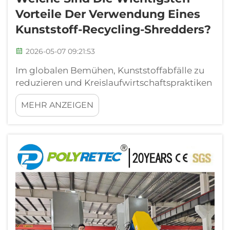
Vorteile Der Verwendung Eines
Kunststoff-Recycling-Shredders?
2026-05-07 09:21:53
Im globalen Bemühen, Kunststoffabfälle zu
reduzieren und Kreislaufwirtschaftspraktiken
zu fördern, stehen industrielle Kunststoff-
MEHR ANZEIGEN
Recycling-Anlagen vor einer zentralen
Herausforderung: Wie lassen sich vielfältige
Kunststoffmaterialien effizient in
wiederverwendbare Ausgangsstoffe
umwandeln? Ein Kunststoff-Recycling-...