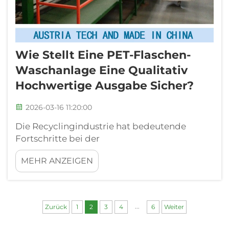
Wie Stellt Eine PET-Flaschen-
Waschanlage Eine Qualitativ
Hochwertige Ausgabe Sicher?
2026-03-16 11:20:00
Die Recyclingindustrie hat bedeutende
Fortschritte bei der
Kunststoffverarbeitungstechnologie
MEHR ANZEIGEN
verzeichnet, insbesondere bei der
Entwicklung fortschrittlicher PET-Flaschen-
Waschanlagensysteme. Diese spezialisierten
Anlagen spielen eine entscheidende Rolle bei
...
Zurück
1
2
3
4
6
Weiter
der Umwandlung von Post-Consumer-
Abfällen...