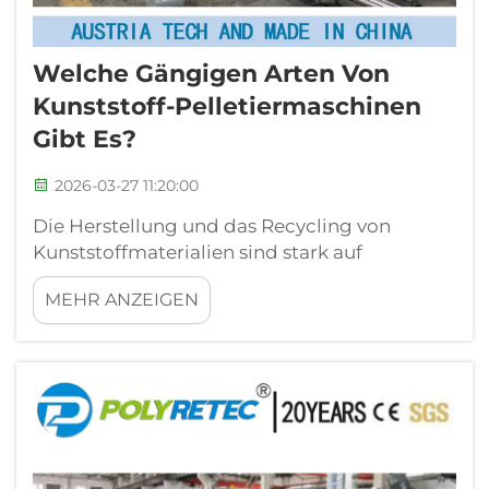
Welche Gängigen Arten Von
Kunststoff-Pelletiermaschinen
Gibt Es?
2026-03-27 11:20:00
Die Herstellung und das Recycling von
Kunststoffmaterialien sind stark auf
Spezialausrüstung angewiesen, die
MEHR ANZEIGEN
Rohpolymere und Kunststoffabfälle in
gleichmäßige, hochwertige Pellets
umwandeln kann. Kunststoff-
Pelletiermaschinen bilden das Rückgrat der
Kunststoffindustrie …