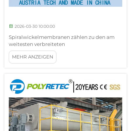
2026-03-30 10:00:00
Spiralwickelmembranen zählen zu den am
weitesten verbreiteten
Membrankonfigurationen in industriellen
MEHR ANZEIGEN
Wasseraufbereitungs- und Trennprozessen.
Diese hochentwickelten Filtersysteme nutzen
ein einzigartiges spiralförmiges Design, das
die Membranoberfläche maximiert...