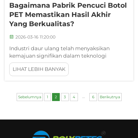
Bagaimana Pabrik Pencuci Botol
PET Memastikan Hasil Akhir
Yang Berkualitas?
2026-03-16 11:20:00
Industri daur ulang telah menyaksikan
kemajuan signifikan dalam teknologi
pengolahan plastik, khususnya dalam
LIHAT LEBIH BANYAK
pengembangan sistem pabrik pencuci botol
PET yang canggih. Fasilitas khusus ini
memainkan peran penting dalam mengubah
limbah pasca-konsumsi...
...
Sebelumnya
1
2
3
4
6
Berikutnya