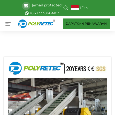
[email protected]
ID
+86 13338664103
DAPATKAN PENAWARAN