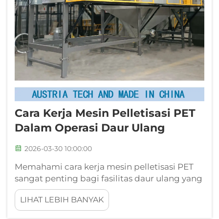
Cara Kerja Mesin Pelletisasi PET
Dalam Operasi Daur Ulang
2026-03-30 10:00:00
Memahami cara kerja mesin pelletisasi PET
sangat penting bagi fasilitas daur ulang yang
bertujuan mengubah limbah plastik pasca-
LIHAT LEBIH BANYAK
konsumen menjadi bahan baku bernilai
tinggi. Sistem canggih ini mengubah botol