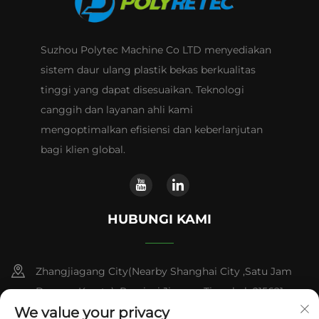
Suzhou Polytec Machine Co LTD menyediakan
sistem daur ulang plastik bekas berkualitas
tinggi yang dapat disesuaikan. Teknologi
canggih dan layanan ahli kami
mengoptimalkan efisiensi dan keberlanjutan
bagi klien global.
HUBUNGI KAMI
Zhangjiagang City(Nearby Shanghai City ,Satu Jam
Dengan Kereta) ,Provinsi Jiangsu,Tiongkok 215621
We value your privacy