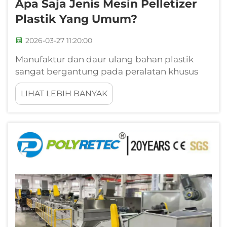
Apa Saja Jenis Mesin Pelletizer
Plastik Yang Umum?
2026-03-27 11:20:00
Manufaktur dan daur ulang bahan plastik
sangat bergantung pada peralatan khusus
yang mampu mengubah polimer mentah
LIHAT LEBIH BANYAK
dan limbah plastik menjadi butiran (pellet)
seragam berkualitas tinggi. Mesin pelletizer
plastik berperan sebagai tulang punggung
industri plastik...