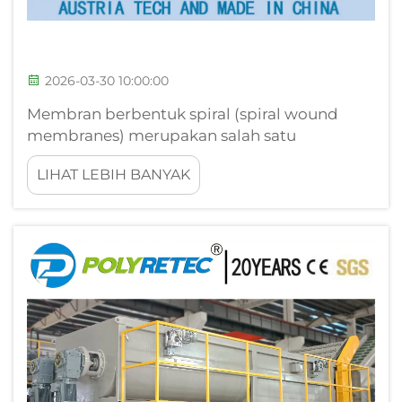
2026-03-30 10:00:00
Membran berbentuk spiral (spiral wound
membranes) merupakan salah satu
konfigurasi membran yang paling banyak
LIHAT LEBIH BANYAK
diadopsi dalam proses pengolahan air
industri dan pemisahan. Sistem filtrasi
canggih ini memanfaatkan desain spiral unik
yang memaksimalkan luas permukaan
membran...