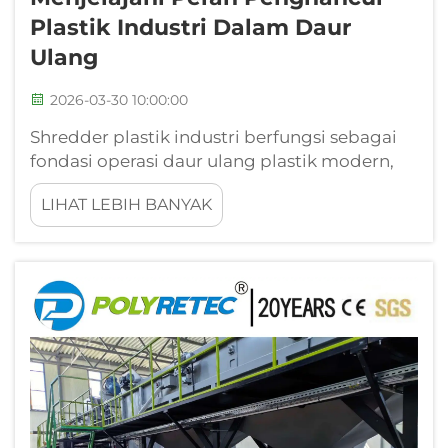
Plastik Industri Dalam Daur
Ulang
2026-03-30 10:00:00
Shredder plastik industri berfungsi sebagai
fondasi operasi daur ulang plastik modern,
mengubah bahan limbah plastik menjadi
LIHAT LEBIH BANYAK
fragmen-fragmen yang dapat dikelola untuk
proses selanjutnya. Mesin-mesin tangguh ini
menghancurkan berbagai produk plastik,
mulai dari ...