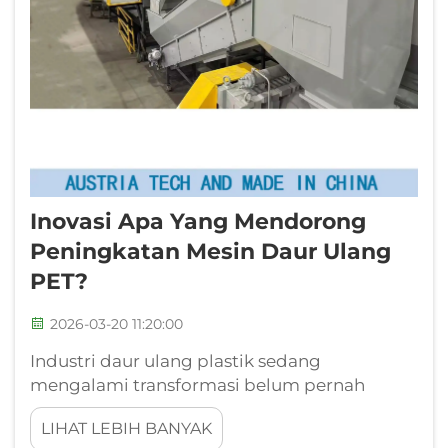
Inovasi Apa Yang Mendorong
Peningkatan Mesin Daur Ulang
PET?
2026-03-20 11:20:00
Industri daur ulang plastik sedang
mengalami transformasi belum pernah
terjadi sebelumnya seiring dengan semakin
LIHAT LEBIH BANYAK
ketatnya regulasi lingkungan hidup dan