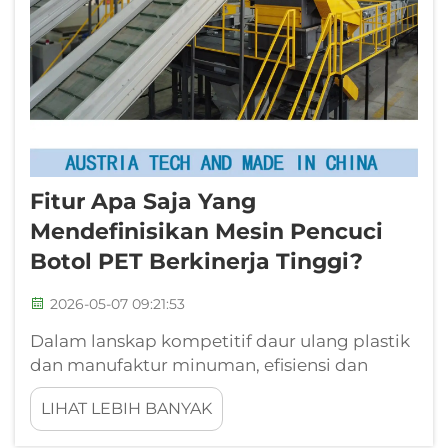
Fitur Apa Saja Yang
Mendefinisikan Mesin Pencuci
Botol PET Berkinerja Tinggi?
2026-05-07 09:21:53
Dalam lanskap kompetitif daur ulang plastik
dan manufaktur minuman, efisiensi dan
keandalan peralatan pencuci secara
LIHAT LEBIH BANYAK
langsung memengaruhi kualitas produk,
biaya operasional, serta kepatuhan terhadap