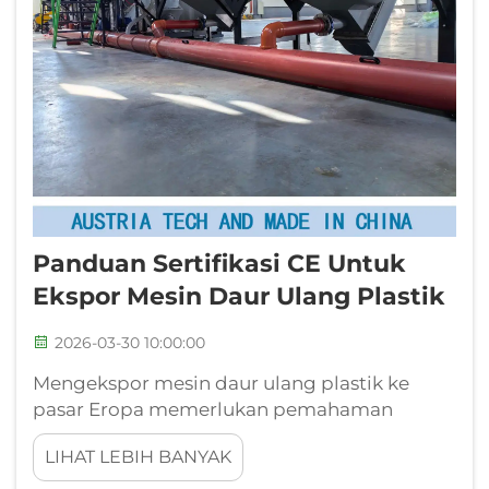
Panduan Sertifikasi CE Untuk
Ekspor Mesin Daur Ulang Plastik
2026-03-30 10:00:00
Mengekspor mesin daur ulang plastik ke
pasar Eropa memerlukan pemahaman
menyeluruh terhadap persyaratan sertifikasi
LIHAT LEBIH BANYAK
CE, yaitu tanda kesesuaian wajib yang
menunjukkan kepatuhan terhadap standar