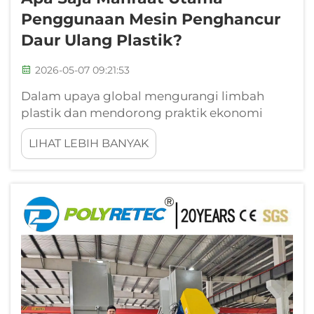
Penggunaan Mesin Penghancur
Daur Ulang Plastik?
2026-05-07 09:21:53
Dalam upaya global mengurangi limbah
plastik dan mendorong praktik ekonomi
sirkular, operasi daur ulang plastik industri
LIHAT LEBIH BANYAK
menghadapi tantangan kritis: bagaimana
memproses secara efisien berbagai jenis
bahan plastik menjadi bahan baku yang
dapat digunakan kembali. Mesin penghancur
daur ulang plastik berperan sebagai...