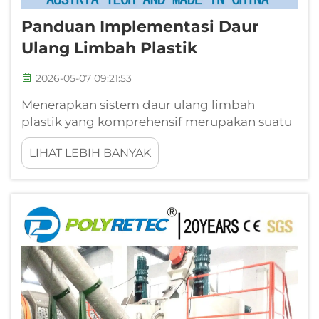
Panduan Implementasi Daur
Ulang Limbah Plastik
2026-05-07 09:21:53
Menerapkan sistem daur ulang limbah
plastik yang komprehensif merupakan suatu
keharusan strategis bagi produsen, pengolah,
LIHAT LEBIH BANYAK
dan operasi industri yang berupaya
mengurangi biaya limbah, meningkatkan
kredensial keberlanjutan, serta menciptakan
aliran pendapatan baru f...