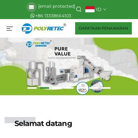
[email protected]
ID
+86 13338664103
DAPATKAN PENAWARAN
Selamat datang