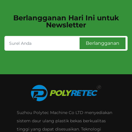
Berlangganan Hari Ini untuk
Newsletter
Berlangganan
Suzhou Polytec Machine Co LTD menyediakan
sistem daur ulang plastik bekas berkualitas
tinggi yang dapat disesuaikan. Teknologi