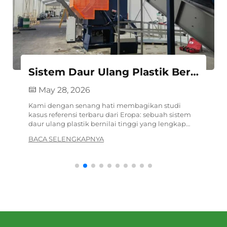
Sistem Daur Ulang Plastik Bernilai Tinggi Berhasil Dikirimkan di Eropa
May 28, 2026
Kami dengan senang hati membagikan studi
kasus referensi terbaru dari Eropa: sebuah sistem
daur ulang plastik bernilai tinggi yang lengkap
untuk pipa irigasi/film LDPE, mencakup lini
BACA SELENGKAPNYA
penghancuran, pencucian, dan peletisasi, telah
berhasil dipasang dan dioperasikan di lokasi. &lt...