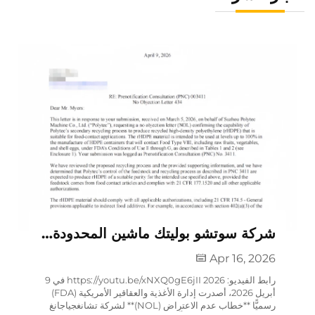
شركة سوتشو بوليتك ماشين المحدودة حصلت على خطاب عدم الاعتراض من إدارة الأغذية والعقاقير الأمريكية (FDA): عملية إعادة تدوير البولي إيثيلين عالي الكثافة المعاد تدويره (rHDPE) مؤهلة للاستخدام في مواد التلامس مع الأغذية!
Apr 16, 2026
رابط الفيديو: https://youtu.be/xNXQ0gE6jII 2026 في 9
أبريل 2026، أصدرت إدارة الأغذية والعقاقير الأمريكية (FDA)
رسميًّا **خطاب عدم الاعتراض (NOL)** لشركة تشانغجياجانغ