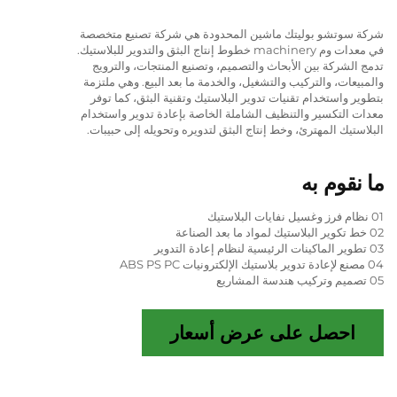
شركة سوتشو بوليتك ماشين المحدودة هي شركة تصنيع متخصصة
في معدات وم machinery خطوط إنتاج البثق والتدوير للبلاستيك.
تدمج الشركة بين الأبحاث والتصميم، وتصنيع المنتجات، والترويج
والمبيعات، والتركيب والتشغيل، والخدمة ما بعد البيع. وهي ملتزمة
بتطوير واستخدام تقنيات تدوير البلاستيك وتقنية البثق، كما توفر
معدات التكسير والتنظيف الشاملة الخاصة بإعادة تدوير واستخدام
البلاستيك المهترئ، وخط إنتاج البثق لتدويره وتحويله إلى حبيبات.
ما نقوم به
01 نظام فرز وغسيل نفايات البلاستيك
02 خط تكوير البلاستيك لمواد ما بعد الصناعة
03 تطوير الماكينات الرئيسية لنظام إعادة التدوير
04 مصنع لإعادة تدوير بلاستيك الإلكترونيات ABS PS PC
05 تصميم وتركيب هندسة المشاريع
احصل على عرض أسعار