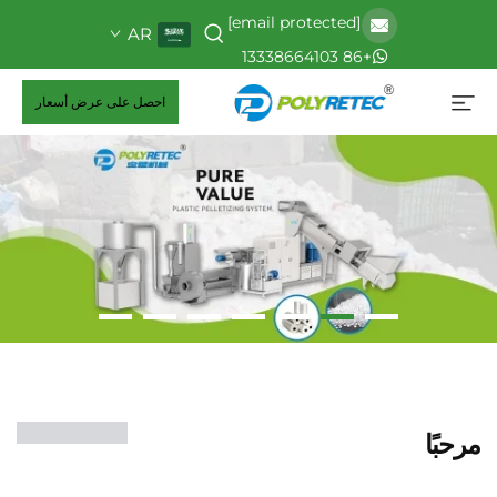
[email protected]
AR
+86 13338664103
احصل على عرض أسعار
مرحبًا