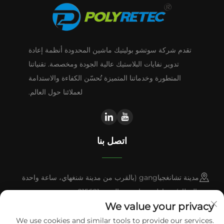
تقدم شركة سوتشو بوليتيك ماشين المحدودة أنظمة إعادة
تدوير نفايات البلاستيك عالية الجودة ومخصصة. تقنياتنا
المتطورة وخدماتنا المتميزة تُحسّن الكفاءة والاستدامة
لعملائنا حول العالم.
اتصل بنا
مدينة تشانغجياgang (بالقرب من مدينة شنغهاي، ساعة واحدة
بالقطار)، مقاطعة جيانغسو، الصين 215621
We value your privacy
+86-13338664103
We use cookies and similar tools to provide our services.