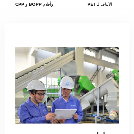
الألياف لـ PET
وأفلام BOPP و CPP