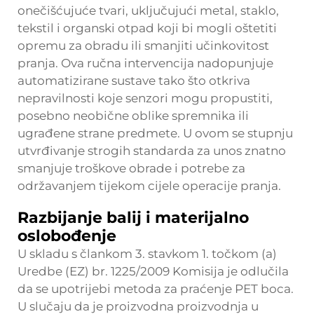
onečišćujuće tvari, uključujući metal, staklo,
tekstil i organski otpad koji bi mogli oštetiti
opremu za obradu ili smanjiti učinkovitost
pranja. Ova ručna intervencija nadopunjuje
automatizirane sustave tako što otkriva
nepravilnosti koje senzori mogu propustiti,
posebno neobične oblike spremnika ili
ugrađene strane predmete. U ovom se stupnju
utvrđivanje strogih standarda za unos znatno
smanjuje troškove obrade i potrebe za
održavanjem tijekom cijele operacije pranja.
Razbijanje balij i materijalno
oslobođenje
U skladu s člankom 3. stavkom 1. točkom (a)
Uredbe (EZ) br. 1225/2009 Komisija je odlučila
da se upotrijebi metoda za praćenje PET boca.
U slučaju da je proizvodna proizvodnja u