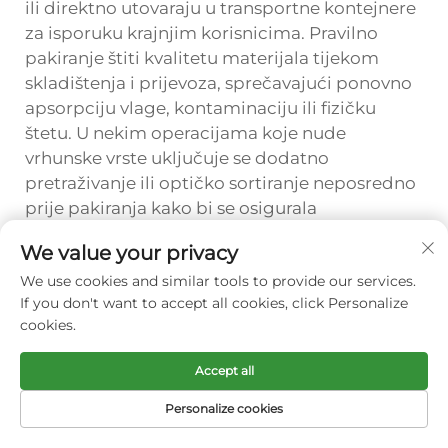
ili direktno utovaraju u transportne kontejnere
za isporuku krajnjim korisnicima. Pravilno
pakiranje štiti kvalitetu materijala tijekom
skladištenja i prijevoza, sprečavajući ponovno
apsorpciju vlage, kontaminaciju ili fizičku
štetu. U nekim operacijama koje nude
vrhunske vrste uključuje se dodatno
pretraživanje ili optičko sortiranje neposredno
prije pakiranja kako bi se osigurala
usklađenost s specifikacijama za zahtjevne
We value your privacy
primjene koje zahtijevaju ultračistu sirovinu.
We use cookies and similar tools to provide our services.
If you don't want to accept all cookies, click Personalize
Često se javljaju pitanja
cookies.
Kako se određuje broj faza pranja
potrebnih za pranje PET boca?
Accept all
U slučaju da se upotrebljava u proizvodima za
Personalize cookies
proizvodnju plastičnih stakleničkih boca, to
PRVA STRANICA
PROIZVODI
E-MAIL
TELEFONIJA