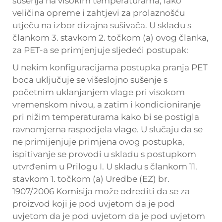
sušenja na visokim temperaturama, iako
veličina opreme i zahtjevi za prolaznošću
utječu na izbor dizajna sušivača. U skladu s
člankom 3. stavkom 2. točkom (a) ovog članka,
za PET-a se primjenjuje sljedeći postupak:
U nekim konfiguracijama postupka pranja PET
boca uključuje se višeslojno sušenje s
početnim uklanjanjem vlage pri visokom
vremenskom nivou, a zatim i kondicioniranje
pri nižim temperaturama kako bi se postigla
ravnomjerna raspodjela vlage. U slučaju da se
ne primijenjuje primjena ovog postupka,
ispitivanje se provodi u skladu s postupkom
utvrđenim u Prilogu I. U skladu s člankom 11.
stavkom 1. točkom (a) Uredbe (EZ) br.
1907/2006 Komisija može odrediti da se za
proizvod koji je pod uvjetom da je pod
uvjetom da je pod uvjetom da je pod uvjetom