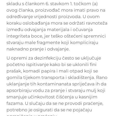
skladu s člankom 6. stavkom 1. točkom (a)
ovog članka, proizvođač mora imati pravo na
određivanje vrijednosti proizvoda. U ovom
koraku oslobađanja mora se održati ravnoteža
između odvajanja materijala i očuvanja
integriteta boce, jer teško oštećeni spremnici
stvaraju male fragmente koji kompliciraju
naknadno pranje i odvajanje.
U opremi za dezinfekciju često se uključuje
početno ispitivanje kako bi se uklonili fini
prašak, komadi papira i mali otpad koji se
gomila tijekom transporta i skladištenja. Rano
uklanjanje tih kontaminanata spriječava ih da
apsorbiraju vodu za pranje i stvaraju mulj koji
smanjuje učinkovitost čišćenja u kasnijim
fazama. U slučaju da se ne provodi praćenje,
potrebno je osigurati da se ne pojačaju