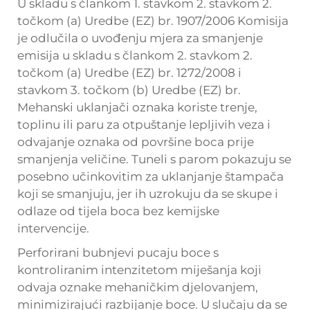
U skladu s člankom 1. stavkom 2. stavkom 2.
točkom (a) Uredbe (EZ) br. 1907/2006 Komisija
je odlučila o uvođenju mjera za smanjenje
emisija u skladu s člankom 2. stavkom 2.
točkom (a) Uredbe (EZ) br. 1272/2008 i
stavkom 3. točkom (b) Uredbe (EZ) br.
Mehanski uklanjači oznaka koriste trenje,
toplinu ili paru za otpuštanje lepljivih veza i
odvajanje oznaka od površine boca prije
smanjenja veličine. Tuneli s parom pokazuju se
posebno učinkovitim za uklanjanje štampača
koji se smanjuju, jer ih uzrokuju da se skupe i
odlaze od tijela boca bez kemijske
intervencije.
Perforirani bubnjevi pucaju boce s
kontroliranim intenzitetom miješanja koji
odvaja oznake mehaničkim djelovanjem,
minimizirajući razbijanje boce. U slučaju da se