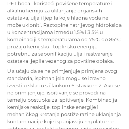
PET boca
, koristeći povišene temperature i
alkalnu kemiju za uklanjanje organskih
ostataka, ulja i ljepila koje hladna voda ne
može ukloniti. Raztopine natrijevog hidroksida
u koncentracijama između 1,5% i 3,5% u
kombinaciji s temperaturama od 75°C do 85°C
pružaju kemijsku i toplinsku energiju
potrebnu za saponifikaciju ulja i rastvaranje
ostataka ljepila vezanog za površine oblaka.
U slučaju da se ne primjenjuje primjena ovog
standarda, ispitna tijela mogu se izravno
izvesti u skladu s člankom 6. stavkom 2. Ako se
ne primijenjuje, ispitivanje se provodi na
temelju postupka za ispitivanje. Kombinacija
kemijske reakcije, toplinske energije i
mehaničkog kretanja postiže razine uklanjanja
kontaminacije koje ispunjavaju regulatorne
zahtjeve za kontakt s hranom kada se pravilno