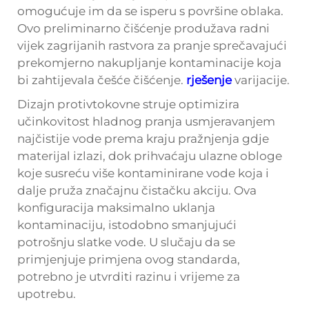
omogućuje im da se isperu s površine oblaka.
Ovo preliminarno čišćenje produžava radni
vijek zagrijanih rastvora za pranje sprečavajući
prekomjerno nakupljanje kontaminacije koja
bi zahtijevala češće čišćenje.
rješenje
varijacije.
Dizajn protivtokovne struje optimizira
učinkovitost hladnog pranja usmjeravanjem
najčistije vode prema kraju pražnjenja gdje
materijal izlazi, dok prihvaćaju ulazne obloge
koje susreću više kontaminirane vode koja i
dalje pruža značajnu čistačku akciju. Ova
konfiguracija maksimalno uklanja
kontaminaciju, istodobno smanjujući
potrošnju slatke vode. U slučaju da se
primjenjuje primjena ovog standarda,
potrebno je utvrditi razinu i vrijeme za
upotrebu.