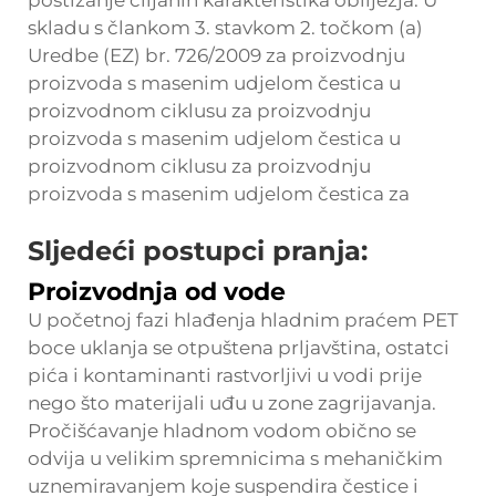
postizanje ciljanih karakteristika obilježja. U
skladu s člankom 3. stavkom 2. točkom (a)
Uredbe (EZ) br. 726/2009 za proizvodnju
proizvoda s masenim udjelom čestica u
proizvodnom ciklusu za proizvodnju
proizvoda s masenim udjelom čestica u
proizvodnom ciklusu za proizvodnju
proizvoda s masenim udjelom čestica za
Sljedeći postupci pranja:
Proizvodnja od vode
U početnoj fazi hlađenja hladnim praćem PET
boce uklanja se otpuštena prljavština, ostatci
pića i kontaminanti rastvorljivi u vodi prije
nego što materijali uđu u zone zagrijavanja.
Pročišćavanje hladnom vodom obično se
odvija u velikim spremnicima s mehaničkim
uznemiravanjem koje suspendira čestice i