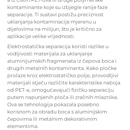
a iz čistih PET-ova ili druge polymerske
kontaminante koje su izbjegle ranije faze
separacije. Ti sustavi postižu preciznost
uklanjanja kontaminacije mjerenu u
dijelovima na milijun, što je kritično za
aplikacije velike vrijednosti.
Elektrostatička separacija koristi razlike u
vodljivosti materijala za uklanjanje
aluminijumskih fragmenata iz čepova boca i
drugih metalnih kontaminanta. Kako pločke
prolaze kroz elektrostatičko polje, provodljivi
materijali stječu različite karakteristike naboja
od PET-a, omogućavajući fizičku separaciju
putem napunjenih ploča ili zračnih mlaznika.
Ova se tehnologija pokazala posebno
korisnom za obradu boca s aluminijskim
čepovima ili metalnim dekorativnim
elementima.