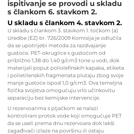
ispitivanje se provodi u skladu
s člankom 6. stavkom 2.
U skladu s člankom 4. stavkom 2.
U skladu s člankom 3. stavkom 1. točkom (a)
Uredbe (EZ) br. 726/2009 Komisija je odlučila
da se upotrijebi metoda za razdvajanje
gustoće. PET-okruglice s gustoćom od
približno 1,38 do 1,40 g/cm3 tone u vodi, dok
materijali poput poliolefinskih kapaka, etiketa
i polietilenskih fragmenata plutaju zbog svoje
manje gustoće ispod 1,0 g/cm3. Ova temeljna
fizička svojstva omogućuju vrlo učinkovitu
separaciju bez kemijske intervencije.
U rezervoarima s pljačkom se nalazi
kontrolirani protok vode koji omogućuje PET
da se useli prema dnu rezervoara dok lakši
zagađivači izlaze na površinu ili ostaju